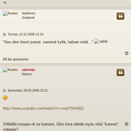
l
-a
s
tiarAnon
Sotalordi
V
Torstai, 13.11.2008 13:19
i
"Itse olen itseni juonut, sanonut kyllä, haluan vielä..."
e
s
t
i
l
It'll be awesome.
s
saloneju
Keisari
V
Sunnuntai, 29.03.2009 15:11
i
e
s
t
http://www.youtube.com/watch?v=voqY0VkI6jQ
i
SNildillä tosiaan oli se kamera. Olisi kiva nähdä myös niitä "kunnon"
l
videoita?