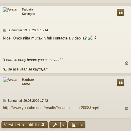
s
Falcata
Kuningas
V
Sunnuntai, 29.03.2009 15:14
i
Nice! Onko niitä muitakin full contacteja videolla?
e
s
t
i
"Learn to obey before you command."
l
"Ei se ase vaan se käyttäjä."
s
Hanhap
Kreivi
V
Sunnuntai, 29.03.2009 17:42
i
http://www.youtube.com/results?search_t ... +2008&aq=f
e
l
s
t
i
s
Viestiketju Lukittu