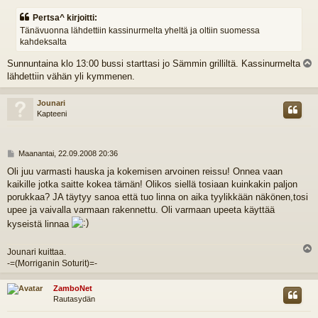
e
Pertsa^ kirjoitti:
s
Tänävuonna lähdettiin kassinurmelta yheltä ja oltiin suomessa
t
kahdeksalta
i
Sunnuntaina klo 13:00 bussi starttasi jo Sämmin grilliltä. Kassinurmelta
l
lähdettiin vähän yli kymmenen.
s
Jounari
Kapteeni
V
Maanantai, 22.09.2008 20:36
i
Oli juu varmasti hauska ja kokemisen arvoinen reissu! Onnea vaan
e
kaikille jotka saitte kokea tämän! Olikos siellä tosiaan kuinkakin paljon
s
t
porukkaa? JA täytyy sanoa että tuo linna on aika tyylikkään näkönen,tosi
i
upee ja vaivalla varmaan rakennettu. Oli varmaan upeeta käyttää
kyseistä linnaa
Jounari kuittaa.
l
-=(Morriganin Soturit)=-
s
ZamboNet
Rautasydän