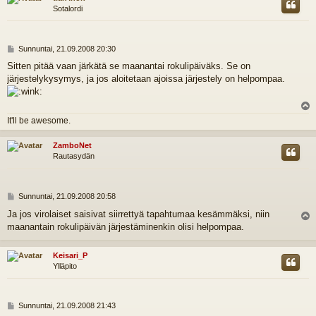
Sotalordi
V
Sunnuntai, 21.09.2008 20:30
i
Sitten pitää vaan järkätä se maanantai rokulipäiväks. Se on
e
järjestelykysymys, ja jos aloitetaan ajoissa järjestely on helpompaa.
s
t
i
l
It'll be awesome.
s
ZamboNet
Rautasydän
V
Sunnuntai, 21.09.2008 20:58
i
Ja jos virolaiset saisivat siirrettyä tapahtumaa kesämmäksi, niin
e
maanantain rokulipäivän järjestäminenkin olisi helpompaa.
l
s
t
i
s
Keisari_P
Ylläpito
V
Sunnuntai, 21.09.2008 21:43
i