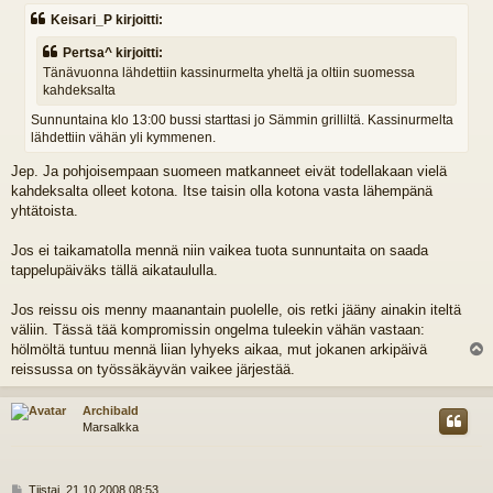
e
Keisari_P kirjoitti:
s
t
Pertsa^ kirjoitti:
i
Tänävuonna lähdettiin kassinurmelta yheltä ja oltiin suomessa
kahdeksalta
Sunnuntaina klo 13:00 bussi starttasi jo Sämmin grilliltä. Kassinurmelta
lähdettiin vähän yli kymmenen.
Jep. Ja pohjoisempaan suomeen matkanneet eivät todellakaan vielä
kahdeksalta olleet kotona. Itse taisin olla kotona vasta lähempänä
yhtätoista.
Jos ei taikamatolla mennä niin vaikea tuota sunnuntaita on saada
tappelupäiväks tällä aikataululla.
Jos reissu ois menny maanantain puolelle, ois retki jääny ainakin iteltä
väliin. Tässä tää kompromissin ongelma tuleekin vähän vastaan:
hölmöltä tuntuu mennä liian lyhyeks aikaa, mut jokanen arkipäivä
l
reissussa on työssäkäyvän vaikee järjestää.
s
Archibald
Marsalkka
V
Tiistai, 21.10.2008 08:53