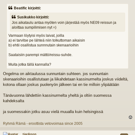
i
e
Beatific kirjoitti:
s
t
Susikukko kirjoitti:
i
Jos aikataulu antaa myöten voin järjestää myös NE09 reissun ja
aloittaa sumpilimisen nyt =)
Varmaan löytyisi myös laivat, joilla
a) ei tarvitse pe lähteä niin tolkuttoman aikaisin
b) ehtii osallistua sunnnutain skenaarioihin
Saataisiin parempi mättö/reissu-suhde.
Muita jotka tällä kannalla?
Ongelma on aiktaulussa sunnuntain suhteen. jos sunnuntain
skenaarioihin osallistutaan ja liikahdetaan kassinurmelta joskus viideltä,
kotona ollaan joskus puolenyön jälkeen tai en tie milloin ylipäätään
Tänävuonna lähdettiin kassinurmelta yheltä ja oltiin suomessa
kahdeksalta
ja suomessakin jotku asuu vielä muualla kuin helsingissä
l
Ryhmä Rämä - eroottista vetovoimaa since 2005
s
tiarAnon