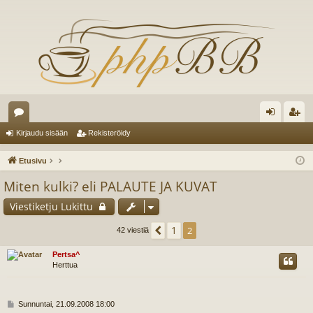
es
irj
ek
Kirjaudu sisään
Rekisteröidy
ku
au
ist
Etusivu
st
du
er
Miten kulki? eli PALAUTE JA KUVAT
el
si
öi
Viestiketju Lukittu
ua
sä
dy
1
Edellinen
2
42 viestiä
lu
än
Pertsa^
ee
Herttua
t
V
Sunnuntai, 21.09.2008 18:00