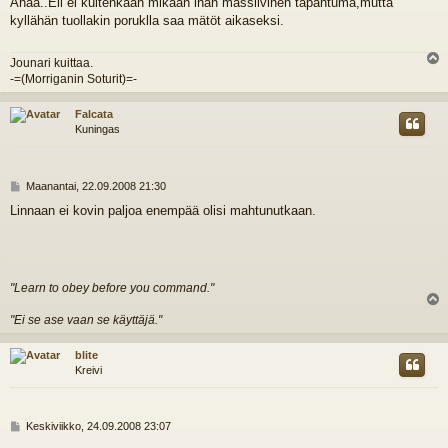
Ahaa..Eli ei kuitenkaan mikään ihan massiivinen tapahtuma,mutta
e
kyllähän tuollakin poruklla saa mätöt aikaseksi.
s
t
i
Jounari kuittaa.
l
-=(Morriganin Soturit)=-
s
Falcata
Kuningas
V
Maanantai, 22.09.2008 21:30
i
Linnaan ei kovin paljoa enempää olisi mahtunutkaan.
e
s
t
i
"Learn to obey before you command."
l
"Ei se ase vaan se käyttäjä."
s
blite
Kreivi
V
Keskiviikko, 24.09.2008 23:07
i