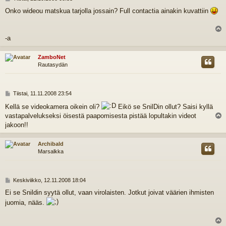
i
Onko wideou matskua tarjolla jossain? Full contactia ainakin kuvattiin
e
s
t
i
l
-a
s
ZamboNet
Rautasydän
V
Tiistai, 11.11.2008 23:54
i
Kellä se videokamera oikein oli?
Eikö se SnilDin ollut? Saisi kyllä
e
vastapalvelukseksi öisestä paapomisesta pistää lopultakin videot
s
t
l
jakoon!!
i
s
Archibald
Marsalkka
V
Keskiviikko, 12.11.2008 18:04
i
Ei se Snildin syytä ollut, vaan virolaisten. Jotkut joivat väärien ihmisten
e
juomia, nääs.
s
t
i