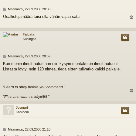
V
Maanantai, 22.09.2008 20:38
i
Osallistujamäärä taisi olla vähän vajaa sata.
e
l
s
t
i
s
Falcata
Kuningas
V
Maanantai, 22.09.2008 20:59
i
Kun menin ilmoittautumaan niin kysyin montako on ilmoittautunut.
e
Listasta löytyi noin 120 nimeä, tiedä sitten tulivatko kaikki paikalle.
s
t
i
"Learn to obey before you command."
l
"Ei se ase vaan se käyttäjä."
s
Jounari
Kapteeni
V
Maanantai, 22.09.2008 21:10
i