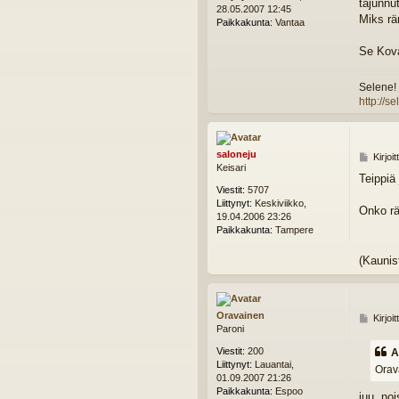
t
tajunnu
28.05.2007 12:45
i
Miks rä
Paikkakunta:
Vantaa
Se Kova
Selene! 
http://s
saloneju
V
Kirjoi
Keisari
i
Teippiä 
e
Viestit:
5707
s
Liittynyt:
Keskiviikko,
t
Onko rä
19.04.2006 23:26
i
Paikkakunta:
Tampere
(Kaunis
Oravainen
V
Kirjoi
Paroni
i
e
Viestit:
200
A
s
Liittynyt:
Lauantai,
Orava
t
01.09.2007 21:26
i
Paikkakunta:
Espoo
juu, no