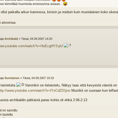
nee kiinnittää huomiota ensivuonna asiaan...
a ollut paikalla arkun kannossa, kirosin ja noiduin kuin mustalainen koko sken
i alivoimaa
ttaja
Archibald
»
Tiistai, 04.09.2007 14:20
/www.youtube.com/watch?v=HuEcgHY3-pU
ttaja
Sontiainen
»
Tiistai, 04.09.2007 19:19
 taisteluita
Varsinkin se tietaistelu, Näkyy taas että kevyestä väestä on 
ttp://www.youtube.com/watch?v=lYsCdZD1jno
Musiikit on suoraan kun leffas
uosta archibaldin pätkästä paras kohta oli ehkä 2:06-2:13
t on sanottu
n laulettu