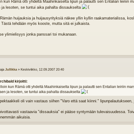
oin kun Rämä otti yhdeltä Maahinkaiselta lipun ja palautti sen Entalian leiriin
 ja lesoten, se tuntui aika pahalta dissaukselta
 Rämän huijauksia ja huijausyrityksiä näkee yllin kyllin raakamaterialissa, ko
Tästä tehdään myös kooste, mutta sitä ei julkaista.
 se ylimielisyys jonka panssari toi mukanaan.
ttaja
Jullikka
»
Keskiviikko, 12.09.2007 20:40
rchibald kirjoitti:
lloin kun Rämä otti yhdeltä Maahinkaiselta lipun ja palautti sen Entalian leiriin ma
aen ja lesoten, se tuntui aika pahalta dissaukselta
ektaakkeli oli vain vastaus siihen "Varo että saat kiinni." lipunpalautukseen, j
oivottavasti vastaavia "dissauksia" ei pääse syntymään tulevaisuudessa. Toiv
enemmän aikuisia.