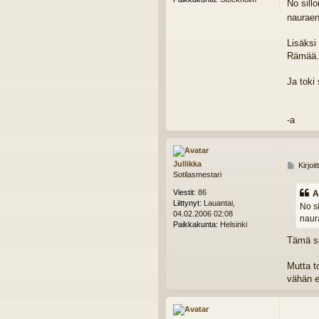
No sill
nauraen
Lisäksi
Rämää. 
Ja toki
-a
Jullikka
V
Kirjoi
Sotilasmestari
i
e
Viestit:
86
A
s
Liittynyt:
Lauantai,
No si
t
04.02.2006 02:08
naur
i
Paikkakunta:
Helsinki
Tämä sp
Mutta t
vähän 