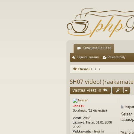
Keskustelualueet
Kirjaudu sisään
Rekisteröidy
Etusivu
SH07 video! (raakamateri
Vastaa Viestiin
JonTzu
V
Kirjoi
Sotahuuto '11 -järjestäjä
i
Keisari
e
Viestit:
2966
lataus/
s
Liittynyt:
Tiistai, 31.01.2006
t
20:27
i
Paikkakunta:
Helsinki
"Harjoit