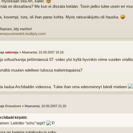
t myöskään sitä Ah, kalle!.
mää on dissattava? Me kun ei dissata ketään. Tosin pelko tulee usein eri muo
, kovempi, tura, oli ihan paras kohta. Myös ratsuväkijuttu oli hauska.
Nainen, liity meihin!
elenejousineidot.multiply.com/
ttaja
saloneju
»
Maanantai, 10.09.2007 16:16
ja sirkushuveja pirttimäessä 07 -video ylsi kyllä hyvinkin viime vuoden virallise
mältä muuten edelleen tulossa trailerintapaista?
ta laulua Archibaldin videossa. Tulee ihan oma edesmennyt bändi mieleen
ttaja
Oravainen
»
Maanantai, 10.09.2007 21:20
rchibald kirjoitti:
inen: Laitoitko "sohu" tagit?
issa on tageina sotahuuto ja sohu