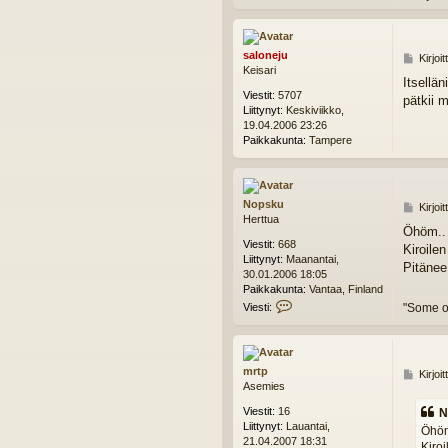
saloneju
V
Kirjoi
Keisari
i
Itsellä
e
Viestit:
5707
pätkii 
s
Liittynyt:
Keskiviikko,
t
19.04.2006 23:26
i
Paikkakunta:
Tampere
Nopsku
V
Kirjoi
Herttua
i
Öhöm..
e
Viestit:
668
Kiroile
s
Liittynyt:
Maanantai,
t
Pitänee
30.01.2006 18:05
i
Paikkakunta:
Vantaa, Finland
V
"Some o
Viesti:
i
e
s
t
mrtp
V
Kirjoi
i
Asemies
i
N
e
o
Viestit:
16
N
s
p
Liittynyt:
Lauantai,
Öhöm
t
s
21.04.2007 18:31
Kiroi
i