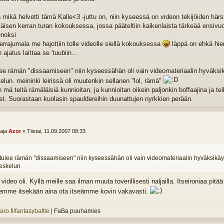
ä mikä helvetti tämä Kalle<3 -juttu on, niin kyseessä on videon tekijöiden härsk
isen kerran turan kokouksessa, jossa pääteltiin kaikenlaista tärkeää ensivu
noksi
errajumala me hajottiin tolle videolle siellä kokouksessa
läppä on ehkä hiema
jatus laittaa se 'tuubiin...
lee rämän "dissaamiseen" niin kyseessähän oli vain videomateriaalin hyväksikäy
elun. meininki leirissä oli muutenkin sellanen "lol, rämä"
n mä teitä rämäläisiä kunnioitan, ja kunnioitan oikein paljonkin boffaajina ja 
et. Suorastaan kuolasin spauldereihin duunattujen nyrkkien perään.
ttaja
Azor
»
Tiistai, 11.09.2007 08:33
tulee rämän "dissaamiseen" niin kyseessähän oli vain videomateriaalin hyväksikäyttö
eskelun
ideo oli. Kyllä meille saa ilman muuta toverillisesti naljailla. Itseironiaa pitä
emme itsekään aina ota itseämme kovin vakavasti.
varo.fi/fantasybattle
| FaBa puuhamies