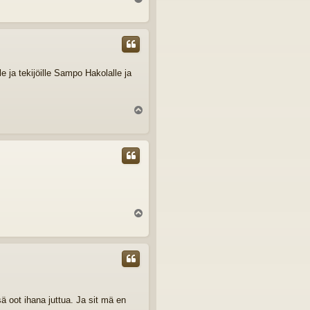
l
ö
s
e ja tekijöille Sampo Hakolalle ja
Y
l
ö
s
Y
l
ö
s
ä oot ihana juttua. Ja sit mä en