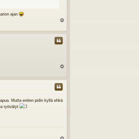
aarion ajan
Y
l
ö
s
Y
l
ö
s
apua. Mutta eniten pidin kyllä ehkä
ta ryövätyt
Y