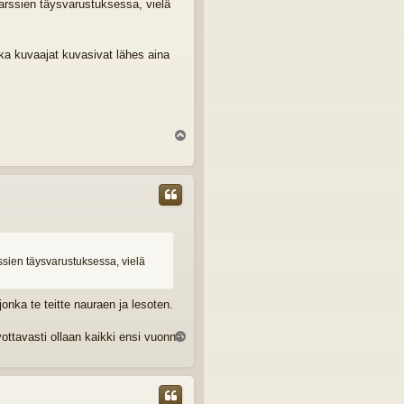
 marssien täysvarustuksessa, vielä
ska kuvaajat kuvasivat lähes aina
Y
l
ö
s
rssien täysvarustuksessa, vielä
onka te teitte nauraen ja lesoten.
ottavasti ollaan kaikki ensi vuonna
Y
l
ö
s