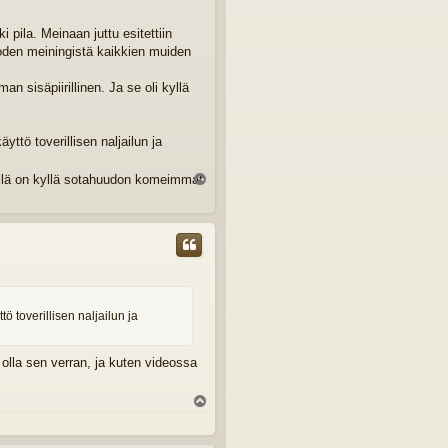
i pila. Meinaan juttu esitettiin
oden meiningistä kaikkien muiden
n sisäpiirillinen. Ja se oli kyllä
ttö toverillisen naljailun ja
teillä on kyllä sotahuudon komeimmat
Y
l
ö
s
 toverillisen naljailun ja
ä olla sen verran, ja kuten videossa
Y
l
ö