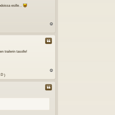
doissa esille...
Y
l
ö
s
n trailerin tasolle!
Y
l
)
ö
s