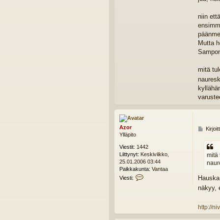
niin ett
ensimmä
päänme
Mutta h
Sampon a
mitä tu
nauresk
kyllähä
varuste
Azor
V
Kirjoi
Ylläpito
i
e
Viestit:
1442
s
Liittynyt:
Keskiviikko,
mitä 
t
25.01.2006 03:44
naur
i
Paikkakunta:
Vantaa
V
Hauska v
Viesti:
i
näkyy, 
e
s
t
http://ni
i
A