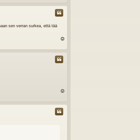
ö
s
emaan sen verran surkea, että tää
Y
l
ö
s
Y
l
ö
s