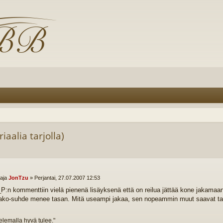
aalia tarjolla)
ttaja
JonTzu
»
Perjantai, 27.07.2007 12:53
_P:n kommenttiin vielä pienenä lisäyksenä että on reilua jättää kone jakamaan
jako-suhde menee tasan. Mitä useampi jakaa, sen nopeammin muut saavat ta
telemalla hyvä tulee."