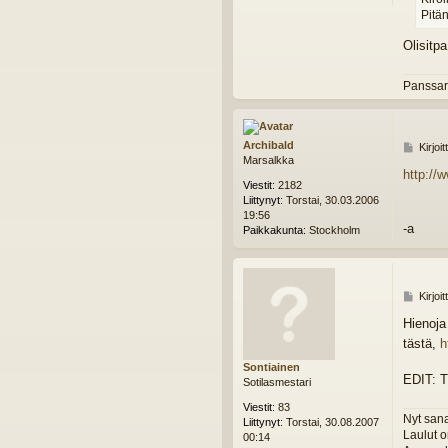
k
Pitä
u
Olisitp
Panssar
Archibald
V
Kirjoi
Marsalkka
i
http:/
e
Viestit:
2182
s
Liittynyt:
Torstai, 30.03.2006
t
19:56
i
-a
Paikkakunta:
Stockholm
V
Kirjoi
i
Hienoja
e
s
tästä,
h
t
Sontiainen
i
EDIT: T
Sotilasmestari
Viestit:
83
Nyt sana
Liittynyt:
Torstai, 30.08.2007
Laulut o
00:14