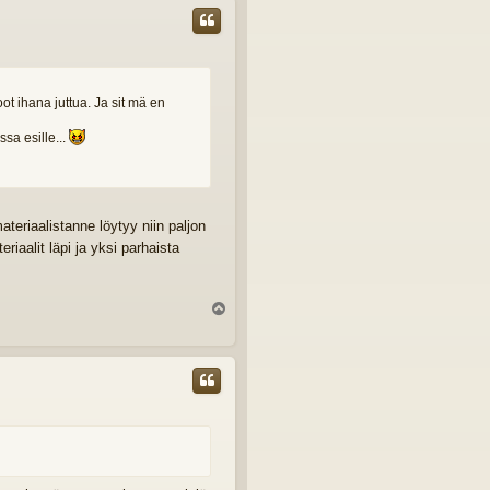
s
t ihana juttua. Ja sit mä en
sa esille...
teriaalistanne löytyy niin paljon
iaalit läpi ja yksi parhaista
Y
l
ö
s