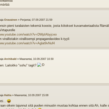
oittaessa
hämärtää
ttaja
Oravainen
»
Perjantai, 07.09.2007 21:59
nsin pieni turalaisten tekemä kooste, josta kiitokset kuvamateriaalista Rämäll
Virtapurolle
/www.youtube.com/watch?v=DWpIAbyjceo
 virallistakin virallisempi propagandavideo k-tyyli
www.youtube.com/watch?v=Aglat9vNuf4
ttaja
Archibald
»
Maanantai, 10.09.2007 10:30
en: Laitoitko "sohu" tagit?
ttaja
Haltia
»
Maanantai, 10.09.2007 15:08
tti...
aan oikein tajunnut sitä puolen minuutin mustaa kohtaa ennen sitä Ah, kalle s