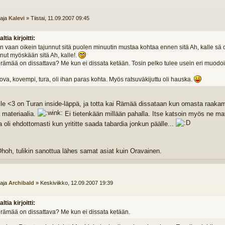
ttaja
Kalevi
»
Tiistai, 11.09.2007 09:45
altia kirjoitti:
 vaan oikein tajunnut sitä puolen minuutin mustaa kohtaa ennen sitä Ah, kalle sä oo
nut myöskään sitä Ah, kalle!.
 rämää on dissattava? Me kun ei dissata ketään. Tosin pelko tulee usein eri muodois
va, kovempi, tura, oli ihan paras kohta. Myös ratsuväkijuttu oli hauska.
le <3 on Turan inside-läppä, ja totta kai Rämää dissataan kun omasta raakama
 materiaalia.
Ei tietenkään millään pahalla. Itse katsoin myös ne mater
a oli ehdottomasti kun yrititte saada tabardia jonkun päälle...
 Ohoh, tulikin sanottua lähes samat asiat kuin Oravainen.
ttaja
Archibald
»
Keskiviikko, 12.09.2007 19:39
altia kirjoitti:
 rämää on dissattava? Me kun ei dissata ketään.