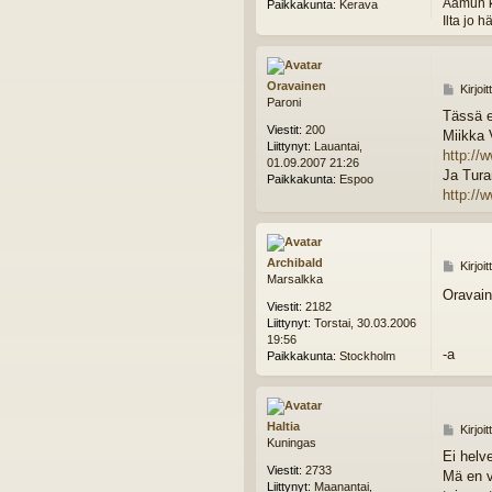
Aamun k
Paikkakunta:
Kerava
Ilta jo 
Oravainen
V
Kirjoi
Paroni
i
Tässä e
e
Viestit:
200
Miikka 
s
Liittynyt:
Lauantai,
t
http:/
01.09.2007 21:26
i
Ja Turan
Paikkakunta:
Espoo
http://
Archibald
V
Kirjoi
Marsalkka
i
Oravain
e
Viestit:
2182
s
Liittynyt:
Torstai, 30.03.2006
t
19:56
i
-a
Paikkakunta:
Stockholm
Haltia
V
Kirjoi
Kuningas
i
Ei helve
e
Viestit:
2733
Mä en v
s
Liittynyt:
Maanantai,