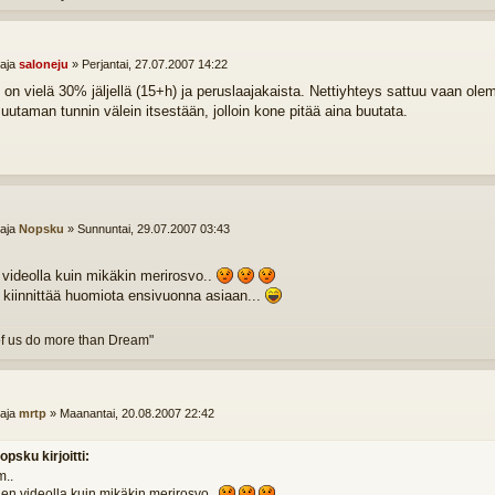
ttaja
saloneju
»
Perjantai, 27.07.2007 14:22
ni on vielä 30% jäljellä (15+h) ja peruslaajakaista. Nettiyhteys sattuu vaan ol
muutaman tunnin välein itsestään, jolloin kone pitää aina buutata.
ttaja
Nopsku
»
Sunnuntai, 29.07.2007 03:43
n videolla kuin mikäkin merirosvo..
 kiinnittää huomiota ensivuonna asiaan...
f us do more than Dream"
ttaja
mrtp
»
Maanantai, 20.08.2007 22:42
opsku kirjoitti:
..
len videolla kuin mikäkin merirosvo..