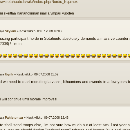
www.sotahuuto.fi/wiki/index.php/Nordic_Equinox
ni skeittaa Kartanolinnan mailla ympäri vuoden
ttaja
Skylark
»
Keskiviikko, 09.07.2008 10:03
azing participant horde in Sotahuuto absolutely demands a massive counter s
2008) ! I'm in!
ttaja
Ugrik
»
Keskiviikko, 09.07.2008 11:59
id we need to start recruiting latvians, lithuanians and sweeds in a few years 
 will continue until morale improves!
ttaja
Pahistonttu
»
Keskiviikko, 09.07.2008 12:43
te shall send troops also, I'm not sure how much but at least two. Last year 