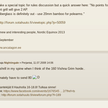
make a special topic for rules discussion but a quick answer here: "No points 
nt grill will give 2 AP.
berglass is definitely out - use 20mm bamboo for polearms."
ttp://forum.sotahuuto.fi/viewtopic.php?p=50059
 new and interesting people, Nordic Equinox 2013
 September
www.ancalagon.ee
ttaja
Nightingale
»
Perjantai, 11.07.2008 14:06
 shrill in my spine when I think of the 160 Vishna Grim horde..
nately have to send 80
ntekijät II Hauholla 16-18.8! Tulkaa sinne!
ok:
https://www.facebook.com/events/1676545 ... 2/?fref=ts
:
http://forum.sotahuuto.fi/viewforum.php?f=189