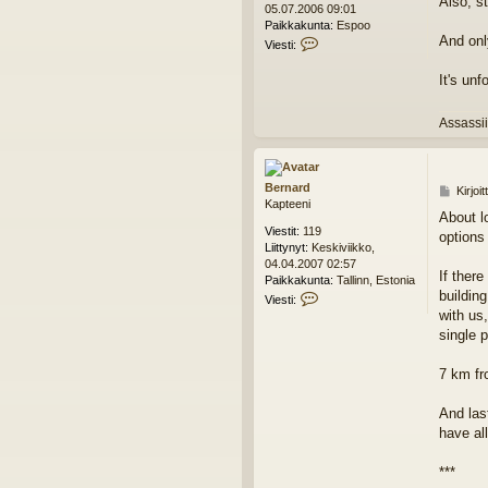
Also, s
i
05.07.2006 09:01
i
f
Paikkakunta:
Espoo
And onl
i
V
Viesti:
c
i
e
It's un
s
t
i
Assassii
B
e
a
t
Bernard
V
Kirjoi
i
Kapteeni
i
About l
f
e
Viestit:
119
options b
i
s
Liittynyt:
Keskiviikko,
c
t
04.04.2007 02:57
i
If there
Paikkakunta:
Tallinn, Estonia
building
V
Viesti:
i
with us,
e
single 
s
t
7 km fr
i
B
e
And last
r
have all
n
a
***
r