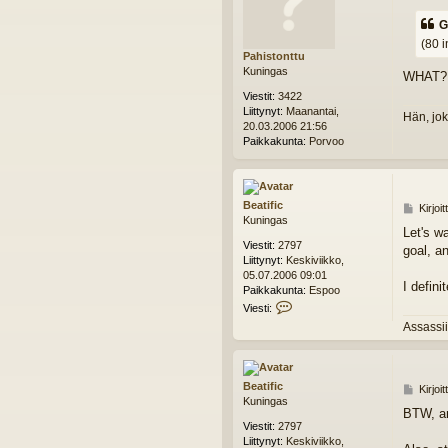
i
e
G
s
(80 
t
Pahistonttu
i
Kuningas
WHAT? D
Viestit:
3422
Liittynyt:
Maanantai,
Hän, jok
20.03.2006 21:56
Paikkakunta:
Porvoo
Beatific
V
Kirjoi
Kuningas
i
Let's wa
e
Viestit:
2797
goal, an
s
Liittynyt:
Keskiviikko,
t
05.07.2006 09:01
i
I defin
Paikkakunta:
Espoo
V
Viesti:
i
Assassii
e
s
t
i
Beatific
V
Kirjoi
B
Kuningas
i
e
BTW, an
e
a
Viestit:
2797
s
t
Liittynyt:
Keskiviikko,
t