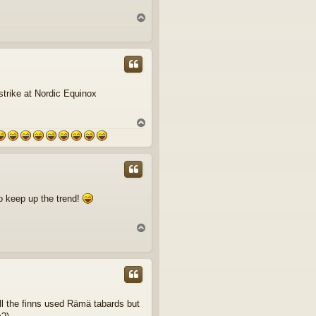
Y
l
ö
s
trike at Nordic Equinox
Y
l
ö
s
to keep up the trend!
Y
l
ö
s
all the finns used Rämä tabards but