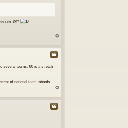
tahuuto -09?
Y
l
ö
s
nto several teams. 80 is a stretch
ncept of national team tabards.
Y
l
ö
s