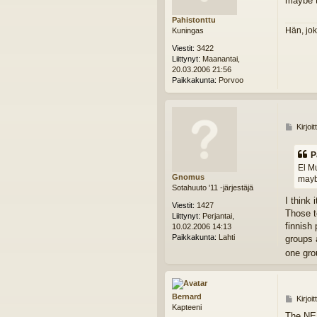
maybe t
s
t
Pahistonttu
i
Hän, jok
Kuningas
Viestit:
3422
Liittynyt:
Maanantai,
20.03.2006 21:56
Paikkakunta:
Porvoo
V
Kirjoi
i
e
P
s
El Mu
t
Gnomus
mayb
i
Sotahuuto '11 -järjestäjä
I think
Viestit:
1427
Those t
Liittynyt:
Perjantai,
finnish
10.02.2006 14:13
Paikkakunta:
Lahti
groups 
one gro
Bernard
V
Kirjoi
Kapteeni
i
The NE 