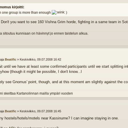
nomus kirjoitti:
in one group is more than enough
)
on't you want to see 160 Vishna Grim horde, fighting in a same team in So
a sitoutuu kunniaan on hävinnyt jo ennen taistelun alkua.
ttaja
Beatific
»
Keskiviikko, 09.07.2008 16:42
it until we have at least some confirmed participants until we start splitting i
yhow (though it might be possible, I don't know...l
itely see Gnomus' point, though, and at this moment am slightly against the co
ni skeittaa Kartanolinnan mailla ympäri vuoden
ttaja
Beatific
»
Keskiviikko, 09.07.2008 16:45
y hostels/hotels/motels near Kassinurne? I can imagine staying in one.