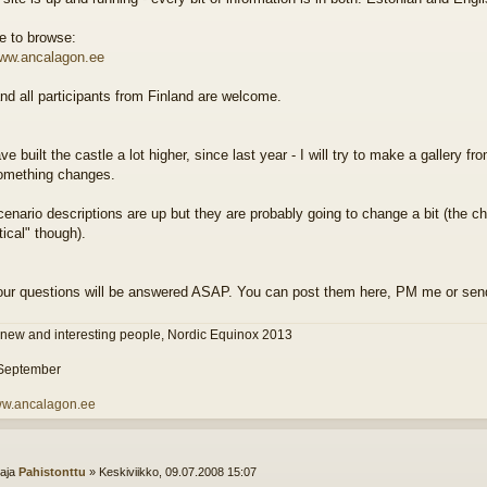
ee to browse:
www.ancalagon.ee
nd all participants from Finland are welcome.
e built the castle a lot higher, since last year - I will try to make a gallery f
omething changes.
cenario descriptions are up but they are probably going to change a bit (the ch
ical" though).
your questions will be answered ASAP. You can post them here, PM me or sen
 new and interesting people, Nordic Equinox 2013
 September
www.ancalagon.ee
ttaja
Pahistonttu
»
Keskiviikko, 09.07.2008 15:07