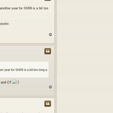
another year for SH09 is a bit too
lopuksi.
Y
l
ö
s
er year for SH09 is a bit too long a
TW and OT
Y
l
ö
s