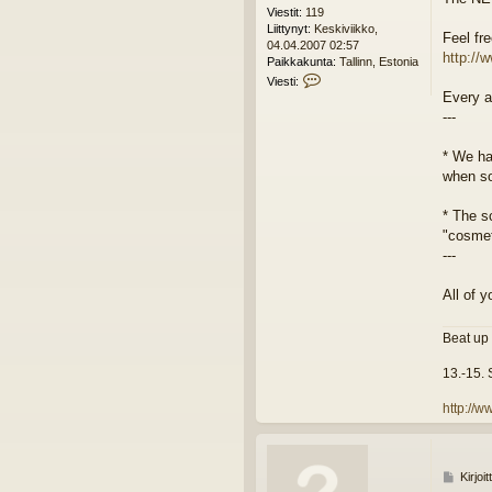
e
Viestit:
119
s
Liittynyt:
Keskiviikko,
t
Feel fr
04.04.2007 02:57
i
http://
Paikkakunta:
Tallinn, Estonia
V
Viesti:
i
Every a
e
---
s
t
* We hav
i
when s
B
e
r
* The s
n
"cosmet
a
---
r
d
All of 
Beat up
13.-15.
http://
V
Kirjoi