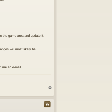
rom the game area and update it,
anges will most likely be
d me an e-mail.
Y
l
ö
s