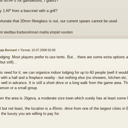
till no AP's for gambesons, i guess?
y 1 AP from a bascinet with a grill?
fortunate that 20mm fibreglass is out, our current spears cannot be used.
ni skeittaa Kartanolinnan mailla ympäri vuoden
ttaja
Bernard
»
Torstai, 10.07.2008 02:00
odging. Most players prefer to use tents. But... there are some extra options a
ut still)...
 is need for it, we can organize indoor lodging for up to 60 people (well it woul
 with a hall and a fireplace nearby - but nothing else (no showers, kitchen etc.
 well in advance. It is still a short drive or a long walk from the game area. Thi
person or a small group.
om the area is Jõgeva, a moderate size town which surely has at least some lo
 but not least, the location is a 45min. drive from one of the largest cities in 
 the luxury you are willing to pay for.