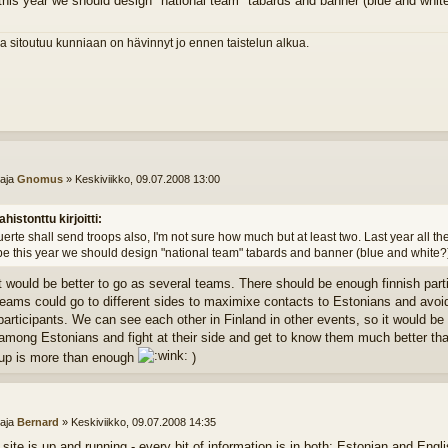
his year we should design "national team" tabards and banner (blue and white
a sitoutuu kunniaan on hävinnyt jo ennen taistelun alkua.
ttaja
Gnomus
»
Keskiviikko, 09.07.2008 13:00
ahistonttu kirjoitti:
erte shall send troops also, I'm not sure how much but at least two. Last year all 
e this year we should design "national team" tabards and banner (blue and white?
 it would be better to go as several teams. There should be enough finnish part
eams could go to different sides to maximixe contacts to Estonians and avoid 
 participants. We can see each other in Finland in other events, so it would be 
among Estonians and fight at their side and get to know them much better than
up is more than enough
)
ttaja
Bernard
»
Keskiviikko, 09.07.2008 14:35
site is up and running - every bit of information is in both: Estonian and Engli