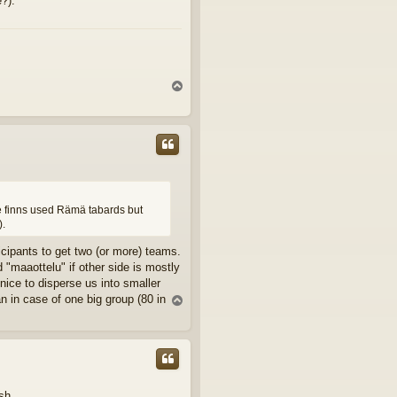
?).
Y
l
ö
s
the finns used Rämä tabards but
).
icipants to get two (or more) teams.
"maaottelu" if other side is mostly
nice to disperse us into smaller
 in case of one big group (80 in
Y
l
ö
s
sh.