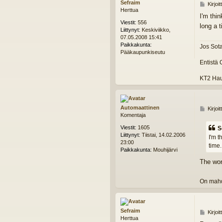
Sefraim
V
Kirjoi
Herttua
i
I'm thi
e
Viestit:
556
long a 
s
Liittynyt:
Keskiviikko,
t
07.05.2008 15:41
i
Paikkakunta:
Jos Sota
Pääkaupunkiseutu
Entistä 
KT2 Hau
Automaattinen
V
Kirjoi
Komentaja
i
e
Viestit:
1605
S
s
Liittynyt:
Tiistai, 14.02.2006
I'm t
t
23:00
time
i
Paikkakunta:
Mouhijärvi
The wor
On mahdo
Sefraim
V
Kirjoi
Herttua
i