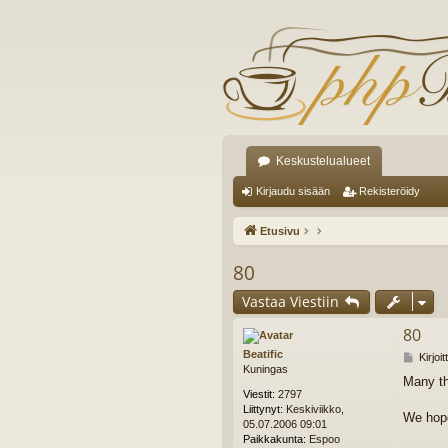
Keskustelualueet
Kirjaudu sisään
Rekisteröidy
Etusivu
80
Vastaa Viestiin
80
Beatific
V
Kirjoi
Kuningas
i
Many th
e
Viestit:
2797
s
Liittynyt:
Keskiviikko,
t
We hope
05.07.2006 09:01
i
Paikkakunta:
Espoo