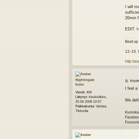
d
I will 
sufficie
20mm fi
EDIT:
h
Beat up
13.-15.
http://
Nightingale
V
Kirjoi
Kreivi
i
I feel a
e
Viestit:
406
s
Liittynyt:
Keskiviikko,
t
We defi
25.06.2008 10:07
i
Paikkakunta:
Vantaa,
Tikkurila
Kuninkaa
Facebo
Foorumi