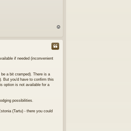
Y
l
ö
s
vailable if needed (inconvenient
d be a bit cramped). There is a
). But you'd have to confirm this
s option is not available for a
dging possibilities.
Estonia (Tartu) - there you could