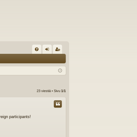
U
irj
ek
K
au
ist
K
du
er
si
öi
23 viestiä • Sivu
1
/
1
sä
dy
än
eign participants!