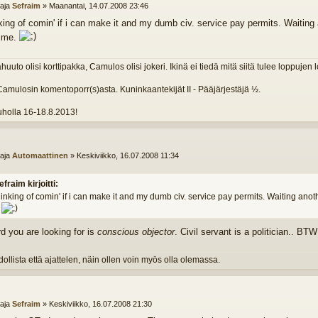
ttaja
Sefraim
»
Maanantai, 14.07.2008 23:46
nking of comin' if i can make it and my dumb civ. service pay permits. Waiting 
time.
huuto olisi korttipakka, Camulos olisi jokeri. Ikinä ei tiedä mitä siitä tulee loppujen 
Camulosin komentoporr(s)asta. Kuninkaantekijät II - Pääjärjestäjä ½.
holla 16-18.8.2013!
ttaja
Automaattinen
»
Keskiviikko, 16.07.2008 11:34
efraim kirjoitti:
hinking of comin' if i can make it and my dumb civ. service pay permits. Waiting anoth
.
d you are looking for is
conscious objector
. Civil servant is a politician.. B
llista että ajattelen, näin ollen voin myös olla olemassa.
ttaja
Sefraim
»
Keskiviikko, 16.07.2008 21:30