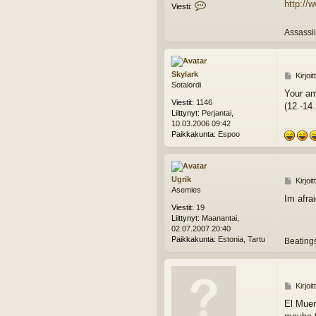
http://
V
Viesti:
i
e
Assassii
s
t
i
B
Skylark
V
Kirjoi
e
Sotalordi
i
a
Your am
e
t
Viestit:
1146
(12.-14.
s
i
Liittynyt:
Perjantai,
t
f
10.03.2006 09:42
i
i
Paikkakunta:
Espoo
c
Ugrik
V
Kirjoi
Asemies
i
Im afra
e
Viestit:
19
s
Liittynyt:
Maanantai,
t
02.07.2007 20:40
i
Paikkakunta:
Estonia, Tartu
Beatings
V
Kirjoi
i
El Muer
e