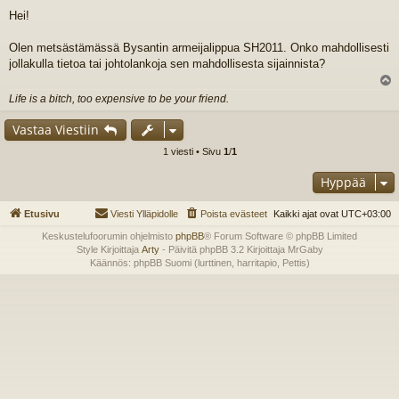
i
Hei!
e
s
t
Olen metsästämässä Bysantin armeijalippua SH2011. Onko mahdollisesti
i
jollakulla tietoa tai johtolankoja sen mahdollisesta sijainnista?
l
Life is a bitch, too expensive to be your friend.
s
Vastaa Viestiin
1 viesti • Sivu
1
/
1
Hyppää
Etusivu
Viesti Ylläpidolle
Poista evästeet
Kaikki ajat ovat
UTC+03:00
Keskustelufoorumin ohjelmisto
phpBB
® Forum Software © phpBB Limited
Style Kirjoittaja
Arty
- Päivitä phpBB 3.2 Kirjoittaja MrGaby
Käännös: phpBB Suomi (lurttinen, harritapio, Pettis)