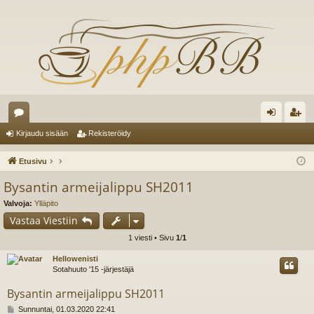
es
irj
ek
Kirjaudu sisään
Rekisteröidy
ku
au
ist
Etusivu
st
du
er
Bysantin armeijalippu SH2011
el
si
öi
Valvoja:
Ylläpito
ua
sä
dy
Vastaa Viestiin
1 viesti • Sivu
1
/
1
lu
än
Hellowenisti
ee
Sotahuuto '15 -järjestäjä
t
Bysantin armeijalippu SH2011
V
Sunnuntai, 01.03.2020 22:41