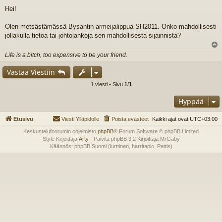
i
Hei!
e
s
t
Olen metsästämässä Bysantin armeijalippua SH2011. Onko mahdollisesti
i
jollakulla tietoa tai johtolankoja sen mahdollisesta sijainnista?
l
Life is a bitch, too expensive to be your friend.
s
Vastaa Viestiin
1 viesti • Sivu
1
/
1
Hyppää
Etusivu
Viesti Ylläpidolle
Poista evästeet
Kaikki ajat ovat
UTC+03:00
Keskustelufoorumin ohjelmisto
phpBB
® Forum Software © phpBB Limited
Style Kirjoittaja
Arty
- Päivitä phpBB 3.2 Kirjoittaja MrGaby
Käännös: phpBB Suomi (lurttinen, harritapio, Pettis)