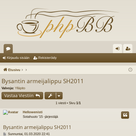
es
irj
ek
Kirjaudu sisään
Rekisteröidy
ku
au
ist
Etusivu
st
du
er
Bysantin armeijalippu SH2011
el
si
öi
Valvoja:
Ylläpito
ua
sä
dy
Vastaa Viestiin
1 viesti • Sivu
1
/
1
lu
än
Hellowenisti
ee
Sotahuuto '15 -järjestäjä
t
Bysantin armeijalippu SH2011
V
Sunnuntai, 01.03.2020 22:41