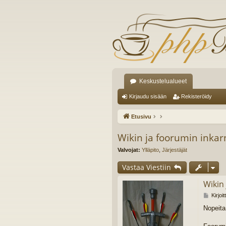
Keskustelualueet
Kirjaudu sisään
Rekisteröidy
Etusivu
Wikin ja foorumin inkar
Valvojat:
Ylläpito
,
Järjestäjät
Vastaa Viestiin
Wikin
V
Kirjoi
i
Nopeita
e
s
t