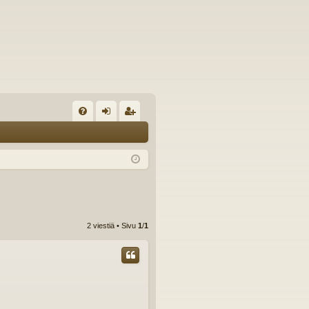
U
irj
ek
K
au
ist
K
du
er
si
öi
sä
dy
2 viestiä • Sivu
1
/
1
än