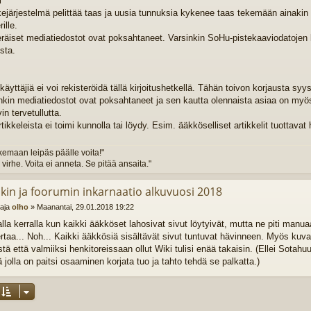
i
ejärjestelmä pelittää taas ja uusia tunnuksia kykenee taas tekemään ainakin n
ille.
eräiset mediatiedostot ovat poksahtaneet. Varsinkin SoHu-pistekaaviodatojen k
sta.
käyttäjiä ei voi rekisteröidä tällä kirjoitushetkellä. Tähän toivon korjausta syyst
kinkin mediatiedostot ovat poksahtaneet ja sen kautta olennaista asiaa on m
vin tervetullutta.
tikkeleista ei toimi kunnolla tai löydy. Esim. ääkköselliset artikkelit tuottava
emaan leipäs päälle voita!"
i virhe. Voita ei anneta. Se pitää ansaita."
ikin ja foorumin inkarnaatio alkuvuosi 2018
ttaja
olho
»
Maanantai, 29.01.2018 19:22
la kerralla kun kaikki ääkköset lahosivat sivut löytyivät, mutta ne piti manuaa
ertaa... Noh... Kaikki ääkkösiä sisältävät sivut tuntuvat hävinneen. Myös kuva
tä että valmiiksi henkitoreissaan ollut Wiki tulisi enää takaisin. (Ellei Sotahuu
 jolla on paitsi osaaminen korjata tuo ja tahto tehdä se palkatta.)