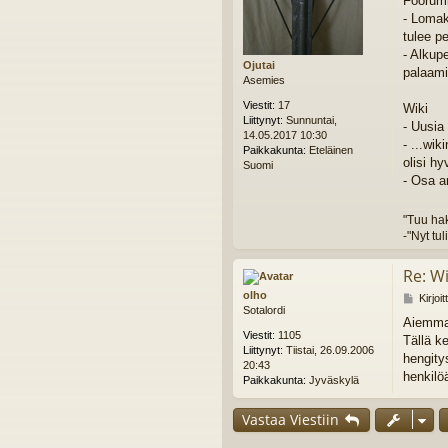
Foorum
i
- Lomak
tulee per
- Alkup
Ojutai
palaami
Asemies
Viestit:
17
Wiki
Liittynyt:
Sunnuntai,
- Uusia 
14.05.2017 10:30
- ...wi
Paikkakunta:
Eteläinen
olisi hy
Suomi
- Osa ar
"Tuu hak
-"Nyt tul
Re: W
olho
V
Kirjoi
Sotalordi
i
Aiemmal
e
Viestit:
1105
Tällä k
s
Liittynyt:
Tiistai, 26.09.2006
t
hengitys
20:43
i
henkilöä
Paikkakunta:
Jyväskylä
Vastaa Viestiin