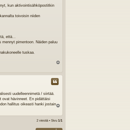
yt, kun aktivointisähköpostitkin
annalta toivoisin niiden
ä, että...
yös mennyt pimentoon. Näiden paluu
t hakukoneelle tuskaa.
Y
l
ö
s
lisesti uudelleennimetä / siirtää.
t ovat hävinneet. En pidättäisi
don hallitus oikeasti hanki jostain
Y
l
ö
s
2 viestiä • Sivu
1
/
1