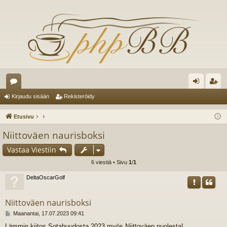
es
irj
ek
Kirjaudu sisään
Rekisteröidy
ku
au
ist
Etusivu
st
du
er
Niittoväen naurisboksi
el
si
öi
Vastaa Viestiin
ua
sä
dy
6 viestiä • Sivu
1
/
1
lu
än
DeltaOscarGolf
ee
Niittoväen naurisboksi
t
V
Maanantai, 17.07.2023 09:41
i
Lämmin kiitos Sotahuudosta 2023 myös Niittoväen puolesta!