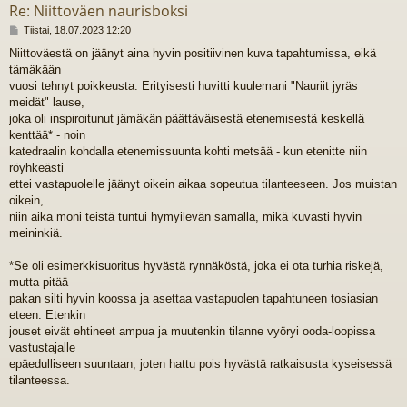
Re: Niittoväen naurisboksi
V
Tiistai, 18.07.2023 12:20
i
Niittoväestä on jäänyt aina hyvin positiivinen kuva tapahtumissa, eikä
e
tämäkään
s
t
vuosi tehnyt poikkeusta. Erityisesti huvitti kuulemani "Nauriit jyräs
i
meidät" lause,
joka oli inspiroitunut jämäkän päättäväisestä etenemisestä keskellä
kenttää* - noin
katedraalin kohdalla etenemissuunta kohti metsää - kun etenitte niin
röyhkeästi
ettei vastapuolelle jäänyt oikein aikaa sopeutua tilanteeseen. Jos muistan
oikein,
niin aika moni teistä tuntui hymyilevän samalla, mikä kuvasti hyvin
meininkiä.
*Se oli esimerkkisuoritus hyvästä rynnäköstä, joka ei ota turhia riskejä,
mutta pitää
pakan silti hyvin koossa ja asettaa vastapuolen tapahtuneen tosiasian
eteen. Etenkin
jouset eivät ehtineet ampua ja muutenkin tilanne vyöryi ooda-loopissa
vastustajalle
epäedulliseen suuntaan, joten hattu pois hyvästä ratkaisusta kyseisessä
tilanteessa.