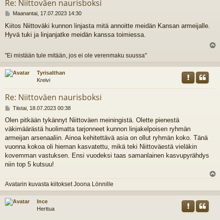
Re: Niittoväen naurisboksi
V
Maanantai, 17.07.2023 14:30
i
Kiitos Niittoväki kunnon linjasta mitä annoitte meidän Kansan armeijalle.
e
Hyvä tuki ja linjanjatke meidän kanssa toimiessa.
s
t
i
l
"Ei mistään tule mitään, jos ei ole verenmaku suussa"
s
Tyrisalthan
Kreivi
Re: Niittoväen naurisboksi
V
Tiistai, 18.07.2023 00:38
i
Olen pitkään tykännyt Niittoväen meiningistä. Olette pienestä
e
väkimäärästä huolimatta tarjonneet kunnon linjakelpoisen ryhmän
s
t
armeijan arsenaaliin. Ainoa kehitettävä asia on ollut ryhmän koko. Tänä
i
vuonna kokoa oli hieman kasvatettu, mikä teki Niittoväestä vieläkin
kovemman vastuksen. Ensi vuodeksi taas samanlainen kasvupyrähdys
niin top 5 kutsuu!
l
Avatarin kuvasta kiitokset Joona Lönnille
s
Ince
Herttua