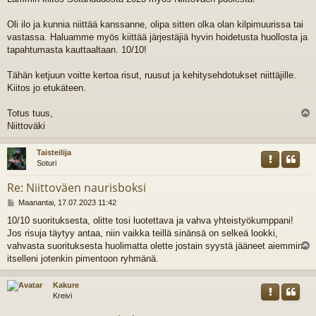
e
s
t
Oli ilo ja kunnia niittää kanssanne, olipa sitten olka olan kilpimuurissa tai
i
vastassa. Haluamme myös kiittää järjestäjiä hyvin hoidetusta huollosta ja
tapahtumasta kauttaaltaan. 10/10!
Tähän ketjuun voitte kertoa risut, ruusut ja kehitysehdotukset niittäjille.
Kiitos jo etukäteen.
Totus tuus,
l
Niittoväki
s
Taisteilija
Soturi
Re: Niittoväen naurisboksi
V
Maanantai, 17.07.2023 11:42
i
10/10 suorituksesta, olitte tosi luotettava ja vahva yhteistyökumppani!
e
Jos risuja täytyy antaa, niin vaikka teillä sinänsä on selkeä lookki,
s
t
vahvasta suorituksesta huolimatta olette jostain syystä jääneet aiemmin
i
l
itselleni jotenkin pimentoon ryhmänä.
s
Kakure
Kreivi