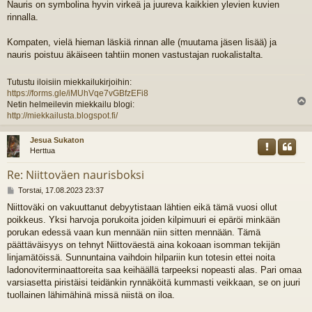
Nauris on symbolina hyvin virkeä ja juureva kaikkien ylevien kuvien
rinnalla.
Kompaten, vielä hieman läskiä rinnan alle (muutama jäsen lisää) ja
nauris poistuu äkäiseen tahtiin monen vastustajan ruokalistalta.
Tutustu iloisiin miekkailukirjoihin:
https://forms.gle/iMUhVqe7vGBfzEFi8
Netin helmeilevin miekkailu blogi:
l
http://miekkailusta.blogspot.fi/
s
Jesua Sukaton
Herttua
Re: Niittoväen naurisboksi
V
Torstai, 17.08.2023 23:37
i
Niittoväki on vakuuttanut debyytistaan lähtien eikä tämä vuosi ollut
e
poikkeus. Yksi harvoja porukoita joiden kilpimuuri ei epäröi minkään
s
t
porukan edessä vaan kun mennään niin sitten mennään. Tämä
i
päättäväisyys on tehnyt Niittoväestä aina kokoaan isomman tekijän
linjamätöissä. Sunnuntaina vaihdoin hilpariin kun totesin ettei noita
ladonoviterminaattoreita saa keihäällä tarpeeksi nopeasti alas. Pari omaa
varsiasetta piristäisi teidänkin rynnäköitä kummasti veikkaan, se on juuri
tuollainen lähimähinä missä niistä on iloa.