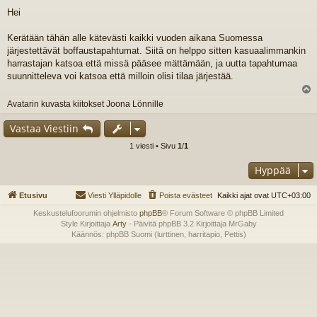
i
Hei
e
s
t
Kerätään tähän alle kätevästi kaikki vuoden aikana Suomessa
i
järjestettävät boffaustapahtumat. Siitä on helppo sitten kasuaalimmankin
harrastajan katsoa että missä pääsee mättämään, ja uutta tapahtumaa
suunnitteleva voi katsoa että milloin olisi tilaa järjestää.
l
Avatarin kuvasta kiitokset Joona Lönnille
s
Vastaa Viestiin
1 viesti • Sivu
1
/
1
Hyppää
Etusivu
Viesti Ylläpidolle
Poista evästeet
Kaikki ajat ovat
UTC+03:00
Keskustelufoorumin ohjelmisto
phpBB
® Forum Software © phpBB Limited
Style Kirjoittaja
Arty
- Päivitä phpBB 3.2 Kirjoittaja MrGaby
Käännös: phpBB Suomi (lurttinen, harritapio, Pettis)