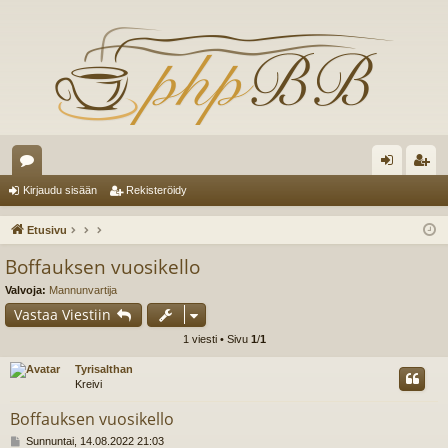
es
irj
ek
Kirjaudu sisään
Rekisteröidy
ku
au
ist
Etusivu
st
du
er
Boffauksen vuosikello
el
si
öi
Valvoja:
Mannunvartija
ua
sä
dy
Vastaa Viestiin
1 viesti • Sivu
1
/
1
lu
än
Tyrisalthan
ee
Kreivi
t
Boffauksen vuosikello
V
Sunnuntai, 14.08.2022 21:03