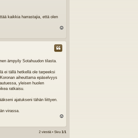
tää kaikkia harrastajia, että olen
Y
l
ö
s
nen ämpyily Sotahuudon tilasta.
ei tällä hetkellä ole tarpeeksi
iä. Koronan aiheuttama epäselvyys
sautuessa, yleisen huolen
ikea ratkaisu.
äkseni ajatukseni tähän liittyen.
jän virassa.
Y
l
ö
s
2 viestiä • Sivu
1
/
1