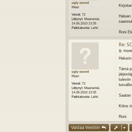
ugly sword
i
Kirjoita
Ritari
Viestit:
72
Haluan 
Liittynyt:
Maanantai,
saannut
14.06.2010 13:35
Paikkakunta:
Lahti
Roni E
Re: S
V
Kirjoi
i
Halusin
e
s
t
Tämä pä
ugly sword
i
järjest
Ritari
tulevii
Viestit:
72
turvall
Liittynyt:
Maanantai,
14.06.2010 13:35
Saatan 
Paikkakunta:
Lahti
Kiitos 
Roni
Vastaa Viestiin