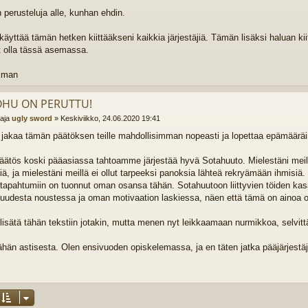
n perusteluja alle, kunhan ehdin.
käyttää tämän hetken kiittääkseni kaikkia järjestäjiä. Tämän lisäksi haluan kiit
 olla tässä asemassa.
kman
OHU ON PERUTTU!
ttaja
ugly sword
»
Keskiviikko, 24.06.2020 19:41
 jakaa tämän päätöksen teille mahdollisimman nopeasti ja lopettaa epämääräi
ätös koski pääasiassa tahtoamme järjestää hyvä Sotahuuto. Mielestäni meillä 
äjiä, ja mielestäni meillä ei ollut tarpeeksi panoksia lähteä rekryämään ihmis
n tapahtumiin on tuonnut oman osansa tähän. Sotahuutoon liittyvien töiden ka
isuudesta noustessa ja oman motivaation laskiessa, näen että tämä on ainoa o
lisätä tähän tekstiin jotakin, mutta menen nyt leikkaamaan nurmikkoa, selvittä
tähän astisesta. Olen ensivuoden opiskelemassa, ja en täten jatka pääjärjestä