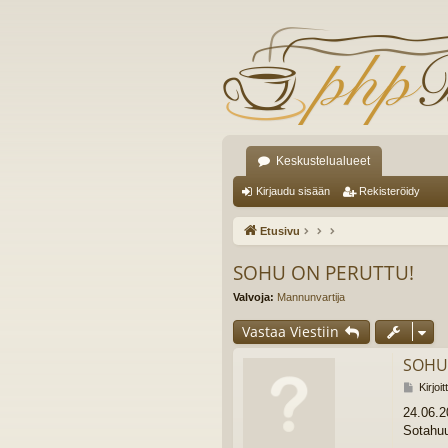
Keskustelualueet
Kirjaudu sisään
Rekisteröidy
Etusivu
SOHU ON PERUTTU!
Valvoja:
Mannunvartija
Vastaa Viestiin
SOHU
V
Kirjoi
i
24.06.2
e
Sotahuu
s
t