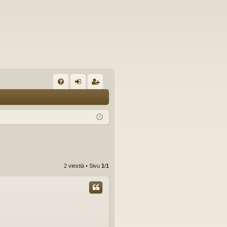
U
irj
ek
K
au
ist
K
du
er
si
öi
sä
dy
2 viestiä • Sivu
1
/
1
än