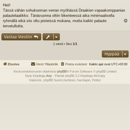
i
Heii!
e
Tässä vähän sohukooman verran myöhässä Draakien vapaakomppanian
s
t
palautelaatikko. Tänävuonna oltiin liikenteessä aika minimaalisella
i
ryhmällä eikä siis oltu pisteissä mukana, mutta kaikki palaute
l
tervetullutta.
s
Vastaa Viestiin
1 viesti • Sivu
1
/
1
Hyppää
Etusivu
Viesti Ylläpidolle
Poista evästeet
Kaikki ajat ovat
UTC+03:00
Keskustelufoorumin ohjelmisto
phpBB
® Forum Software © phpBB Limited
Style Kirjoittaja
Arty
- Päivitä phpBB 3.2 Kirjoittaja MrGaby
Käännös: phpBB Suomi (lurttinen, harritapio, Pettis)