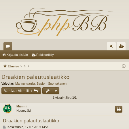
es
irj
ek
Kirjaudu sisään
Rekisteröidy
ku
au
ist
Etusivu
st
du
er
Draakien palautuslaatikko
el
si
öi
Valvojat:
Mannunvartija
,
Sapfon
,
Suontakanen
ua
sä
dy
Vastaa Viestiin
1 viesti • Sivu
1
/
1
lu
än
Mämmi
ee
Nostoväki
t
Draakien palautuslaatikko
V
Keskiviikko, 17.07.2019 14:20