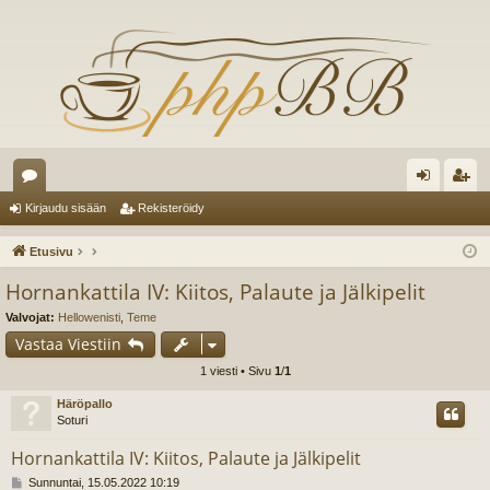
es
irj
ek
Kirjaudu sisään
Rekisteröidy
ku
au
ist
Etusivu
st
du
er
Hornankattila IV: Kiitos, Palaute ja Jälkipelit
el
si
öi
Valvojat:
Hellowenisti
,
Teme
ua
sä
dy
Vastaa Viestiin
1 viesti • Sivu
1
/
1
lu
än
Häröpallo
ee
Soturi
t
Hornankattila IV: Kiitos, Palaute ja Jälkipelit
V
Sunnuntai, 15.05.2022 10:19