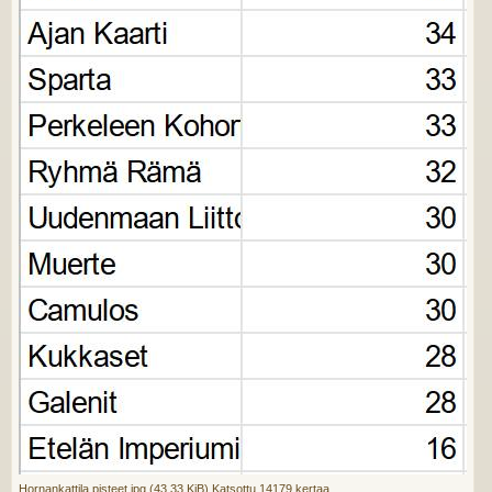
Hornankattila pisteet.jpg (43.33 KiB) Katsottu 14179 kertaa