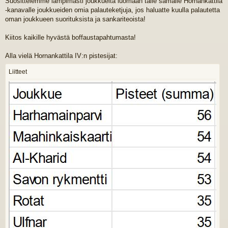
Suosittelemme lämpimästi joukkueita luomaan tälle samalle Hornankattila
-kanavalle joukkueiden omia palauteketjuja, jos haluatte kuulla palautetta
oman joukkueen suorituksista ja sankariteoista!
Kiitos kaikille hyvästä boffaustapahtumasta!
Alla vielä Hornankattila IV:n pistesijat:
Liitteet