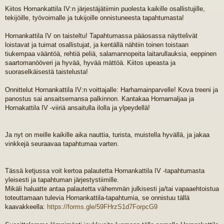
i
Kiitos Hornankattila IV:n järjestäjätiimin puolesta kaikille osallistujille,
e
tekijöille, työvoimalle ja tukijoille onnistuneesta tapahtumasta!
s
t
i
Hornankattila IV on taisteltu! Tapahtumassa pääosassa näyttelivät
loistavat ja tuimat osallistujat, ja kentällä nähtiin toinen toistaan
tiukempaa vääntöä, rehtiä peliä, salamannopeita laitarullauksia, eeppinen
saartomanööveri ja hyvää, hyvää mättöä. Kiitos upeasta ja
suoraselkäisestä taistelusta!
Onnittelut Hornankattila IV:n voittajalle: Harhamainparvelle! Kova treeni ja
panostus sai ansaitsemansa palkinnon. Kantakaa Hornamaljaa ja
Hornakattila IV -viiriä ansaitulla ilolla ja ylpeydellä!
Ja nyt on meille kaikille aika nauttia, turista, muistella hyvällä, ja jakaa
vinkkejä seuraavaa tapahtumaa varten.
Tässä ketjussa voit kertoa palautetta Hornankattila IV -tapahtumasta
yleisesti ja tapahtuman järjestystiimille.
Mikäli haluatte antaa palautetta vähemmän julkisesti ja/tai vapaaehtoistua
toteuttamaan tulevia Hornankattila-tapahtumia, se onnistuu tällä
kaavakkeella:
https://forms.gle/59FHrzS1d7ForpcG9