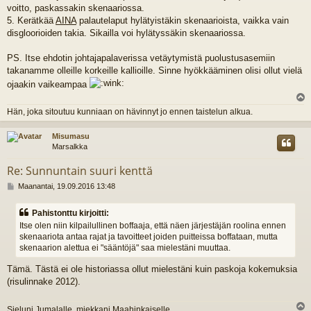
voitto, paskassakin skenaariossa.
5. Kerätkää
AINA
palautelaput hylätyistäkin skenaarioista, vaikka vain
disgloorioiden takia. Sikailla voi hylätyssäkin skenaariossa.
PS. Itse ehdotin johtajapalaverissa vetäytymistä puolustusasemiin
takanamme olleille korkeille kallioille. Sinne hyökkääminen olisi ollut vielä
ojaakin vaikeampaa
l
Hän, joka sitoutuu kunniaan on hävinnyt jo ennen taistelun alkua.
s
Misumasu
Marsalkka
Re: Sunnuntain suuri kenttä
V
Maanantai, 19.09.2016 13:48
i
e
Pahistonttu kirjoitti:
s
Itse olen niin kilpailullinen boffaaja, että näen järjestäjän roolina ennen
t
skenaariota antaa rajat ja tavoitteet joiden puitteissa boffataan, mutta
i
skenaarion alettua ei "sääntöjä" saa mielestäni muuttaa.
Tämä. Tästä ei ole historiassa ollut mielestäni kuin paskoja kokemuksia
(risulinnake 2012).
Sieluni Jumalalle, miekkani Maahinkaiselle.