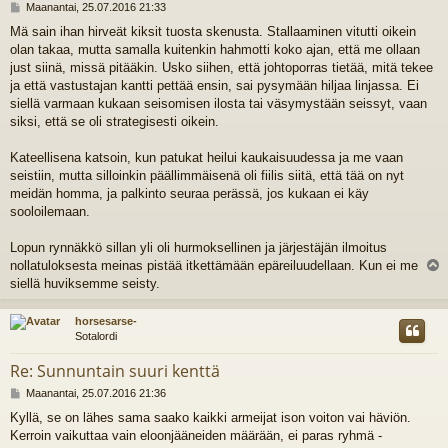
V
Maanantai, 25.07.2016 21:33
i
Mä sain ihan hirveät kiksit tuosta skenusta. Stallaaminen vitutti oikein
e
olan takaa, mutta samalla kuitenkin hahmotti koko ajan, että me ollaan
s
t
just siinä, missä pitääkin. Usko siihen, että johtoporras tietää, mitä tekee
i
ja että vastustajan kantti pettää ensin, sai pysymään hiljaa linjassa. Ei
siellä varmaan kukaan seisomisen ilosta tai väsymystään seissyt, vaan
siksi, että se oli strategisesti oikein.
Kateellisena katsoin, kun patukat heilui kaukaisuudessa ja me vaan
seistiin, mutta silloinkin päällimmäisenä oli fiilis siitä, että tää on nyt
meidän homma, ja palkinto seuraa perässä, jos kukaan ei käy
sooloilemaan.
Lopun rynnäkkö sillan yli oli hurmoksellinen ja järjestäjän ilmoitus
nollatuloksesta meinas pistää itkettämään epäreiluudellaan. Kun ei me
l
siellä huviksemme seisty.
s
horsesarse-
Sotalordi
Re: Sunnuntain suuri kenttä
V
Maanantai, 25.07.2016 21:36
i
Kyllä, se on lähes sama saako kaikki armeijat ison voiton vai häviön.
e
Kerroin vaikuttaa vain eloonjääneiden määrään, ei paras ryhmä -
s