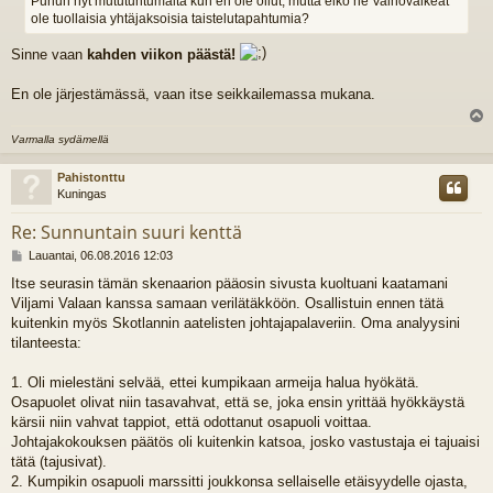
Puhun nyt mututuntumalta kun en ole ollut, mutta eikö ne Vainovalkeat
ole tuollaisia yhtäjaksoisia taistelutapahtumia?
Sinne vaan
kahden viikon päästä!
En ole järjestämässä, vaan itse seikkailemassa mukana.
l
Varmalla sydämellä
s
Pahistonttu
Kuningas
Re: Sunnuntain suuri kenttä
V
Lauantai, 06.08.2016 12:03
i
Itse seurasin tämän skenaarion pääosin sivusta kuoltuani kaatamani
e
Viljami Valaan kanssa samaan verilätäkköön. Osallistuin ennen tätä
s
t
kuitenkin myös Skotlannin aatelisten johtajapalaveriin. Oma analyysini
i
tilanteesta:
1. Oli mielestäni selvää, ettei kumpikaan armeija halua hyökätä.
Osapuolet olivat niin tasavahvat, että se, joka ensin yrittää hyökkäystä
kärsii niin vahvat tappiot, että odottanut osapuoli voittaa.
Johtajakokouksen päätös oli kuitenkin katsoa, josko vastustaja ei tajuaisi
tätä (tajusivat).
2. Kumpikin osapuoli marssitti joukkonsa sellaiselle etäisyydelle ojasta,