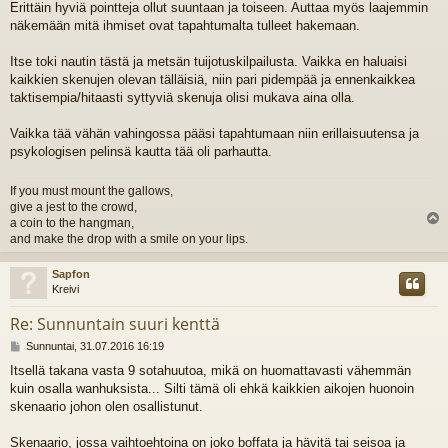
Erittäin hyviä pointteja ollut suuntaan ja toiseen. Auttaa myös laajemmin
e
näkemään mitä ihmiset ovat tapahtumalta tulleet hakemaan.
s
t
i
Itse toki nautin tästä ja metsän tuijotuskilpailusta. Vaikka en haluaisi
kaikkien skenujen olevan tälläisiä, niin pari pidempää ja ennenkaikkea
taktisempia/hitaasti syttyviä skenuja olisi mukava aina olla.
Vaikka tää vähän vahingossa pääsi tapahtumaan niin erillaisuutensa ja
psykologisen pelinsä kautta tää oli parhautta.
If you must mount the gallows,
give a jest to the crowd,
a coin to the hangman,
l
and make the drop with a smile on your lips.
s
Sapfon
Kreivi
Re: Sunnuntain suuri kenttä
V
Sunnuntai, 31.07.2016 16:19
i
Itsellä takana vasta 9 sotahuutoa, mikä on huomattavasti vähemmän
e
kuin osalla wanhuksista... Silti tämä oli ehkä kaikkien aikojen huonoin
s
t
skenaario johon olen osallistunut.
i
Skenaario, jossa vaihtoehtoina on joko boffata ja hävitä tai seisoa ja