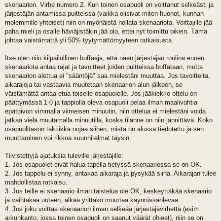
skenaarion. Virhe numero 2. Kun toinen osapuoli on voittanut selkeästi ja
järjestäjän antamissa puitteissa (vaikka olisivat miten huonot, kunhan
molemmille yhteiset) niin on myöhäistä nollata skenaariota. Voittajille jää
paha mieli ja osalle häviäjistäkin jää olo, ettei nyt toimittu oikein. Tämä
johtaa väistämättä yli 50% tyytymättömyyteen ratkaisusta.
Itse olen niin kilpailullinen boffaaja, että näen järjestäjän roolina ennen
skenaariota antaa rajat ja tavoitteet joiden puitteissa boffataan, mutta
skenaarion alettua ei "sääntöjä" saa mielestäni muuttaa. Jos tavoitteita,
aikarajoja tai vastaavia muutetaan skenaarion alun jälkeen, se
väistämättä antaa etua toiselle osapuolelle. Jos jääkiekko-ottelu on
päättymässä 1-0 ja tappiolla oleva osapuoli pelaa ilman maalivahtia
epätoivon vimmalla viimeisen minuutin, niin ottelua ei mielestäni voida
jatkaa vielä muutamalla minuutilla, koska tilanne on niin jännittävä. Koko
osapuolitason taktiikka nojaa siihen, mistä on alussa tiedotettu ja sen
muuttaminen voi rikkoa suunnitelmat täysin.
Tiivistettyjä ajatuksia tuleville järjestäjille:
1. Jos osapuolet eivät halua tapella tietyssä skenaariossa se on OK.
2. Jos tappelu ei synny, antakaa aikaraja ja pysykää siinä. Aikarajan tulee
mahdollistaa ratkaisu.
3. Jos teille ei skenaario ilman taistelua ole OK, keskeyttäkää skenaario
ja vaihtakaa uuteen, älkää yrittäkö muuttaa käynnissäolevaa.
4. Jos joku voittaa skenaarion ilman selkeää järjestäjävirhettä (esim.
arkunkanto, jossa toinen osapuoli on saanut väärät ohjeet), niin se on