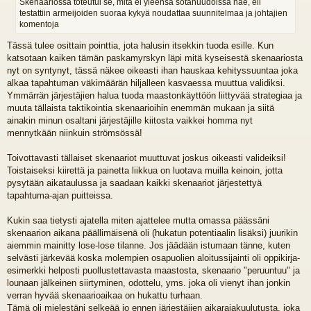
Skenaariossa toteutui se, mitä ei yleensä sotahuudoissa näe, eli
testattiin armeijoiden suoraa kykyä noudattaa suunnitelmaa ja johtajien
komentoja
Tässä tulee osittain pointtia, jota halusin itsekkin tuoda esille. Kun
katsotaan kaiken tämän paskamyrskyn läpi mitä kyseisestä skenaariosta
nyt on syntynyt, tässä näkee oikeasti ihan hauskaa kehityssuuntaa joka
alkaa tapahtuman väkimäärän hiljalleen kasvaessa muuttua validiksi.
Ymmärrän järjestäjien halua tuoda maastonkäyttöön liittyvää strategiaa ja
muuta tällaista taktikointia skenaarioihin enemmän mukaan ja siitä
ainakin minun osaltani järjestäjille kiitosta vaikkei homma nyt
mennytkään niinkuin strömsössä!
Toivottavasti tällaiset skenaariot muuttuvat joskus oikeasti valideiksi!
Toistaiseksi kiirettä ja painetta liikkua on luotava muilla keinoin, jotta
pysytään aikataulussa ja saadaan kaikki skenaariot järjestettyä
tapahtuma-ajan puitteissa.
Kukin saa tietysti ajatella miten ajattelee mutta omassa päässäni
skenaarion aikana päällimäisenä oli (hukatun potentiaalin lisäksi) juurikin
aiemmin mainitty lose-lose tilanne. Jos jäädään istumaan tänne, kuten
selvästi järkevää koska molempien osapuolien aloitussijainti oli oppikirja-
esimerkki helposti puollustettavasta maastosta, skenaario "peruuntuu" ja
lounaan jälkeinen siirtyminen, odottelu, yms. joka oli vienyt ihan jonkin
verran hyvää skenaarioaikaa on hukattu turhaan.
Tämä oli mielestäni selkeää jo ennen järjestäjien aikarajakuulutusta, joka