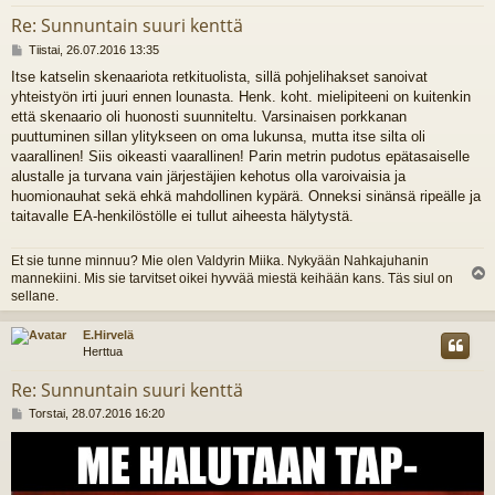
Re: Sunnuntain suuri kenttä
V
Tiistai, 26.07.2016 13:35
i
Itse katselin skenaariota retkituolista, sillä pohjelihakset sanoivat
e
yhteistyön irti juuri ennen lounasta. Henk. koht. mielipiteeni on kuitenkin
s
t
että skenaario oli huonosti suunniteltu. Varsinaisen porkkanan
i
puuttuminen sillan ylitykseen on oma lukunsa, mutta itse silta oli
vaarallinen! Siis oikeasti vaarallinen! Parin metrin pudotus epätasaiselle
alustalle ja turvana vain järjestäjien kehotus olla varoivaisia ja
huomionauhat sekä ehkä mahdollinen kypärä. Onneksi sinänsä ripeälle ja
taitavalle EA-henkilöstölle ei tullut aiheesta hälytystä.
Et sie tunne minnuu? Mie olen Valdyrin Miika. Nykyään Nahkajuhanin
mannekiini. Mis sie tarvitset oikei hyvvää miestä keihään kans. Täs siul on
l
sellane.
s
E.Hirvelä
Herttua
Re: Sunnuntain suuri kenttä
V
Torstai, 28.07.2016 16:20
i
e
s
t