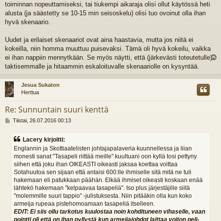
toiminnan nopeuttamiseksi, tai tiukempi aikaraja olisi ollut käytössä heti
alusta (ja säästetty se 10-15 min seisoskelu) olisi tuo ovoinut olla ihan
hyvä skenaario.
Uudet ja erilaiset skenaariot ovat aina haastavia, mutta jos niitä ei
kokeilla, niin homma muuttuu puisevaksi. Tämä oli hyvä kokeilu, vaikka
ei ihan nappiin mennytkään. Se myös näytti, että (järkevästi toteutetulle)
l
taktisemmalle ja hitaammin eskaloituvalle skenaariolle on kysyntää.
s
Jesua Sukaton
Herttua
Re: Sunnuntain suuri kenttä
V
Tiistai, 26.07.2016 00:13
i
e
Lacery kirjoitti:
s
Englannin ja Skottiaatelisten johtajapalaveria kuunnellessa ja liian
t
monesti sanat "Tasapeli riittää meille" kuultuani oon kyllä tosi pettyny
i
siihen että joku ihan OIKEASTI oikeasti jaksaa koettaa voittaa
Sotahuutoa sen sijaan että antaisi 600:lle ihmiselle sitä mitä ne tuli
hakemaan eli patukkaan päähän. Elkää ihmiset oikeasti koskaan enää
lähtekö hakemaan "kelpaavaa tasapeliä". Iso plus järjestäjille siitä
"molemmille suuri tappio" -julistuksesta. Niin pitääkin olla kun koko
armeija rupeaa pistehomoamaan tasapeliä itselleen.
EDIT: Ei siis ollu tarkotus kuulostaa noin kohdituneen vihaselle, vaan
pointti oli että on ihan pyllystä kun armeijajohdot laittaa voiton peli-