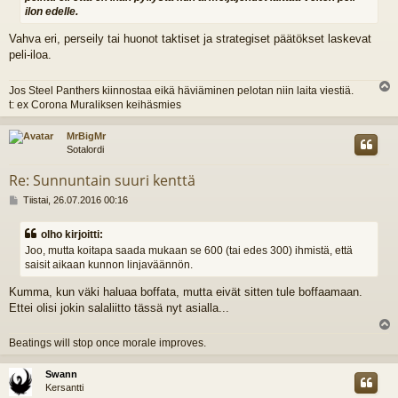
ilon edelle.
Vahva eri, perseily tai huonot taktiset ja strategiset päätökset laskevat
peli-iloa.
Jos Steel Panthers kiinnostaa eikä häviäminen pelotan niin laita viestiä.
l
t: ex Corona Muraliksen keihäsmies
s
MrBigMr
Sotalordi
Re: Sunnuntain suuri kenttä
V
Tiistai, 26.07.2016 00:16
i
e
olho kirjoitti:
s
Joo, mutta koitapa saada mukaan se 600 (tai edes 300) ihmistä, että
t
saisit aikaan kunnon linjaväännön.
i
Kumma, kun väki haluaa boffata, mutta eivät sitten tule boffaamaan.
Ettei olisi jokin salaliitto tässä nyt asialla...
l
Beatings will stop once morale improves.
s
Swann
Kersantti