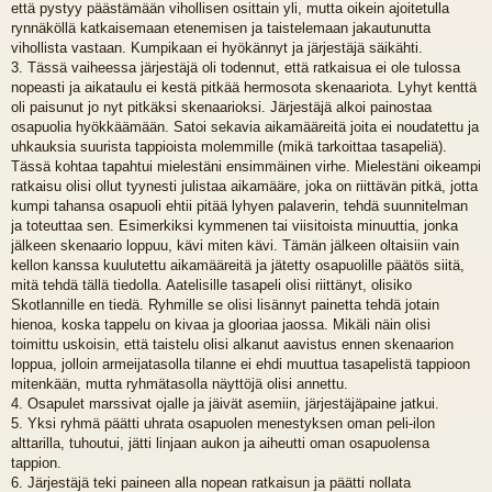
että pystyy päästämään vihollisen osittain yli, mutta oikein ajoitetulla
rynnäköllä katkaisemaan etenemisen ja taistelemaan jakautunutta
vihollista vastaan. Kumpikaan ei hyökännyt ja järjestäjä säikähti.
3. Tässä vaiheessa järjestäjä oli todennut, että ratkaisua ei ole tulossa
nopeasti ja aikataulu ei kestä pitkää hermosota skenaariota. Lyhyt kenttä
oli paisunut jo nyt pitkäksi skenaarioksi. Järjestäjä alkoi painostaa
osapuolia hyökkäämään. Satoi sekavia aikamääreitä joita ei noudatettu ja
uhkauksia suurista tappioista molemmille (mikä tarkoittaa tasapeliä).
Tässä kohtaa tapahtui mielestäni ensimmäinen virhe. Mielestäni oikeampi
ratkaisu olisi ollut tyynesti julistaa aikamääre, joka on riittävän pitkä, jotta
kumpi tahansa osapuoli ehtii pitää lyhyen palaverin, tehdä suunnitelman
ja toteuttaa sen. Esimerkiksi kymmenen tai viisitoista minuuttia, jonka
jälkeen skenaario loppuu, kävi miten kävi. Tämän jälkeen oltaisiin vain
kellon kanssa kuulutettu aikamääreitä ja jätetty osapuolille päätös siitä,
mitä tehdä tällä tiedolla. Aatelisille tasapeli olisi riittänyt, olisiko
Skotlannille en tiedä. Ryhmille se olisi lisännyt painetta tehdä jotain
hienoa, koska tappelu on kivaa ja glooriaa jaossa. Mikäli näin olisi
toimittu uskoisin, että taistelu olisi alkanut aavistus ennen skenaarion
loppua, jolloin armeijatasolla tilanne ei ehdi muuttua tasapelistä tappioon
mitenkään, mutta ryhmätasolla näyttöjä olisi annettu.
4. Osapulet marssivat ojalle ja jäivät asemiin, järjestäjäpaine jatkui.
5. Yksi ryhmä päätti uhrata osapuolen menestyksen oman peli-ilon
alttarilla, tuhoutui, jätti linjaan aukon ja aiheutti oman osapuolensa
tappion.
6. Järjestäjä teki paineen alla nopean ratkaisun ja päätti nollata