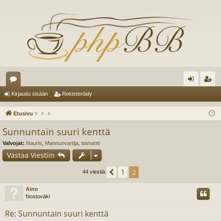
es
irj
ek
Kirjaudu sisään
Rekisteröidy
ku
au
ist
Etusivu
st
du
er
Sunnuntain suuri kenttä
el
si
öi
Valvojat:
Nauris
,
Mannunvartija
,
tiamanti
ua
sä
dy
Vastaa Viestiin
lu
än
1
Edellinen
2
44 viestiä
ee
Aino
Nostoväki
t
Re: Sunnuntain suuri kenttä