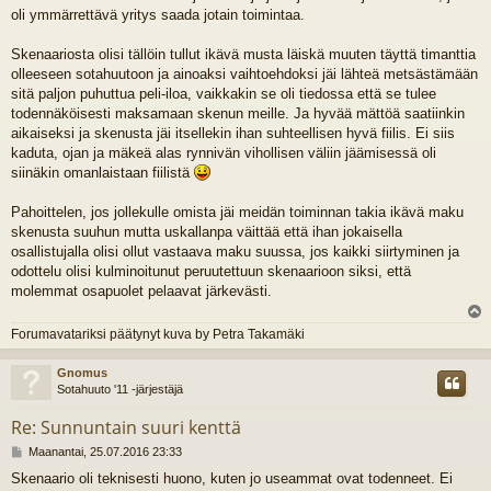
oli ymmärrettävä yritys saada jotain toimintaa.
Skenaariosta olisi tällöin tullut ikävä musta läiskä muuten täyttä timanttia
olleeseen sotahuutoon ja ainoaksi vaihtoehdoksi jäi lähteä metsästämään
sitä paljon puhuttua peli-iloa, vaikkakin se oli tiedossa että se tulee
todennäköisesti maksamaan skenun meille. Ja hyvää mättöä saatiinkin
aikaiseksi ja skenusta jäi itsellekin ihan suhteellisen hyvä fiilis. Ei siis
kaduta, ojan ja mäkeä alas rynnivän vihollisen väliin jäämisessä oli
siinäkin omanlaistaan fiilistä
Pahoittelen, jos jollekulle omista jäi meidän toiminnan takia ikävä maku
skenusta suuhun mutta uskallanpa väittää että ihan jokaisella
osallistujalla olisi ollut vastaava maku suussa, jos kaikki siirtyminen ja
odottelu olisi kulminoitunut peruutettuun skenaarioon siksi, että
molemmat osapuolet pelaavat järkevästi.
l
Forumavatariksi päätynyt kuva by Petra Takamäki
s
Gnomus
Sotahuuto '11 -järjestäjä
Re: Sunnuntain suuri kenttä
V
Maanantai, 25.07.2016 23:33
i
Skenaario oli teknisesti huono, kuten jo useammat ovat todenneet. Ei
e