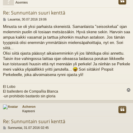
Asemies
Re: Sunnuntain suuri kenttä
V
Lauantai, 30.07.2016 19:06
i
Minusta se oli yksi parhaista skeneistä. Samanlaista "seisoskelua" ojan
e
molemmin puolin oli tosiaan metsässäkin. Hyvä skene sekin. Harvoin saa
s
t
ampua kaikki vasamat ja tarttua johonkin muuhun astaloon. Jos tämän
i
tyyppisiä olisi enemmän ymmärtäisin mielensäpahoittajia, nyt en. Sori
siitä...
Olisi siitä ojasta päässyt aikaisemminkin yli jos lähtölupa olisi annettu.
Taisin itse vahingossa laittaa ojan oikeassa laidassa porukan liikkeelle
kun toistuvasti huusin että nyt mennään yli perkele! Ja niinhän se Perkele
meni vaikka ylipäällikkö yritti jarrutella...
Sori siitäkin! Propsit
Perkeleelle, joka alivoimaisena rynni ojasta yli!
El Lobo
El ballestero de Compañia Blanca
l
-un prohibido bastardo sin gloria
s
Acheron
Kapteeni
Re: Sunnuntain suuri kenttä
V
Sunnuntai, 31.07.2016 02:45
i