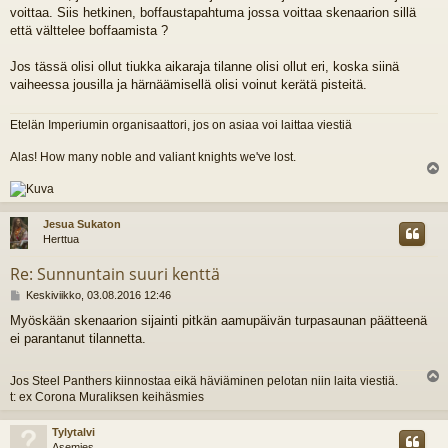
voittaa. Siis hetkinen, boffaustapahtuma jossa voittaa skenaarion sillä
että välttelee boffaamista ?
Jos tässä olisi ollut tiukka aikaraja tilanne olisi ollut eri, koska siinä
vaiheessa jousilla ja härnäämisellä olisi voinut kerätä pisteitä.
Etelän Imperiumin organisaattori, jos on asiaa voi laittaa viestiä
Alas! How many noble and valiant knights we've lost.
l
s
Jesua Sukaton
Herttua
Re: Sunnuntain suuri kenttä
V
Keskiviikko, 03.08.2016 12:46
i
Myöskään skenaarion sijainti pitkän aamupäivän turpasaunan päätteenä
e
ei parantanut tilannetta.
s
t
i
Jos Steel Panthers kiinnostaa eikä häviäminen pelotan niin laita viestiä.
l
t: ex Corona Muraliksen keihäsmies
s
Tylytalvi
Asemies