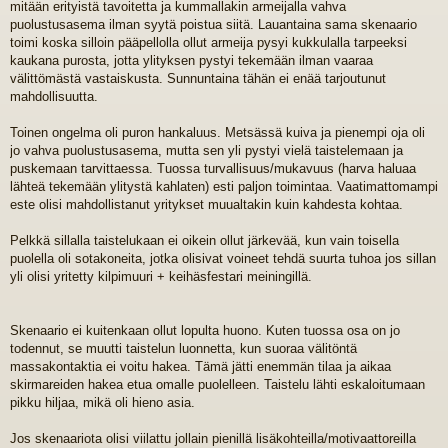
mitään erityistä tavoitetta ja kummallakin armeijalla vahva
s
t
puolustusasema ilman syytä poistua siitä. Lauantaina sama skenaario
i
toimi koska silloin pääpellolla ollut armeija pysyi kukkulalla tarpeeksi
kaukana purosta, jotta ylityksen pystyi tekemään ilman vaaraa
välittömästä vastaiskusta. Sunnuntaina tähän ei enää tarjoutunut
mahdollisuutta.
Toinen ongelma oli puron hankaluus. Metsässä kuiva ja pienempi oja oli
jo vahva puolustusasema, mutta sen yli pystyi vielä taistelemaan ja
puskemaan tarvittaessa. Tuossa turvallisuus/mukavuus (harva haluaa
lähteä tekemään ylitystä kahlaten) esti paljon toimintaa. Vaatimattomampi
este olisi mahdollistanut yritykset muualtakin kuin kahdesta kohtaa.
Pelkkä sillalla taistelukaan ei oikein ollut järkevää, kun vain toisella
puolella oli sotakoneita, jotka olisivat voineet tehdä suurta tuhoa jos sillan
yli olisi yritetty kilpimuuri + keihäsfestari meiningillä.
Skenaario ei kuitenkaan ollut lopulta huono. Kuten tuossa osa on jo
todennut, se muutti taistelun luonnetta, kun suoraa välitöntä
massakontaktia ei voitu hakea. Tämä jätti enemmän tilaa ja aikaa
skirmareiden hakea etua omalle puolelleen. Taistelu lähti eskaloitumaan
pikku hiljaa, mikä oli hieno asia.
Jos skenaariota olisi viilattu jollain pienillä lisäkohteilla/motivaattoreilla