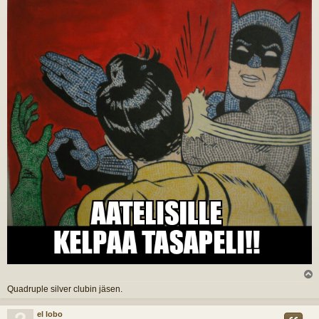
i
l
Quadruple silver clubin jäsen.
s
el lobo