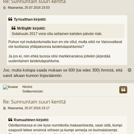
Re: Sunnuntain suuri kenttä
V
Maanantai, 25.07.2016 23:03
i
e
Tyrisalthan kirjoitti:
s
t
MrBigMr kirjoitti:
i
Sotahuuto 2017 voisi olla sellainen kahden päivän riski.
Puhun nyt mututuntumalta kun en ole ollut, mutta eikö ne Vainovalkeat
ole tuollaisia yhtäjaksoisia taistelutapahtumia?
Ja jos ei, niin ehkä tuossa olisi markkinarakoa jollekin järjestää
uudenlainen taistelutapahtuma.
Joo, mutta koitapa saada mukaan se 600 (tai edes 300) ihmistä, että
l
saisit aikaan kunnon linjaväännön.
s
Hörhö
Sotilasmestari
Re: Sunnuntain suuri kenttä
V
Maanantai, 25.07.2016 23:17
i
e
Rumaahinen kirjoitti:
s
Odottamisessa ei ole kyse nurmikolla makaamisesta, vaan siitä, kumpi
t
osapuoli tekee ensinnä virheen ja kumpi armeija on kurinalaisempi.
i