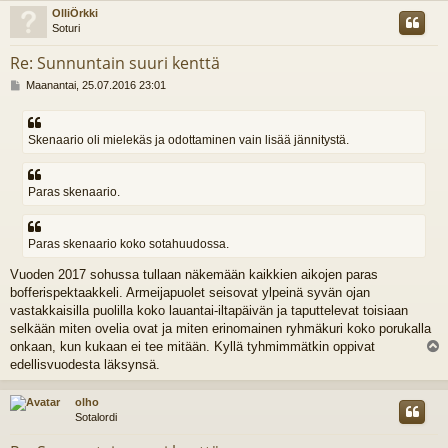
s
OlliÖrkki
Soturi
Re: Sunnuntain suuri kenttä
V
Maanantai, 25.07.2016 23:01
i
e
s
Skenaario oli mielekäs ja odottaminen vain lisää jännitystä.
t
i
Paras skenaario.
Paras skenaario koko sotahuudossa.
Vuoden 2017 sohussa tullaan näkemään kaikkien aikojen paras
bofferispektaakkeli. Armeijapuolet seisovat ylpeinä syvän ojan
vastakkaisilla puolilla koko lauantai-iltapäivän ja taputtelevat toisiaan
selkään miten ovelia ovat ja miten erinomainen ryhmäkuri koko porukalla
onkaan, kun kukaan ei tee mitään. Kyllä tyhmimmätkin oppivat
l
edellisvuodesta läksynsä.
s
olho
Sotalordi