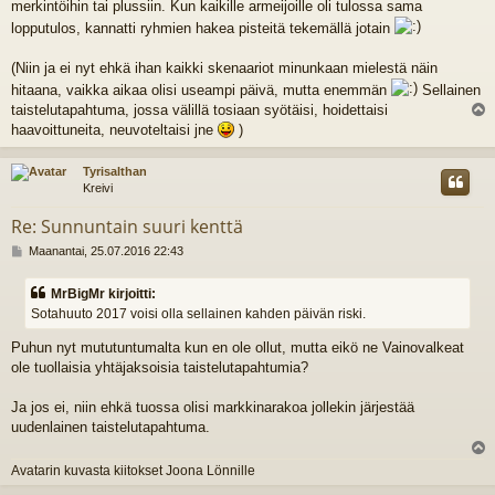
t
merkintöihin tai plussiin. Kun kaikille armeijoille oli tulossa sama
i
lopputulos, kannatti ryhmien hakea pisteitä tekemällä jotain
(Niin ja ei nyt ehkä ihan kaikki skenaariot minunkaan mielestä näin
hitaana, vaikka aikaa olisi useampi päivä, mutta enemmän
Sellainen
taistelutapahtuma, jossa välillä tosiaan syötäisi, hoidettaisi
l
haavoittuneita, neuvoteltaisi jne
)
s
Tyrisalthan
Kreivi
Re: Sunnuntain suuri kenttä
V
Maanantai, 25.07.2016 22:43
i
e
MrBigMr kirjoitti:
s
Sotahuuto 2017 voisi olla sellainen kahden päivän riski.
t
i
Puhun nyt mututuntumalta kun en ole ollut, mutta eikö ne Vainovalkeat
ole tuollaisia yhtäjaksoisia taistelutapahtumia?
Ja jos ei, niin ehkä tuossa olisi markkinarakoa jollekin järjestää
uudenlainen taistelutapahtuma.
l
Avatarin kuvasta kiitokset Joona Lönnille