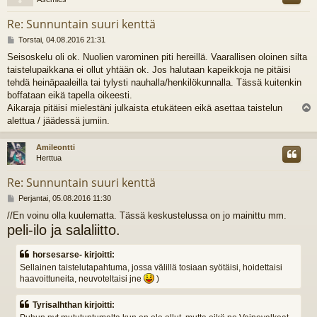
Re: Sunnuntain suuri kenttä
V
Torstai, 04.08.2016 21:31
i
Seisoskelu oli ok. Nuolien varominen piti hereillä. Vaarallisen oloinen silta
e
taistelupaikkana ei ollut yhtään ok. Jos halutaan kapeikkoja ne pitäisi
s
t
tehdä heinäpaaleilla tai tylysti nauhalla/henkilökunnalla. Tässä kuitenkin
i
boffataan eikä tapella oikeesti.
Aikaraja pitäisi mielestäni julkaista etukäteen eikä asettaa taistelun
l
alettua / jäädessä jumiin.
s
Amileontti
Herttua
Re: Sunnuntain suuri kenttä
V
Perjantai, 05.08.2016 11:30
i
//En voinu olla kuulematta. Tässä keskustelussa on jo mainittu mm.
e
peli-ilo ja salaliitto.
s
t
i
horsesarse- kirjoitti:
Sellainen taistelutapahtuma, jossa välillä tosiaan syötäisi, hoidettaisi
haavoittuneita, neuvoteltaisi jne
)
Tyrisalhthan kirjoitti: