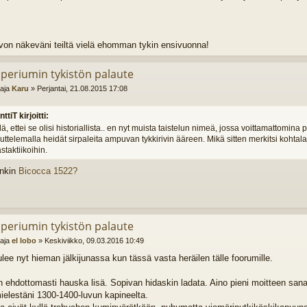
von näkeväni teiltä vielä ehomman tykin ensivuonna!
mperiumin tykistön palaute
ttaja
Karu
»
Perjantai, 21.08.2015 17:08
nttiT kirjoitti:
llä, ettei se olisi historiallista.. en nyt muista taistelun nimeä, jossa voittamattomina pi
ttelemalla heidät sirpaleita ampuvan tykkirivin ääreen. Mikä sitten merkitsi kohtal
astaktiikoihin.
nkin
Bicocca 1522?
mperiumin tykistön palaute
ttaja
el lobo
»
Keskiviikko, 09.03.2016 10:49
lee nyt hieman jälkijunassa kun tässä vasta heräilen tälle foorumille.
n ehdottomasti hauska lisä. Sopivan hidaskin ladata. Aino pieni moitteen sana
ielestäni 1300-1400-luvun kapineelta.