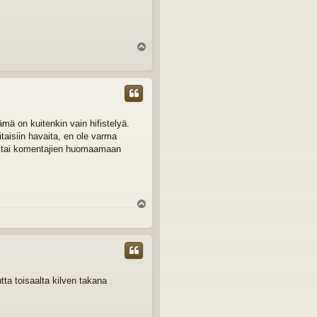
Y
l
ö
s
mä on kuitenkin vain hifistelyä.
taisiin havaita, en ole varma
äs tai komentajien huomaamaan
Y
l
ö
s
tta toisaalta kilven takana