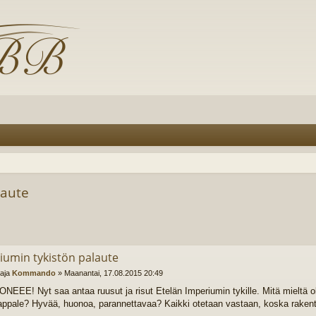
laute
iumin tykistön palaute
ttaja
Kommando
»
Maanantai, 17.08.2015 20:49
EEE! Nyt saa antaa ruusut ja risut Etelän Imperiumin tykille. Mitä mieltä o
ppale? Hyvää, huonoa, parannettavaa? Kaikki otetaan vastaan, koska rakent