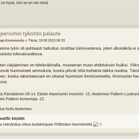
 on hyvä, niin se en ole minä
mperiumin tykistön palaute
ttaja
Kommando
»
Tiistai, 18.08.2015 06:33
onna tykin oli puhtaasti tarkoitus osoittaa toimivuutensa, joten ulkonäköä ei
uutosta tulevaisuudessa.
n värjääminen on tehtävälistalla, muutaman muun ehdotuksen lisäksi. Viikonl
 eivät huomoineet ammuksia, koska pitivät niitä keihäinä taikka nuolina. Tä
teen, koska rakentaessani en ottanut huomioon ihmisluonnetta. Ammusten hav
ksia.
Rämäläinen 09-14, Etelän Imperiumin Insinööri -15, Akatemian Patterin Luutnantti
in Patterin komentaja -22.
un hullu tiedemies
eatific kirjoitti:
a rekrytoitua oikea kultakimpale Pirttimäen treenileirillä