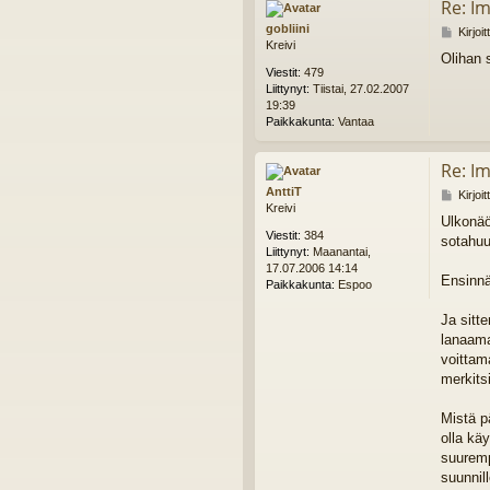
Re: I
gobliini
V
Kirjoi
Kreivi
i
Olihan 
e
Viestit:
479
s
Liittynyt:
Tiistai, 27.02.2007
t
19:39
i
Paikkakunta:
Vantaa
Re: I
AnttiT
V
Kirjoi
Kreivi
i
Ulkonäö
e
Viestit:
384
sotahuu
s
Liittynyt:
Maanantai,
t
17.07.2006 14:14
i
Ensinnäk
Paikkakunta:
Espoo
Ja sitte
lanaamaa
voittam
merkitsi
Mistä p
olla käy
suurempi
suunnil