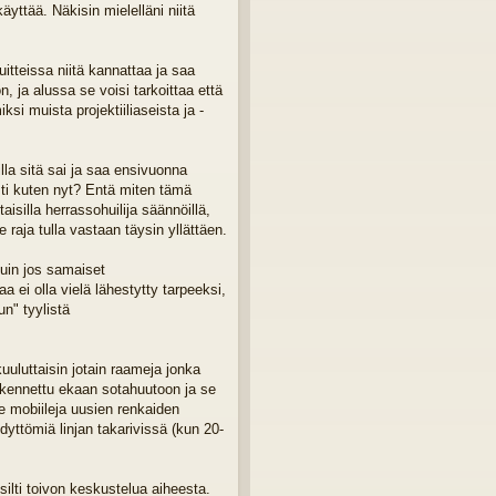
yttää. Näkisin mielelläni niitä
itteissa niitä kannattaa ja saa
 ja alussa se voisi tarkoittaa että
 muista projektiiliaseista ja -
lla sitä sai ja saa ensivuonna
ti kuten nyt? Entä miten tämä
silla herrassohuilija säännöillä,
 raja tulla vastaan täysin yllättäen.
kuin jos samaiset
aa ei olla vielä lähestytty tarpeeksi,
n" tyylistä
uuluttaisin jotain raameja jonka
akennettu ekaan sotahuutoon ja se
e mobiileja uusien renkaiden
ttömiä linjan takarivissä (kun 20-
silti toivon keskustelua aiheesta.