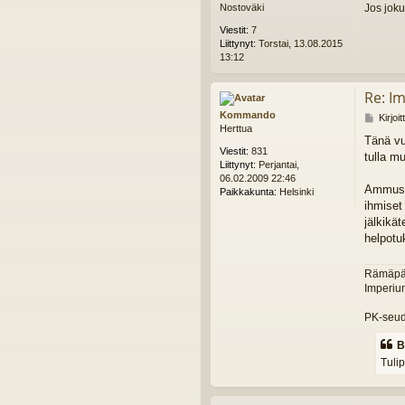
Jos joku
Nostoväki
Viestit:
7
Liittynyt:
Torstai, 13.08.2015
13:12
Re: I
Kommando
V
Kirjoi
Herttua
i
Tänä vu
e
Viestit:
831
tulla m
s
Liittynyt:
Perjantai,
t
06.02.2009 22:46
i
Ammuste
Paikkakunta:
Helsinki
ihmiset
jälkikä
helpotu
Rämäpää 
Imperium
PK-seud
B
Tulip