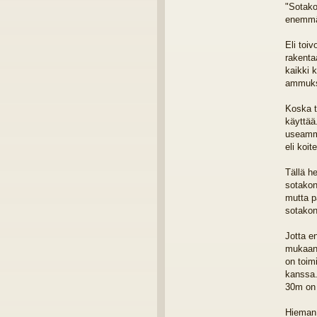
"Sotako
enemmän
Eli toi
rakenta
kaikki 
ammuks
Koska t
käyttää
useamma
eli koi
Tällä h
sotakone
mutta p
sotakon
Jotta e
mukaan 
on toim
kanssa.
30m on 
Hieman 