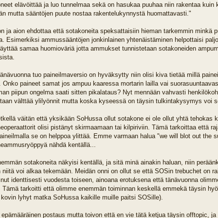
neet elävöittää ja luo tunnelmaa sekä on hasukaa puuhaa niin rakentaa kuin kä
 mutta sääntöjen puute nostaa rakentelukynnystä huomattavasti."
von ja aion ehdottaa että sotakoneita speksattaisiin hieman tarkemmin minkä pu
a. Esimerkiksi ammussääntöjen jonkinlainen yhtenäistäminen helpottaisi paljon,
käyttää samaa huomioväriä jotta ammukset tunnistetaan sotakoneiden ampumiksi
ista.
änävuonna tuo paineilmaversio on hyväksytty niin olisi kiva tietää millä painei
. Onko paineet samat jos ampuu kaaressa mortarin lailla vai suorasuuntaavas
n piipun ongelma saati sitten pikalataus? Nyt mennään vahvasti henkilökohtai
tetaan välttää ylilyönnit mutta koska kyseessä on täysin tulkintakysymys voi se
etkellä väitän että yksikään SoHussa ollut sotakone ei ole ollut yhtä tehokas 
operaattorit olisi pistänyt skirmaamaan tai kilpiriviin. Tämä tarkoittaa että raj
aineilmalla se on helppoa ylittää. Emme varmaan halua "we will blot out the su
eammusryöppyä nähdä kentällä...
nemmän sotakoneita näkyisi kentällä, ja sitä minä ainakin haluan, niin peräänk
niitä voi alkaa tekemään. Meidän onni on ollut se että SOSin trebuchet on r
inut identtisesti vuodesta toiseen, ainoana erotuksena että tänävuonna olimm
 Tämä tarkoitti että olimme enemmän toiminnan keskellä emmekä täysin hyödy
kovin lyhyt matka SoHussa kaikille muille paitsi SOSille).
epämääräinen postaus mutta toivon että en vie tätä ketjua täysin offtopic, ja 