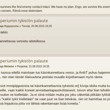
survives the first enemy contact intact. We have no plan. Ergo, we survive the enemy
 censeo, Rämä esse delendam.
mperiumin tykistön palaute
ttaja
Hyppyrotta
»
Torstai, 20.08.2015 23:25
ärkki.
annettavaa versiota odotellessa.
mperiumin tykistön palaute
ttaja
Melame
»
Perjantai, 21.08.2015 16:35
 tuossa edellä mainitaan tuo käsinkannettava versio, ja AnttiT puhuu laajem
 niin otan tämän tilaisuutena postata muualle kirjoittamaani myös tänne.
 visiot mnoipiippuisista tai käsinkannettavista tykeistä on] kivoja idoita mutta 
ille, vaan kaikki koneet arvioidaantapauskohtaisesti, toivon ettei liian tehokk
uuten ne kielletään. Ja ei siinä mitään mutta jos joku väkertää pitkään tykkiä 
ä "kaikki tykit kielletään" tai vaan juuri se liian tehokas, niin sit harmittaa se
iä linjauksia jotta voi lähteä rakentamaan lisää koneita."