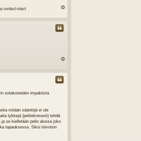
Y
 contact intact.
l
ö
s
Y
l
ö
s
min sotakoneiden impaktista
koska mitään sääntöjä ei ole
aita tykkejä (peliteknisesti) tehdä
ja se kielletään pelin alussa joko
 joka tapauksessa. Siksi toivoisin