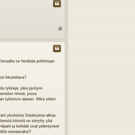
Y
l
ö
s
 Toisaalta se herättää pohtimaan
ti liikuteltava?
ita tykkejä, joka pystyisi
 taistelun nimeä, jossa
an tykkirivin ääreen. Mikä sitten
stäni yksitoista Sotahuutoa alkaa
reistä kilvistä on siirrytty yhä
hilparit ja keihäät ovat pidentyneet
 Mitä seuraavaksi?