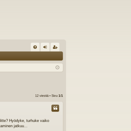
U
irj
ek
K
au
ist
K
du
er
si
öi
sä
dy
12 viestiä • Sivu
1
/
1
än
litte? Hyödyke, turhuke vaiko
aminen jatkuu...