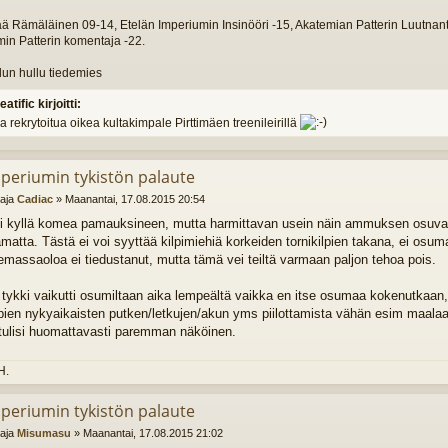
Rämäläinen 09-14, Etelän Imperiumin Insinööri -15, Akatemian Patterin Luutnantti
in Patterin komentaja -22.
un hullu tiedemies
eatific kirjoitti:
a rekrytoitua oikea kultakimpale Pirttimäen treenileirillä
mperiumin tykistön palaute
ttaja
Cadiac
»
Maanantai, 17.08.2015 20:54
li kyllä komea pamauksineen, mutta harmittavan usein näin ammuksen osuvan
atta. Tästä ei voi syyttää kilpimiehiä korkeiden tornikilpien takana, ei osuma
lemassaoloa ei tiedustanut, mutta tämä vei teiltä varmaan paljon tehoa pois.
tykki vaikutti osumiltaan aika lempeältä vaikka en itse osumaa kokenutkaan,
pien nykyaikaisten putken/letkujen/akun yms piilottamista vähän esim maalaam
 tulisi huomattavasti paremman näköinen.
H.
mperiumin tykistön palaute
ttaja
Misumasu
»
Maanantai, 17.08.2015 21:02