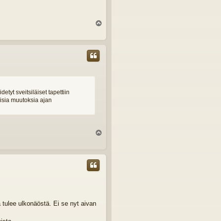
Y
l
ö
s
detyt sveitsiläiset tapettiin
aisia muutoksia ajan
Y
l
ö
s
 tulee ulkonäöstä. Ei se nyt aivan