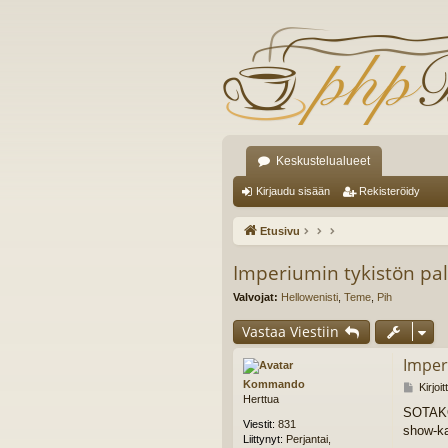
Keskustelualueet
Kirjaudu sisään
Rekisteröidy
Etusivu
Imperiumin tykistön pa
Valvojat:
Hellowenisti
,
Teme
,
Pih
Vastaa Viestiin
Imper
Kommando
V
Kirjoi
Herttua
i
SOTAKON
e
Viestit:
831
show-ka
s
Liittynyt:
Perjantai,
t