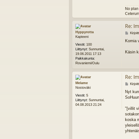
No plan 
Ceterum
Re: I
Hyppyrotta
V
Kirjoi
Kapteeni
i
Komia v
e
Viestit:
100
s
Liittynyt:
Sunnuntai,
t
Käsin k
19.06.2011 17:13
i
Paikkakunta:
Rovaniemi/Oulu
Re: I
Melame
V
Kirjoi
Nostoväki
i
Nyt kun
e
Viestit:
5
SoHuun,
s
Liittynyt:
Sunnuntai,
t
04.08.2013 21:24
i
"[villit
sotakone
koska m
yleisell
yhtenäis