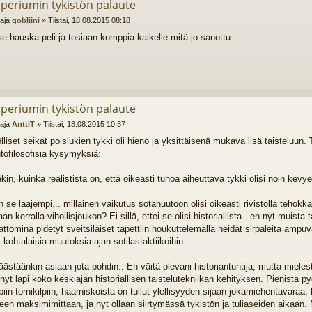
mperiumin tykistön palaute
ttaja
gobliini
»
Tiistai, 18.08.2015 08:18
se hauska peli ja tosiaan komppia kaikelle mitä jo sanottu.
mperiumin tykistön palaute
ttaja
AnttiT
»
Tiistai, 18.08.2015 10:37
lliset seikat poislukien tykki oli hieno ja yksittäisenä mukava lisä taisteluun.
tofilosofisia kysymyksiä:
in, kuinka realistista on, että oikeasti tuhoa aiheuttava tykki olisi noin kevyes
n se laajempi... millainen vaikutus sotahuutoon olisi oikeasti rivistöllä tehokka
n kerralla vihollisjoukon? Ei sillä, ettei se olisi historiallista.. en nyt muista
attomina pidetyt sveitsiläiset tapettiin houkuttelemalla heidät sirpaleita ampuv
 kohtalaisia muutoksia ajan sotilastaktiikoihin.
äästäänkin asiaan jota pohdin.. En väitä olevani historiantuntija, mutta miele
nyt läpi koko keskiajan historiallisen taistelutekniikan kehityksen. Pienistä pyö
in tornikilpiin, haarniskoista on tullut ylellisyyden sijaan jokamiehentavaraa, 
leen maksimimittaan, ja nyt ollaan siirtymässä tykistön ja tuliaseiden aikaan.