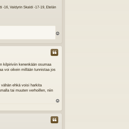
 -16, Valdyrin Skaldi -17-19, Etelän
Y
l
ö
s
 kilpiriviin kenenkään osumaa
a voi oikein millään tunnistaa jos
 vähän ehkä voisi harkita
alla tai muuten verhoillen, niin
Y
l
ö
s