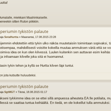
utta!
Jumalalle, miekkani Maahinkaiselle.
eneekin sitten Ruton piikkiin.
mperiumin tykistön palaute
ttaja
SotaHurtta
»
Maanantai, 17.08.2015 23:28
ijemmin ehdotettiin että tykin ulko näköa muutetaisiin toimintaan sopivaksi, tä
otisempaa, mahdollisesti voisitte kokeilla muutaa ammuksen väriä että se voi
toimiva idea on kun olen kilvessä. Luulen kuitenkin sen auttavan esim keih
a infoamaan kilvelle joka sitä ei huomannut.
tasin tykin tehon ja kyllä se Hurtta kilven läpi tuntui.
on jota kutsutte huluudeksi.
mperiumin tykistön palaute
ttaja
SgtMGT
»
Tiistai, 18.08.2015 01:17
äkseni tykkimme idea on se ettei sillä ampuessa aiheuteta EA:lle potilaita, mu
ellessä se saattaa tuntua keihäältä. En tiedä, en ole kokeillut tulla ammutuksi.