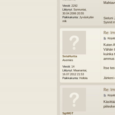
Mahtavu
e
Viestit:
2292
s
Liittynyt:
Sunnuntai,
t
30.04.2006 20:55
i
Paikkakunta:
Jyväskylän
Sieluni 
mlk
Synnit m
Re: I
V
Kirjoi
i
Kuten A
e
Vähän t
s
t
kuinka 
SotaHurtta
i
ammus j
Asemies
Viestit:
14
Itse tes
Liittynyt:
Maanantai,
16.07.2012 21:53
Järkeni 
Paikkakunta:
Hollola
Re: I
V
Kirjoi
i
Käsittä
e
piilesk
s
t
SgtMGT
i