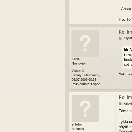
--Anssi
PS. Toi
Re: I
V
Kirjoi
i
e
A
s
Ei si
t
Karu
houku
i
Nostoväki
sotil
Viestit:
3
Varmaa
Liittynyt:
Maanantai,
06.07.2009 00:33
Paikkakunta:
Espoo
Re: I
V
Kirjoi
i
Tämä tu
e
s
t
Tykki o
el lobo
i
näytä m
Asemies