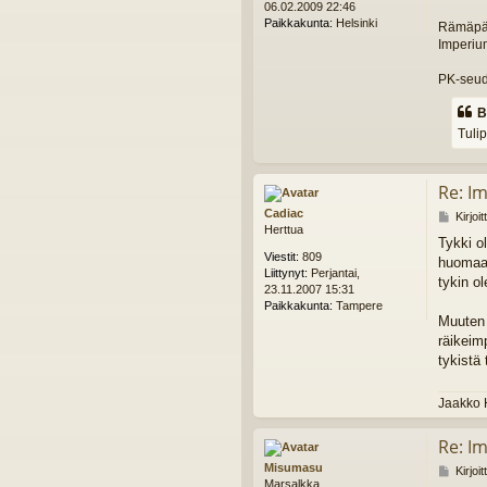
06.02.2009 22:46
i
Paikkakunta:
Helsinki
Rämäpää 
Imperium
PK-seud
B
Tulip
Re: I
Cadiac
V
Kirjoi
Herttua
i
Tykki o
e
Viestit:
809
huomaam
s
Liittynyt:
Perjantai,
t
tykin o
23.11.2007 15:31
i
Paikkakunta:
Tampere
Muuten 
räikeim
tykistä
Jaakko 
Re: I
Misumasu
V
Kirjoi
Marsalkka
i