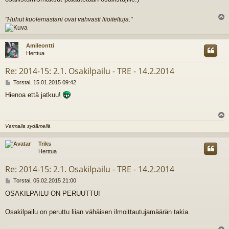
"Huhut kuolemastani ovat vahvasti liioiteltuja."
l
s
Amileontti
Herttua
Re: 2014-15: 2.1. Osakilpailu - TRE - 14.2.2014
V
Torstai, 15.01.2015 09:42
i
Hienoa että jatkuu!
e
s
t
i
l
Varmalla sydämellä
s
Triks
Herttua
Re: 2014-15: 2.1. Osakilpailu - TRE - 14.2.2014
V
Torstai, 05.02.2015 21:00
i
OSAKILPAILU ON PERUUTTU!
e
s
t
Osakilpailu on peruttu liian vähäisen ilmoittautujamäärän takia.
i