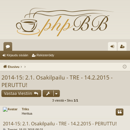
es
irj
ek
Kirjaudu sisään
Rekisteröidy
ku
au
ist
Etusivu
st
du
er
2014-15: 2.1. Osakilpailu - TRE - 14.2.2015 -
el
si
öi
PERUTTU!
ua
sä
dy
Vastaa Viestiin
lu
än
3 viestiä • Sivu
1
/
1
ee
Triks
Herttua
t
2014-15: 2.1. Osakilpailu - TRE - 14.2.2015 - PERUTTU!
V
Torstai, 15.01.2015 00:21