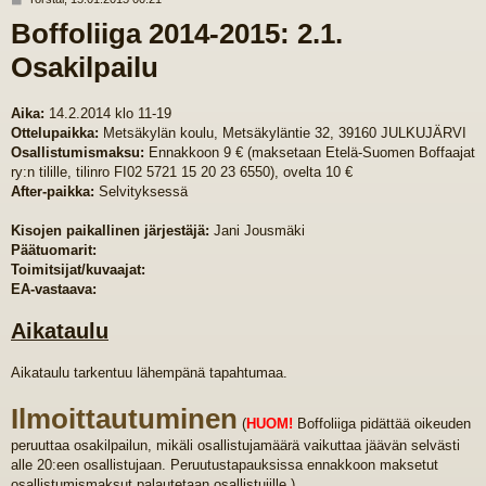
i
Boffoliiga 2014-2015: 2.1.
e
s
Osakilpailu
t
i
Aika:
14.2.2014 klo 11-19
Ottelupaikka:
Metsäkylän koulu, Metsäkyläntie 32, 39160 JULKUJÄRVI
Osallistumismaksu:
Ennakkoon 9 € (maksetaan Etelä-Suomen Boffaajat
ry:n tilille, tilinro FI02 5721 15 20 23 6550), ovelta 10 €
After-paikka:
Selvityksessä
Kisojen paikallinen järjestäjä:
Jani Jousmäki
Päätuomarit:
Toimitsijat/kuvaajat:
EA-vastaava:
Aikataulu
Aikataulu tarkentuu lähempänä tapahtumaa.
Ilmoittautuminen
(
HUOM!
Boffoliiga pidättää oikeuden
peruuttaa osakilpailun, mikäli osallistujamäärä vaikuttaa jäävän selvästi
alle 20:een osallistujaan. Peruutustapauksissa ennakkoon maksetut
osallistumismaksut palautetaan osallistujille.)