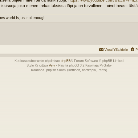
uksella ohjeen miten tehdä nokkisuoja.
https://www.youtube.com/watch?v=fE
okkisuoja joka menee tarkastuksissa läpi ja on turvallinen. Toivottavasti tästä
s world is just not enough.
Viesti Ylläpidolle
P
Keskustelufoorumin ohjelmisto
phpBB
® Forum Software © phpBB Limited
Style Kirjoittaja
Arty
- Päivitä phpBB 3.2 Kirjoittaja MrGaby
Käännös: phpBB Suomi (lurttinen, harritapio, Pettis)