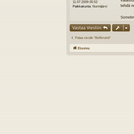
valaist
11.07.2009 05:52
i
tehdä n
Paikkakunta:
Nurmijärvi
Sometime
Vastaa Viestiin
Palaa sivulle “Bofferointi”
Etusivu