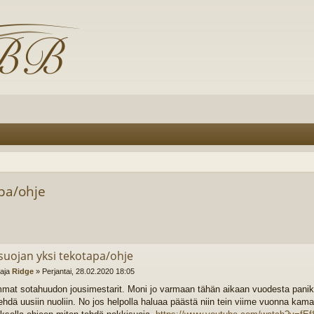
pa/ohje
suojan yksi tekotapa/ohje
ttaja
Ridge
»
Perjantai, 28.02.2020 18:05
mat sotahuudon jousimestarit. Moni jo varmaan tähän aikaan vuodesta panikoi 
 tehdä uusiin nuoliin. No jos helpolla haluaa päästä niin tein viime vuonna kama