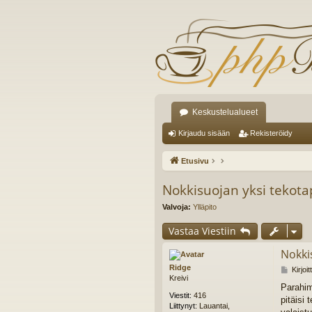
Keskustelualueet
Kirjaudu sisään
Rekisteröidy
Etusivu
Nokkisuojan yksi tekota
Valvoja:
Ylläpito
Vastaa Viestiin
Nokki
Ridge
V
Kirjoi
Kreivi
i
Parahim
e
Viestit:
416
pitäisi
s
Liittynyt:
Lauantai,
t