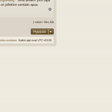
fStgW6usg
. Siinä ainakin yksi tapa
 on jollekkin sentään apua.
Y
l
ö
s
1 viesti • Sivu
1
/
1
Hyppää
oista evästeet
Kaikki ajat ovat
UTC+03:00