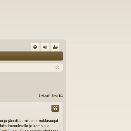
U
irj
ek
K
au
ist
K
du
er
si
öi
sä
dy
1 viesti • Sivu
1
/
1
än
ja jännittää millaiset nokkisuojat
lalla kuvauksella ja kamalalla