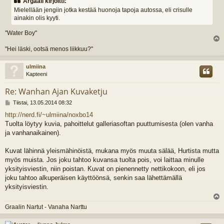
Argaali kirjoitti:
Mielellään jengiin jotka kestää huonoja tapoja autossa, eli crisulle
ainakin olis kyyti.
"Water Boy"
l
"Hei läski, ootsä menos liikkuu?"
s
ulmiina
Kapteeni
Re: Wanhan Ajan Kuvaketju
V
Tiistai, 13.05.2014 08:32
i
http://nerd.fi/~ulmiina/noxbo14
e
Tuolta löytyy kuvia, pahoittelut galleriasoftan puuttumisesta (olen vanha
s
t
ja vanhanaikainen).
i
Kuvat lähinnä yleismähinöistä, mukana myös muuta sälää, Hurtista mutta
myös muista. Jos joku tahtoo kuvansa tuolta pois, voi laittaa minulle
yksityisviestin, niin poistan. Kuvat on pienennetty nettikokoon, eli jos
joku tahtoo alkuperäisen käyttöönsä, senkin saa lähettämällä
yksityisviestin.
l
Graalin Nartut - Vanaha Narttu
s