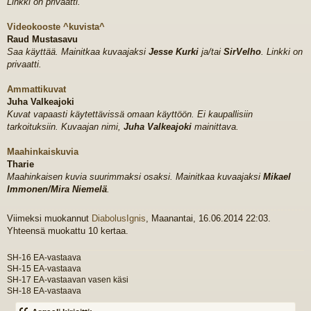
Linkki on privaatti.
Videokooste ^kuvista^
Raud Mustasavu
Saa käyttää. Mainitkaa kuvaajaksi
Jesse Kurki
ja/tai
SirVelho
. Linkki on
privaatti.
Ammattikuvat
Juha Valkeajoki
Kuvat vapaasti käytettävissä omaan käyttöön. Ei kaupallisiin
tarkoituksiin. Kuvaajan nimi,
Juha Valkeajoki
mainittava.
Maahinkaiskuvia
Tharie
Maahinkaisen kuvia suurimmaksi osaksi. Mainitkaa kuvaajaksi
Mikael
Immonen/Mira Niemelä
.
Viimeksi muokannut
DiabolusIgnis
, Maanantai, 16.06.2014 22:03.
Yhteensä muokattu 10 kertaa.
SH-16 EA-vastaava
SH-15 EA-vastaava
SH-17 EA-vastaavan vasen käsi
SH-18 EA-vastaava