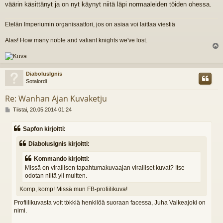
väärin käsittänyt ja on nyt käynyt niitä läpi normaaleiden töiden ohessa.
Etelän Imperiumin organisaattori, jos on asiaa voi laittaa viestiä
Alas! How many noble and valiant knights we've lost.
l
s
DiabolusIgnis
Sotalordi
Re: Wanhan Ajan Kuvaketju
V
Tiistai, 20.05.2014 01:24
i
e
Sapfon kirjoitti:
s
t
DiabolusIgnis kirjoitti:
i
Kommando kirjoitti:
Missä on virallisen tapahtumakuvaajan viralliset kuvat? Itse
odotan niitä yli muitten.
Komp, komp! Missä mun FB-profiilikuva!
Profiilikuvasta voit tökkiä henkilöä suoraan facessa, Juha Valkeajoki on
nimi.