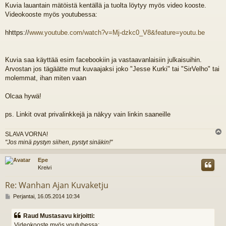
t
Kuvia lauantain mätöistä kentällä ja tuolta löytyy myös video kooste.
i
Videokooste myös youtubessa:
hhttps://
www.youtube.com/watch?v=Mj-dzkc0_V8&feature=youtu.be
Kuvia saa käyttää esim facebookiin ja vastaavanlaisiin julkaisuihin.
Arvostan jos tägäätte mut kuvaajaksi joko "Jesse Kurki" tai "SirVelho" tai
molemmat, ihan miten vaan
Olcaa hywä!
ps. Linkit ovat privalinkkejä ja näkyy vain linkin saaneille
SLAVA VORNA!
l
"Jos minä pystyn siihen, pystyt sinäkin!"
s
Epe
Kreivi
Re: Wanhan Ajan Kuvaketju
V
Perjantai, 16.05.2014 10:34
i
e
Raud Mustasavu kirjoitti:
s
Videokooste myös youtubessa: