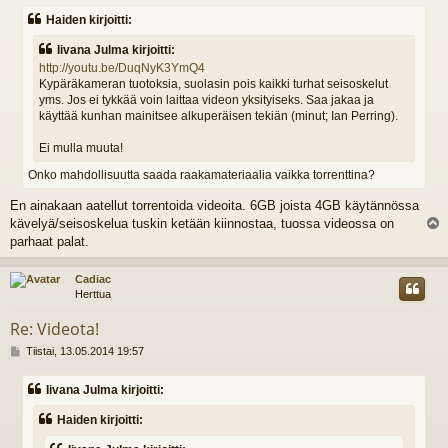
e
Haiden kirjoitti:
s
t
Iivana Julma kirjoitti:
i
http://youtu.be/DuqNyK3YmQ4
Kypäräkameran tuotoksia, suolasin pois kaikki turhat seisoskelut
yms. Jos ei tykkää voin laittaa videon yksityiseks. Saa jakaa ja
käyttää kunhan mainitsee alkuperäisen tekiän (minut; Ian Perring).
Ei mulla muuta!
Onko mahdollisuutta saada raakamateriaalia vaikka torrenttina?
En ainakaan aatellut torrentoida videoita. 6GB joista 4GB käytännössa
kävelyä/seisoskelua tuskin ketään kiinnostaa, tuossa videossa on
l
parhaat palat.
s
Cadiac
Herttua
Re: Videota!
V
Tiistai, 13.05.2014 19:57
i
e
Iivana Julma kirjoitti:
s
t
Haiden kirjoitti:
i