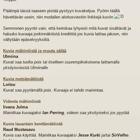
e
s
t
Päätinpä tässä taaseen pistää pystyyn kuvaketjua. Pyörin täällä
i
hävettävän usein, niin modailen aloitusviestiin linkkejä kuviin
Semmonen pyyntö vain, että kertokaa lyhyesti mitä kuvat sisältävät ja
haluuko kuvaaja jonkinnäköistä krediittiä jos kuvia laittaa jakoon, niin
vältytään epäselvyyksiltä.
Kuvia mähinöistä ja muuta sälää
Ulmiina
Kuvat saa tuolta pois tai itselleen suurempikokoisena laittamalla
yksityisviestiä Ulmiinalle
Kuvia metsämätöistä
Loitsu
Kuvat saa pyytämällä pois. Kuvaaja ei tahdo mainintaa.
Videota mähinöistä
Iivana Julma
Mainitkaa kuvaajaksi
Ian Perring
, videon saa yksityiseksi jos pyytää
Kuvia lauantain kenttämätöistä
Raud Mustasavu
Kuvia saa käyttää. Mainitkaa kuvaajaksi
Jesse Kurki
ja/tai
SirVelho
.