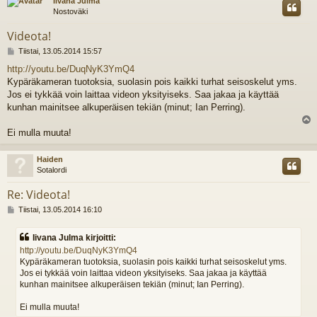
Iivana Julma
Nostoväki
Videota!
V
Tiistai, 13.05.2014 15:57
i
http://youtu.be/DuqNyK3YmQ4
e
Kypäräkameran tuotoksia, suolasin pois kaikki turhat seisoskelut yms.
s
t
Jos ei tykkää voin laittaa videon yksityiseks. Saa jakaa ja käyttää
i
kunhan mainitsee alkuperäisen tekiän (minut; Ian Perring).
l
Ei mulla muuta!
s
Haiden
Sotalordi
Re: Videota!
V
Tiistai, 13.05.2014 16:10
i
e
Iivana Julma kirjoitti:
s
http://youtu.be/DuqNyK3YmQ4
t
Kypäräkameran tuotoksia, suolasin pois kaikki turhat seisoskelut yms.
i
Jos ei tykkää voin laittaa videon yksityiseks. Saa jakaa ja käyttää
kunhan mainitsee alkuperäisen tekiän (minut; Ian Perring).
Ei mulla muuta!