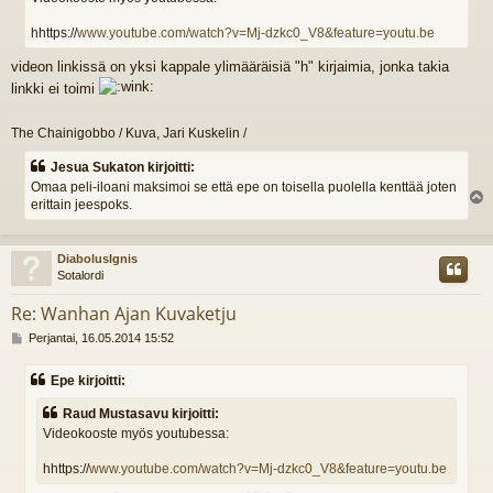
t
i
hhttps://
www.youtube.com/watch?v=Mj-dzkc0_V8&feature=youtu.be
videon linkissä on yksi kappale ylimääräisiä "h" kirjaimia, jonka takia
linkki ei toimi
The Chainigobbo / Kuva, Jari Kuskelin /
Jesua Sukaton kirjoitti:
Omaa peli-iloani maksimoi se että epe on toisella puolella kenttää joten
erittain jeespoks.
l
s
DiabolusIgnis
Sotalordi
Re: Wanhan Ajan Kuvaketju
V
Perjantai, 16.05.2014 15:52
i
e
Epe kirjoitti:
s
t
Raud Mustasavu kirjoitti:
i
Videokooste myös youtubessa:
hhttps://
www.youtube.com/watch?v=Mj-dzkc0_V8&feature=youtu.be