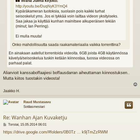
Iivana Julma kirjoitti:
http://youtu.be/DuqNyK3YmQ4
Kypäräkameran tuotoksia, suolasin pois kaikki turhat
seisoskelut yms. Jos ei tykkää voin laittaa videon yksityiseks.
Saa jakaa ja käyttää kunhan mainitsee alkuperäisen tekiän
(minut; Ian Perring).
Ei mulla muuta!
Onko mahdollisuutta saada raakamateriaalia vaikka torrenttina?
En ainakaan aatellut torrentoida videoita. 6GB joista 4GB käytännössa
kävelyä/seisoskelua tuskin ketään kiinnostaa, tuossa videossa on
parhaat palat.
Aliarvioit kanssaboffaajiesi boffausdarran aiheuttaman kiinnostuksen..
Mutta kiitos tuostakin videosta!
l
Jaakko H.
s
Raud Mustasavu
Sotilasmestari
Re: Wanhan Ajan Kuvaketju
V
Torstai, 15.05.2014 06:01
i
https://drive.google.com/#folders/0B0Tz ... k9jTmZzRWM
e
s