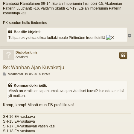
i
Rämäpää Rämäläinen 09-14, Etelän Imperiumin Insinööri -15, Akatemian
Patterin Luutnantti -16, Valdyrin Skaldi -17-19, Etelän Imperiumin Patterin
komentaja -22.
PK-seudun hullu tiedemies
Beatific kirjoitti:
Tulipa rekrytoitua oikea kultakimpale Pirttimäen treenileirillä
l
s
DiabolusIgnis
Sotalordi
Re: Wanhan Ajan Kuvaketju
V
Maanantai, 19.05.2014 19:59
i
e
Kommando kirjoitti:
s
Missä on virallisen tapahtumakuvaajan viralliset kuvat? Itse odotan niitä
t
yli muitten.
i
Komp, komp! Missä mun FB-profiilikuva!
SH-16 EA-vastaava
SH-15 EA-vastaava
SH-17 EA-vastaavan vasen käsi
SH-18 EA-vastaava