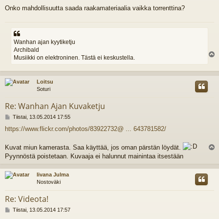
Onko mahdollisuutta saada raakamateriaalia vaikka torrenttina?
Wanhan ajan kyytiketju
Archibald
Musiikki on elektroninen. Tästä ei keskustella.
l
s
Loitsu
Soturi
Re: Wanhan Ajan Kuvaketju
V
Tiistai, 13.05.2014 17:55
i
https://www.flickr.com/photos/83922732@ ... 643781582/
e
s
t
Kuvat miun kamerasta. Saa käyttää, jos oman pärstän löydät.
i
l
Pyynnöstä poistetaan. Kuvaaja ei halunnut mainintaa itsestään
s
Iivana Julma
Nostoväki
Re: Videota!
V
Tiistai, 13.05.2014 17:57
i