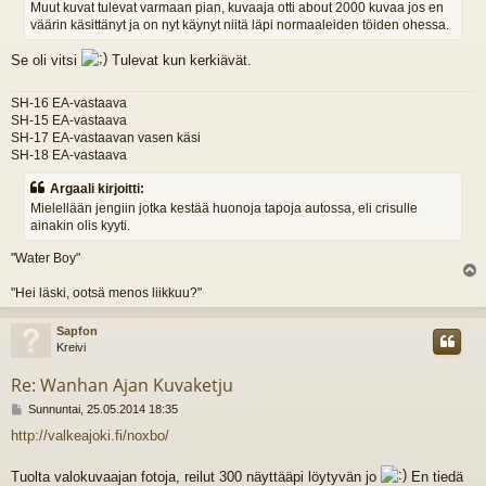
Muut kuvat tulevat varmaan pian, kuvaaja otti about 2000 kuvaa jos en
väärin käsittänyt ja on nyt käynyt niitä läpi normaaleiden töiden ohessa.
Se oli vitsi
Tulevat kun kerkiävät.
SH-16 EA-vastaava
SH-15 EA-vastaava
SH-17 EA-vastaavan vasen käsi
SH-18 EA-vastaava
Argaali kirjoitti:
Mielellään jengiin jotka kestää huonoja tapoja autossa, eli crisulle
ainakin olis kyyti.
"Water Boy"
l
"Hei läski, ootsä menos liikkuu?"
s
Sapfon
Kreivi
Re: Wanhan Ajan Kuvaketju
V
Sunnuntai, 25.05.2014 18:35
i
http://valkeajoki.fi/noxbo/
e
s
t
Tuolta valokuvaajan fotoja, reilut 300 näyttääpi löytyvän jo
En tiedä