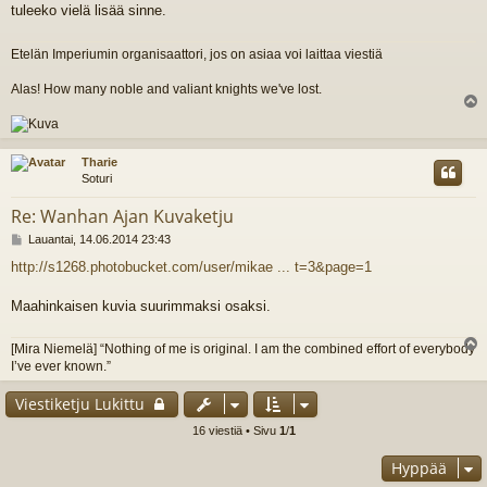
i
tuleeko vielä lisää sinne.
Etelän Imperiumin organisaattori, jos on asiaa voi laittaa viestiä
Alas! How many noble and valiant knights we've lost.
l
s
Tharie
Soturi
Re: Wanhan Ajan Kuvaketju
V
Lauantai, 14.06.2014 23:43
i
http://s1268.photobucket.com/user/mikae ... t=3&page=1
e
s
t
Maahinkaisen kuvia suurimmaksi osaksi.
i
[Mira Niemelä] “Nothing of me is original. I am the combined effort of everybody
l
I’ve ever known.”
s
Viestiketju Lukittu
16 viestiä • Sivu
1
/
1
Hyppää