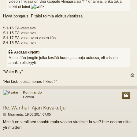
videon linkissä on yksi kappale ylimääräisiä "h" kirjaimia, jonka takia
linkki ei toimi
Hyvä bongaus. Pitäisi toimia aloitusviestissä.
SH-16 EA-vastaava
SH-15 EA-vastaava
SH-17 EA-vastaavan vasen käsi
SH-18 EA-vastaava
Argaali kirjoitti:
Mielellään jengiin jotka kestää huonoja tapoja autossa, eli crisulle
ainakin olis kyyti.
"Water Boy"
l
"Hei läski, ootsä menos liikkuu?"
s
Kommando
Herttua
Re: Wanhan Ajan Kuvaketju
V
Maanantai, 19.05.2014 07:05
i
Missä on virallisen tapahtumakuvaajan viralliset kuvat? Itse odotan niitä
e
yli muitten.
s
t