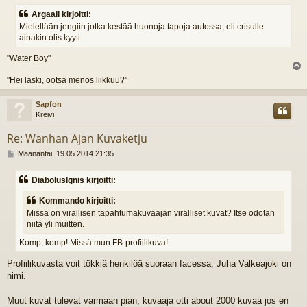
Argaali kirjoitti:
Mielellään jengiin jotka kestää huonoja tapoja autossa, eli crisulle
ainakin olis kyyti.
"Water Boy"
l
"Hei läski, ootsä menos liikkuu?"
s
Sapfon
Kreivi
Re: Wanhan Ajan Kuvaketju
V
Maanantai, 19.05.2014 21:35
i
e
DiabolusIgnis kirjoitti:
s
t
Kommando kirjoitti:
i
Missä on virallisen tapahtumakuvaajan viralliset kuvat? Itse odotan
niitä yli muitten.
Komp, komp! Missä mun FB-profiilikuva!
Profiilikuvasta voit tökkiä henkilöä suoraan facessa, Juha Valkeajoki on
nimi.
Muut kuvat tulevat varmaan pian, kuvaaja otti about 2000 kuvaa jos en