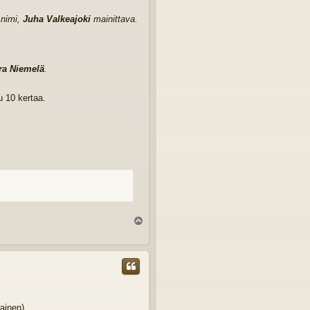
 nimi,
Juha Valkeajoki
mainittava.
ra Niemelä
.
 10 kertaa.
Y
l
ö
s
ainen).