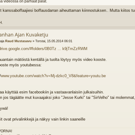
sa videossa on parhaat palat.
oit kanssaboffaajiesi boffausdarran aiheuttaman kiinnostuksen.. Mutta kiitos t
H.
anhan Ajan Kuvaketju
ttaja
Raud Mustasavu
»
Torstai, 15.05.2014 06:01
/drive.google.com/#folders/0B0Tz ... k9jTmZzRWM
auantain mätöistä kentällä ja tuolta löytyy myös video kooste.
ooste myös youtubessa:
/
www.youtube.com/watch?v=Mj-dzkc0_V8&feature=youtu.be
aa käyttää esim facebookiin ja vastaavanlaisiin julkaisuihin.
n jos tägäätte mut kuvaajaksi joko "Jesse Kurki" tai "SirVelho" tai molemmat
hywä!
it ovat privalinkkejä ja näkyy vain linkin saaneille
VORNA!