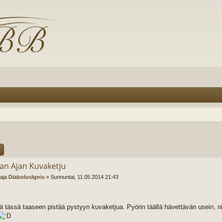
u
n Ajan Kuvaketju
ttaja
DiabolusIgnis
»
Sunnuntai, 11.05.2014 21:43
ä tässä taaseen pistää pystyyn kuvaketjua. Pyörin täällä hävettävän usein, nii