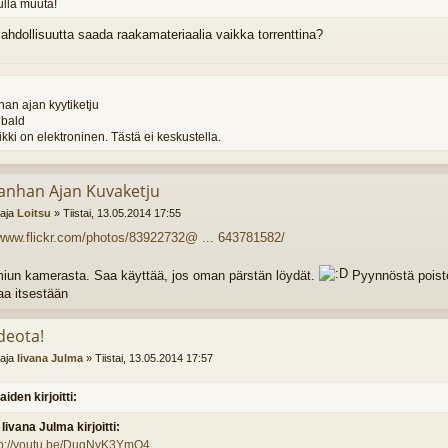
ulla muuta!
hdollisuutta saada raakamateriaalia vaikka torrenttina?
an ajan kyytiketju
ibald
kki on elektroninen. Tästä ei keskustella.
anhan Ajan Kuvaketju
ttaja
Loitsu
»
Tiistai, 13.05.2014 17:55
/www.flickr.com/photos/83922732@ ... 643781582/
iun kamerasta. Saa käyttää, jos oman pärstän löydät.
Pyynnöstä poiste
aa itsestään
deota!
ttaja
Iivana Julma
»
Tiistai, 13.05.2014 17:57
aiden kirjoitti:
Iivana Julma kirjoitti:
tp://youtu.be/DuqNyK3YmQ4