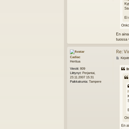
Kyp
Sa
Ei
Onko
En aina
tuossa 
Re: Vi
Cadiac
V
Kirjoi
Herttua
i
e
Viestit:
809
I
s
Liittynyt:
Perjantai,
t
23.11.2007 15:31
i
Paikkakunta:
Tampere
On
En a