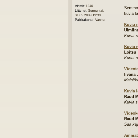
Viestit:
1240
Semmone
Liittynyt:
Sunnuntai,
kuvia la
31.05.2009 19:39
Paikkakunta:
Vantaa
Kuvia 
Ulmiin
Kuvat s
Kuvia 
Loitsu
Kuvat s
Videot
Iivana
Mainitk
Kuvia l
Raud M
Kuvia s
Videok
Raud M
Saa käy
Ammatt