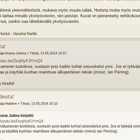
ähinnä yleismähinöistä, mukana myös muuta sälää, Hurtista mutta myös muist
i laittaa minulle yksityisviestin, niin poistan. Kuvat on pienennetty nettikokoo
nsä, senkin saa lähettämällä yksityisviestin.
Nartut - Vanaha Narttu
ta!
ttaja
Iivana Julma
»
Tiistai, 13.05.2014 15:57
/youtu.be/DuqNyK3YmQ4
ameran tuotoksia, suolasin pois kaikki turhat seisoskelut yms. Jos ei tykkää 
aa ja käyttää kunhan mainitsee alkuperäisen tekiän (minut; Ian Perring).
a muuta!
deota!
ttaja
Haiden
»
Tiistai, 13.05.2014 16:10
ivana Julma kirjoitti:
://youtu.be/DuqNyK3YmQ4
äkameran tuotoksia, suolasin pois kaikki turhat seisoskelut yms. Jos ei tykkää voin
 ja käyttää kunhan mainitsee alkuperäisen tekiän (minut; Ian Perring).