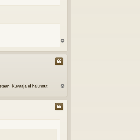
Y
l
ö
s
taan. Kuvaaja ei halunnut
Y
l
ö
s