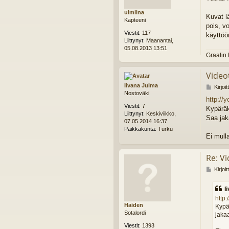
t
ulmiina
i
Kuvat l
Kapteeni
pois, vo
Viestit:
117
käyttöö
Liittynyt:
Maanantai,
05.08.2013 13:51
Graalin 
Video
Iivana Julma
V
Kirjoi
Nostoväki
i
http:/
e
Viestit:
7
Kypäräk
s
Liittynyt:
Keskiviikko,
t
Saa jak
07.05.2014 16:37
i
Paikkakunta:
Turku
Ei mull
Re: Vi
V
Kirjoi
i
e
I
s
http
t
Haiden
Kypär
i
Sotalordi
jakaa
Viestit:
1393