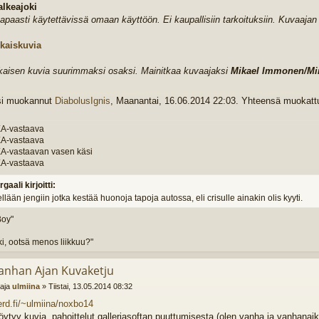
alkeajoki
apaasti käytettävissä omaan käyttöön. Ei kaupallisiin tarkoituksiin. Kuvaajan
kaiskuvia
aisen kuvia suurimmaksi osaksi. Mainitkaa kuvaajaksi
Mikael Immonen/Mi
si muokannut
DiabolusIgnis
, Maanantai, 16.06.2014 22:03. Yhteensä muokattu
A-vastaava
A-vastaava
A-vastaavan vasen käsi
A-vastaava
rgaali kirjoitti:
llään jengiin jotka kestää huonoja tapoja autossa, eli crisulle ainakin olis kyyti.
Boy"
ki, ootsä menos liikkuu?"
anhan Ajan Kuvaketju
ttaja
ulmiina
»
Tiistai, 13.05.2014 08:32
nerd.fi/~ulmiina/noxbo14
löytyy kuvia, pahoittelut galleriasoftan puuttumisesta (olen vanha ja vanhanaik