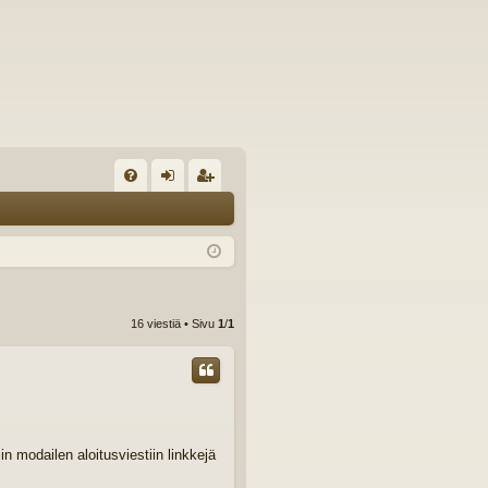
U
irj
ek
K
au
ist
K
du
er
si
öi
16 viestiä • Sivu
1
/
1
sä
dy
än
n modailen aloitusviestiin linkkejä