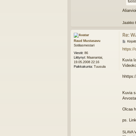
tuos
Aliarvi
Jaakko 
Re: W
Raud Mustasavu
V
Kirjoi
Sotilasmestari
i
https:/
e
Viestit:
86
s
Liittynyt:
Maanantai,
t
Kuvia l
19.05.2008 22:16
i
Videok
Paikkakunta:
Tuusula
hhttps:/
Kuvia s
Arvosta
Olcaa 
ps. Link
SLAVA 