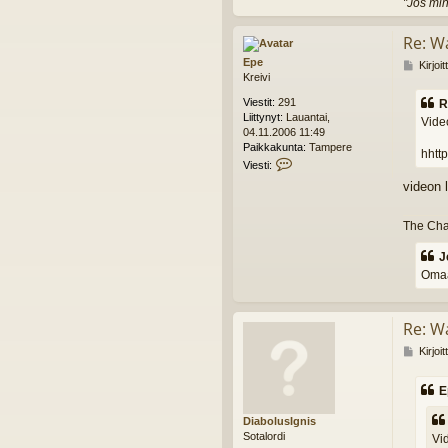
"Jos min
Re: W
Epe
V
Kirjoi
Kreivi
i
e
Viestit:
291
R
s
Liittynyt:
Lauantai,
Vide
t
04.11.2006 11:49
i
Paikkakunta:
Tampere
hhttp
V
Viesti:
i
videon l
e
s
t
The Chai
i
E
J
p
Omaa 
e
Re: W
V
Kirjoi
i
e
E
s
t
DiabolusIgnis
i
Sotalordi
Vi