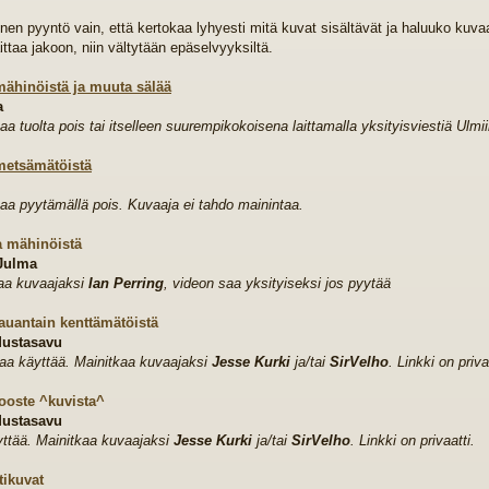
n pyyntö vain, että kertokaa lyhyesti mitä kuvat sisältävät ja haluuko kuvaaj
ittaa jakoon, niin vältytään epäselvyyksiltä.
mähinöistä ja muuta sälää
a
aa tuolta pois tai itselleen suurempikokoisena laittamalla yksityisviestiä Ulmii
metsämätöistä
aa pyytämällä pois. Kuvaaja ei tahdo mainintaa.
a mähinöistä
 Julma
aa kuvaajaksi
Ian Perring
, videon saa yksityiseksi jos pyytää
auantain kenttämätöistä
ustasavu
aa käyttää. Mainitkaa kuvaajaksi
Jesse Kurki
ja/tai
SirVelho
. Linkki on priva
ooste ^kuvista^
ustasavu
ttää. Mainitkaa kuvaajaksi
Jesse Kurki
ja/tai
SirVelho
. Linkki on privaatti.
ikuvat