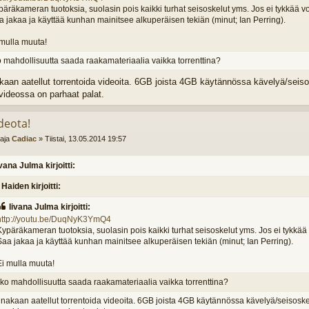
äräkameran tuotoksia, suolasin pois kaikki turhat seisoskelut yms. Jos ei tykkää voi
a jakaa ja käyttää kunhan mainitsee alkuperäisen tekiän (minut; Ian Perring).
 mulla muuta!
 mahdollisuutta saada raakamateriaalia vaikka torrenttina?
kaan aatellut torrentoida videoita. 6GB joista 4GB käytännössa kävelyä/seiso
videossa on parhaat palat.
deota!
ttaja
Cadiac
»
Tiistai, 13.05.2014 19:57
ivana Julma kirjoitti:
Haiden kirjoitti:
Iivana Julma kirjoitti:
http://youtu.be/DuqNyK3YmQ4
Kypäräkameran tuotoksia, suolasin pois kaikki turhat seisoskelut yms. Jos ei tykkää v
Saa jakaa ja käyttää kunhan mainitsee alkuperäisen tekiän (minut; Ian Perring).
Ei mulla muuta!
ko mahdollisuutta saada raakamateriaalia vaikka torrenttina?
inakaan aatellut torrentoida videoita. 6GB joista 4GB käytännössa kävelyä/seisoske