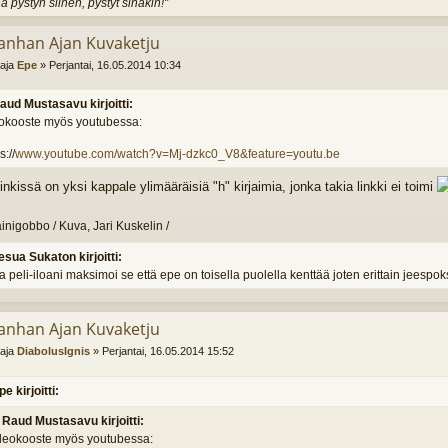
ä pystyn siihen, pystyt sinäkin!"
anhan Ajan Kuvaketju
ttaja
Epe
»
Perjantai, 16.05.2014 10:34
aud Mustasavu kirjoitti:
okooste myös youtubessa:
s://
www.youtube.com/watch?v=Mj-dzkc0_V8&feature=youtu.be
inkissä on yksi kappale ylimääräisiä "h" kirjaimia, jonka takia linkki ei toimi
nigobbo / Kuva, Jari Kuskelin /
esua Sukaton kirjoitti:
peli-iloani maksimoi se että epe on toisella puolella kenttää joten erittain jeespok
anhan Ajan Kuvaketju
ttaja
DiabolusIgnis
»
Perjantai, 16.05.2014 15:52
pe kirjoitti:
Raud Mustasavu kirjoitti:
deokooste myös youtubessa: