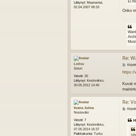
Ei m
Liittynyt:
Maanantai,
02.04.2007 08:33
Onko ma
Wanh
Arch
Musii
Re: W
Loitsu
V
Kirjoi
Soturi
i
https:/
e
Viestit:
30
s
Liittynyt:
Keskiviikko,
t
Kuvat m
30.05.2012 14:40
i
mainint
Re: Vi
Iivana Julma
V
Kirjoi
Nostoväki
i
e
Viestit:
7
H
s
Liittynyt:
Keskiviikko,
t
07.05.2014 16:37
i
Paikkakunta:
Turku
ht