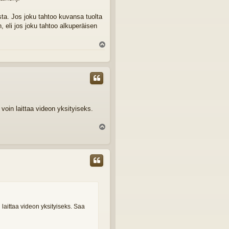
a. Jos joku tahtoo kuvansa tuolta
n, eli jos joku tahtoo alkuperäisen
Y
l
ö
s
voin laittaa videon yksityiseks.
Y
l
ö
s
 laittaa videon yksityiseks. Saa