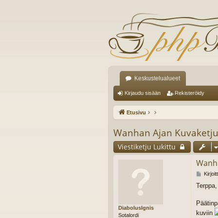
Keskustelualueet
Kirjaudu sisään
Rekisteröidy
Etusivu
Wanhan Ajan Kuvaketj
Viestiketju Lukittu
Wanha
V
Kirjoi
i
Terppa,
e
s
t
Päätinp
DiabolusIgnis
i
kuviin
Sotalordi