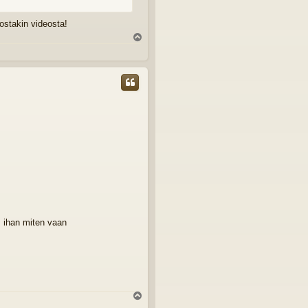
uostakin videosta!
Y
l
ö
s
, ihan miten vaan
Y
l