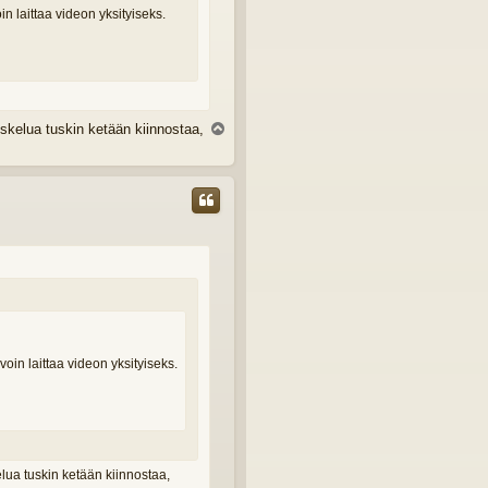
n laittaa videon yksityiseks.
skelua tuskin ketään kiinnostaa,
Y
l
ö
s
oin laittaa videon yksityiseks.
lua tuskin ketään kiinnostaa,