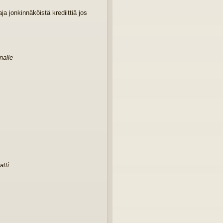
a jonkinnäköistä krediittiä jos
nalle
atti.