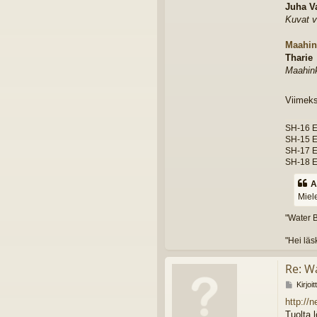
Juha V
Kuvat v
Maahin
Tharie
Maahink
Viimek
SH-16 E
SH-15 E
SH-17 E
SH-18 E
A
Miele
"Water 
"Hei läs
Re: W
V
Kirjoi
i
http://
e
Tuolta 
s