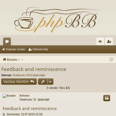
es
irj
ek
Kirjaudu sisään
Rekisteröidy
ku
au
ist
Etusivu
st
du
er
Feedback and reminiscence
el
si
öi
Valvoja:
Sotahuuto 2013 järjestäjät
ua
sä
dy
Vastaa Viestiin
3 viestiä • Sivu
1
/
1
lu
än
Athene
ee
Sotahuuto '11 -järjestäjä
t
Feedback and reminiscence
V
Sunnuntai, 13.07.2014 21:52