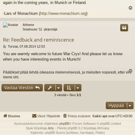
again in the coming years, in Munich or Finland.
l
-Lars of Monachium (
http://www.monachium.org
)
s
Athene
Sotahuuto '11 -järjestäjä
Re: Feedback and reminiscence
V
Torstai, 07.08.2014 12:53
i
You are warmly welcome to future War Crys! And please let us know
e
when you have interesting events in Munich!
s
t
i
Päätökset pitää tehdä oikeassa mielenvireessä, ja mieluiten nopeasti, ettei vire
l
mene ohi.
s
Vastaa Viestiin
3 viestiä • Sivu
1
/
1
Hyppää
Etusivu
Viesti Ylläpidolle
Poista evästeet
Kaikki ajat ovat
UTC+03:00
Keskustelufoorumin ohjelmisto
phpBB
® Forum Software © phpBB Limited
Style Kirjoittaja
Arty
- Päivitä phpBB 3.2 Kirjoittaja MrGaby
Käännös: phpBB Suomi (lurttinen, harritapio, Pettis)