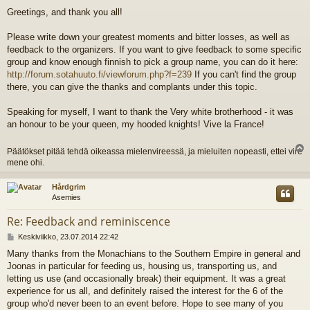
i
Greetings, and thank you all!
e
s
t
Please write down your greatest moments and bitter losses, as well as
i
feedback to the organizers. If you want to give feedback to some specific
group and know enough finnish to pick a group name, you can do it here:
http://forum.sotahuuto.fi/viewforum.php?f=239
If you can't find the group
there, you can give the thanks and complants under this topic.
Speaking for myself, I want to thank the Very white brotherhood - it was
an honour to be your queen, my hooded knights! Vive la France!
Päätökset pitää tehdä oikeassa mielenvireessä, ja mieluiten nopeasti, ettei vire
l
mene ohi.
s
Hårdgrim
Asemies
Re: Feedback and reminiscence
V
Keskiviikko, 23.07.2014 22:42
i
Many thanks from the Monachians to the Southern Empire in general and
e
Joonas in particular for feeding us, housing us, transporting us, and
s
t
letting us use (and occasionally break) their equipment. It was a great
i
experience for us all, and definitely raised the interest for the 6 of the
group who'd never been to an event before. Hope to see many of you