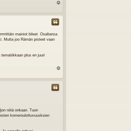
Y
l
ö
s
rrittäin mainiot bileet. Osaltansa
ti. Mutta joo Rämän pisteet vaan
a tematiikkaan plus en juuri
Y
l
ö
s
ljon niitä onkaan. Tuon
hmisten komeroulottuvuusksien