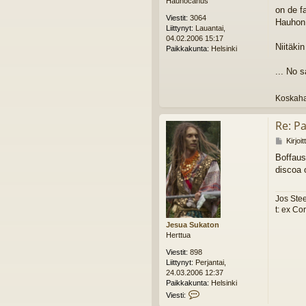
Hauhocanus
i
on de fa
e
Viestit:
3064
Hauhon n
s
Liittynyt:
Lauantai,
t
04.02.2006 15:17
i
Niitäkin
Paikkakunta:
Helsinki
... No 
Koskaha
Re: Pa
V
Kirjoi
i
Boffaust
e
discoa 
s
t
i
Jos Stee
t: ex C
Jesua Sukaton
Herttua
Viestit:
898
Liittynyt:
Perjantai,
24.03.2006 12:37
Paikkakunta:
Helsinki
V
Viesti:
i