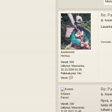
Miel
Re: Pa
V
Kirjoi
i
Lauantai
e
s
t
i
Varmalla 
Amileontti
Herttua
Viestit:
566
Liittynyt:
Maanantai,
16.10.2006 01:36
Paikkakunta:
Hki.
V
Viesti:
i
e
Re: Pa
s
t
GSawo
V
Kirjoi
i
Paroni
i
A
Hyvä, e
e
m
Viestit:
190
taida o
s
i
Liittynyt:
Maanantai,
t
tullaan 
l
11.07.2011 21:48