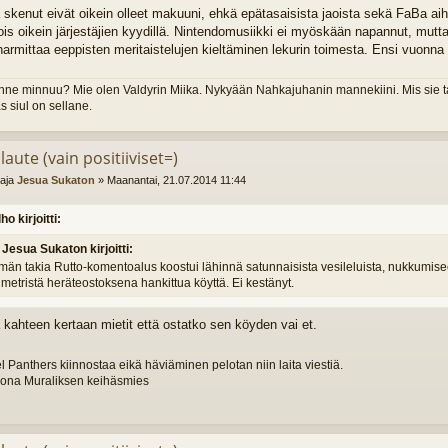
a skenut eivät oikein olleet makuuni, ehkä epätasaisista jaoista sekä FaBa aih
ois oikein järjestäjien kyydillä. Nintendomusiikki ei myöskään napannut, mutt
harmittaa eeppisten meritaistelujen kieltäminen lekurin toimesta. Ensi vuonn
unne minnuu? Mie olen Valdyrin Miika. Nykyään Nahkajuhanin mannekiini. Mis sie t
s siul on sellane.
laute (vain positiiviset=)
ttaja
Jesua Sukaton
»
Maanantai, 21.07.2014 11:44
lho kirjoitti:
Jesua Sukaton kirjoitti:
män takia Rutto-komentoalus koostui lähinnä satunnaisista vesileluista, nukkumisee
 metristä heräteostoksena hankittua köyttä. Ei kestänyt.
ä kahteen kertaan mietit että ostatko sen köyden vai et.
l Panthers kiinnostaa eikä häviäminen pelotan niin laita viestiä.
orona Muraliksen keihäsmies