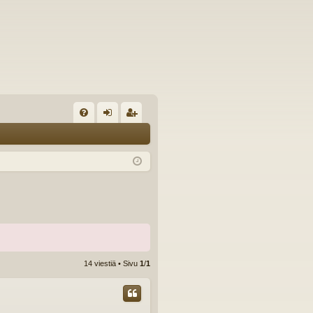
U
irj
ek
K
au
ist
K
du
er
si
öi
sä
dy
än
14 viestiä • Sivu
1
/
1