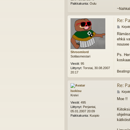
i
e
Paikkakunta:
Oulu
o
~Nahka
n
t
Re: Pa
t
i
V
Kirjoi
i
Rämässä
e
ehkä va
s
t
nousee 
i
Shroomlord
Ps. Henk
Sotilasmestari
koskaan
Viestit:
95
Liittynyt:
Torstai, 30.08.2007
Beatings
20:17
Re: Pa
Isokisu
V
Kirjoi
Kreivi
i
Moe !!
e
Viestit:
495
s
Liittynyt:
Perjantai,
t
Kiitoks
05.01.2007 20:09
i
ohjelma
Paikkakunta:
Kuopio
kätköist