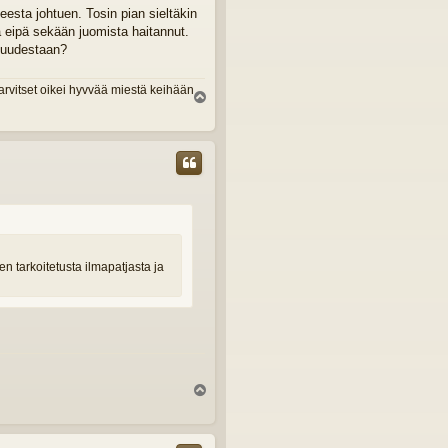
eesta johtuen. Tosin pian sieltäkin
a eipä sekään juomista haitannut.
a uudestaan?
arvitset oikei hyvvää miestä keihään
Y
l
ö
s
n tarkoitetusta ilmapatjasta ja
Y
l
ö
s