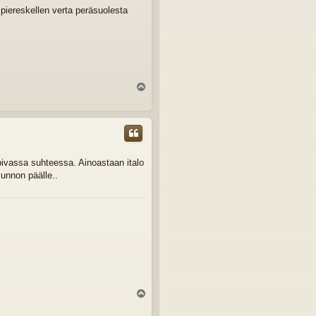
a piereskellen verta peräsuolesta
Y
l
ö
s
sopivassa suhteessa. Ainoastaan italo
kunnon päälle..
Y
l
ö