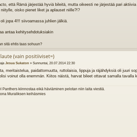
cto, että Rämä järjestää hyviä bileitä, mutta oikeesti ne järjestää pari aktiivi
iitylle, oisko pienet liket ja aplauset niille?!?
 oli jopa 4!!! siivoamassa juhlien jälkiä.
saa antaa kehitysehdotuksiakin
n sitä ehtis taas sohuun?
laute (vain positiiviset=)
ttaja
Jesua Sukaton
»
Sunnuntai, 20.07.2014 22:30
a, meritaistelua, paidattomuutta, ruttolaisia, lippuja ja räjähdyksiä oli juuri 
olisi voinut olla enemmän. Kiitos näistä, harvat bileet ottavat samalla tavalla 
l Panthers kiinnostaa eikä häviäminen pelotan niin laita viestiä.
orona Muraliksen keihäsmies