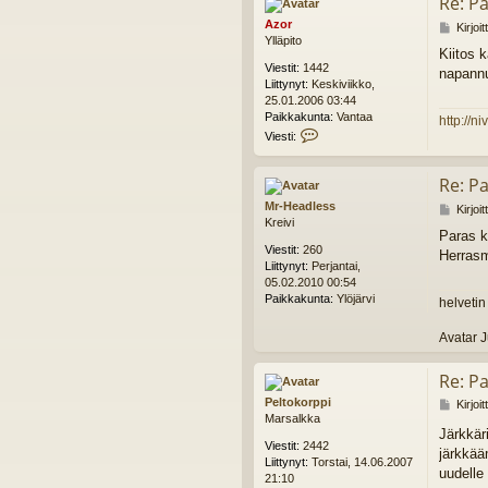
Re: Pa
t
Azor
V
Kirjoi
i
Ylläpito
i
J
Kiitos k
e
e
Viestit:
1442
napannu
s
s
Liittynyt:
Keskiviikko,
t
u
25.01.2006 03:44
i
a
Paikkakunta:
Vantaa
http://ni
S
V
Viesti:
u
i
k
e
a
Re: Pa
s
t
t
Mr-Headless
V
Kirjoi
o
i
Kreivi
i
n
A
Paras k
e
z
Viestit:
260
Herrasm
s
o
Liittynyt:
Perjantai,
t
r
05.02.2010 00:54
i
Paikkakunta:
Ylöjärvi
helvetin
Avatar 
Re: Pa
Peltokorppi
V
Kirjoi
Marsalkka
i
Järkkär
e
Viestit:
2442
järkkää
s
Liittynyt:
Torstai, 14.06.2007
t
uudelle 
21:10
i