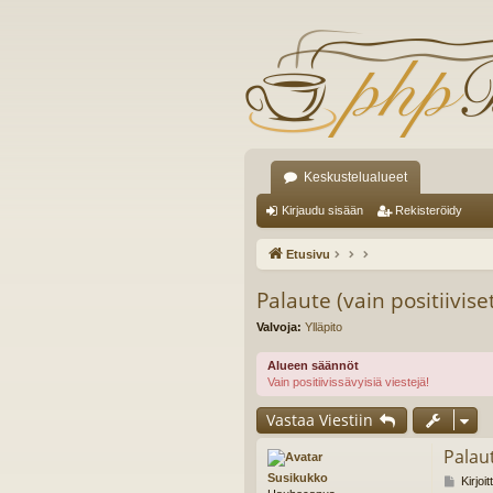
Keskustelualueet
Kirjaudu sisään
Rekisteröidy
Etusivu
Palaute (vain positiivise
Valvoja:
Ylläpito
Alueen säännöt
Vain positiivissävyisiä viestejä!
Vastaa Viestiin
Palaut
Susikukko
V
Kirjoi