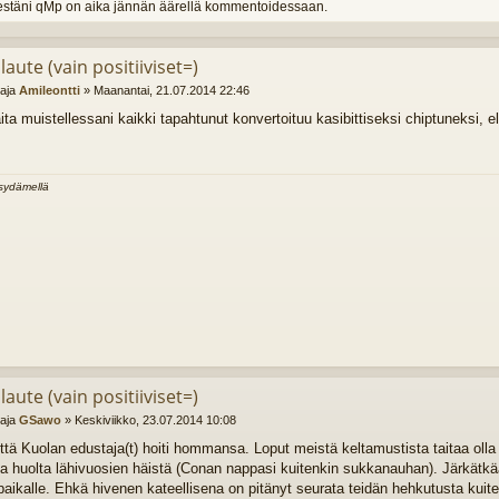
estäni qMp on aika jännän äärellä kommentoidessaan.
laute (vain positiiviset=)
ttaja
Amileontti
»
Maanantai, 21.07.2014 22:46
ta muistellessani kaikki tapahtunut konvertoituu kasibittiseksi chiptuneksi, eli 
sydämellä
laute (vain positiiviset=)
ttaja
GSawo
»
Keskiviikko, 23.07.2014 10:08
ttä Kuolan edustaja(t) hoiti hommansa. Loput meistä keltamustista taitaa olla 
lla huolta lähivuosien häistä (Conan nappasi kuitenkin sukkanauhan). Järkätk
paikalle. Ehkä hivenen kateellisena on pitänyt seurata teidän hehkutusta kuiten