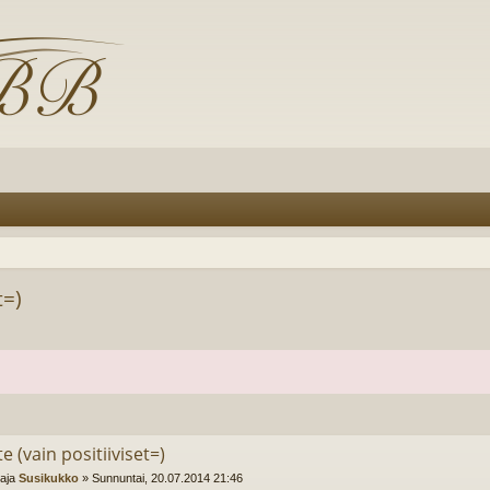
t=)
e (vain positiiviset=)
ttaja
Susikukko
»
Sunnuntai, 20.07.2014 21:46