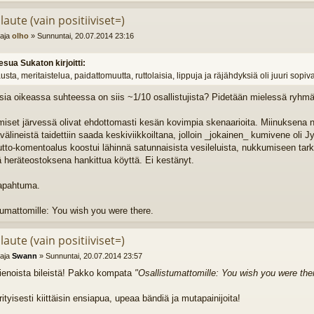
laute (vain positiiviset=)
ttaja
olho
»
Sunnuntai, 20.07.2014 23:16
esua Sukaton kirjoitti:
usta, meritaistelua, paidattomuutta, ruttolaisia, lippuja ja räjähdyksiä oli juuri sop
isia oikeassa suhteessa on siis ~1/10 osallistujista? Pidetään mielessä ryhmän
iset järvessä olivat ehdottomasti kesän kovimpia skenaarioita. Miinuksena na
välineistä taidettiin saada keskiviikkoiltana, jolloin _jokainen_ kumivene ol
utto-komentoalus koostui lähinnä satunnaisista vesileluista, nukkumiseen tarko
ä heräteostoksena hankittua köyttä. Ei kestänyt.
apahtuma.
tumattomille: You wish you were there.
laute (vain positiiviset=)
ttaja
Swann
»
Sunnuntai, 20.07.2014 23:57
hienoista bileistä! Pakko kompata
"Osallistumattomille: You wish you were the
ityisesti kiittäisin ensiapua, upeaa bändiä ja mutapainijoita!