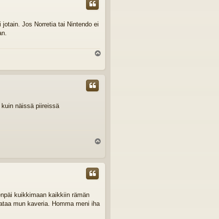
i jotain. Jos Norretia tai Nintendo ei
an.
Y
l
ö
s
kuin näissä piireissä
Y
l
ö
s
päi kuikkimaan kaikkiin rämän
ä sataa mun kaveria. Homma meni iha