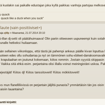
lä kuolakin sai paikalle edustajan joka kyllä paikkas vanhoja partojaa melkose
u quack
 quack like a duck when you suck"
laute (vain positiiviset=)
ttaja
qMp
»
Maanantai, 21.07.2014 20:10
i-illan dj-setti oli päätähuimaava! Olin pariin otteeseen uupuneempi kuin sota
eunalle hetkeksi huilaamaan.
ään sellainen viikonloppu, että tästä jäi pahempi ankeus päälle kivan loputtua
vuoteen edes ollu sohudarraa ja nyt on tämmönen sohu-xbileet-darrakoomava
 krapulaahan en joutunut kokemaan, kiitos rommin. Jostain syystä skippasin
 Vaikka sitä ehkä esim. perjantaina olisi illalla voinut meiningistäni uskoa. Paho
ärjestäjät! Kiitos dj! Kiitos tanssitoverit! Kiitos mökkitoverit!
ks mun flanelliliivissä on perjantain jäljiltä punasta? ymmärtäisin tän jos oisin
laisiin lauantaina?
antti kirjoitti: