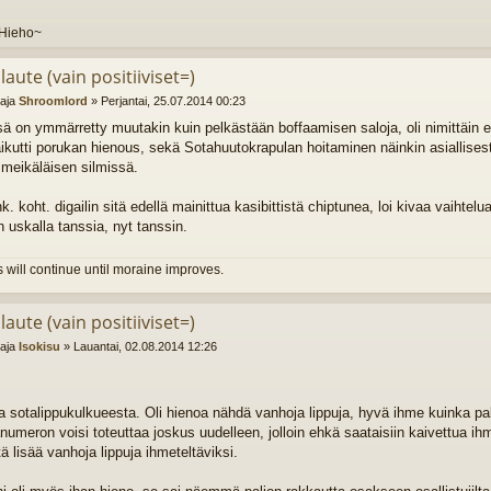
Hieho~
laute (vain positiiviset=)
ttaja
Shroomlord
»
Perjantai, 25.07.2014 00:23
 on ymmärretty muutakin kuin pelkästään boffaamisen saloja, oli nimittäin errr
ikutti porukan hienous, sekä Sotahuutokrapulan hoitaminen näinkin asiallises
meikäläisen silmissä.
. koht. digailin sitä edellä mainittua kasibittistä chiptunea, loi kivaa vaihtelu
 uskalla tanssia, nyt tanssin.
 will continue until moraine improves.
laute (vain positiiviset=)
ttaja
Isokisu
»
Lauantai, 02.08.2014 12:26
ia sotalippukulkueesta. Oli hienoa nähdä vanhoja lippuja, hyvä ihme kuinka pa
numeron voisi toteuttaa joskus uudelleen, jolloin ehkä saataisiin kaivettua i
ä lisää vanhoja lippuja ihmeteltäviksi.