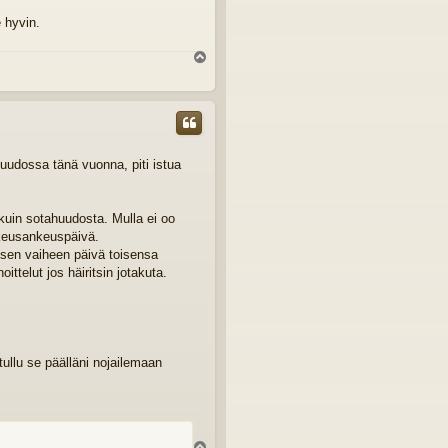
 hyvin.
Y
l
ö
s
huudossa tänä vuonna, piti istua
 kuin sotahuudosta. Mulla ei oo
ikeusankeuspäivä.
 sen vaiheen päivä toisensa
ittelut jos häiritsin jotakuta.
 tullu se päälläni nojailemaan
Y