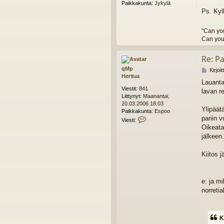
Paikkakunta:
Jykylä
Ps. Kyl
"Can yo
Can you
Re: Pa
qMp
V
Kirjoi
Herttua
i
Lauanta
e
Viestit:
841
lavan r
s
Liittynyt:
Maanantai,
t
20.03.2006 18:03
i
Ylipäät
Paikkakunta:
Espoo
pariin 
V
Viesti:
i
Oikeata
e
jälkeen.
s
t
Kiitos j
i
q
M
p
e: ja mi
norretia
K