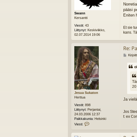
Norreti
pääsi p
Swann
Eniten 
Kersantti
Viestit:
43
Et sie t
Liittynyt:
Keskiviikko,
kans. Tä
02.07.2014 19:06
Re: Pa
V
Kirjoi
i
e
o
s
t
i
Tä
20
Jesua Sukaton
Herttua
Ja viel
Viestit:
898
Liittynyt:
Perjantai,
Jos Stee
24.03.2006 12:37
t: ex C
Paikkakunta:
Helsinki
V
Viesti:
i
e
s