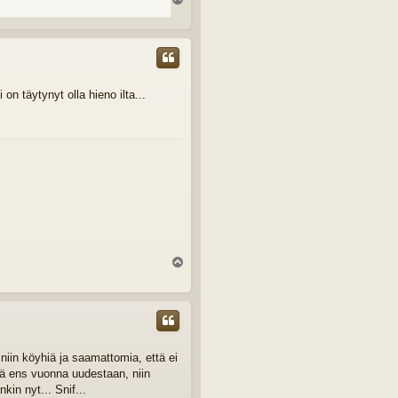
l
ö
s
on täytynyt olla hieno ilta...
Y
l
ö
s
niin köyhiä ja saamattomia, että ei
ää ens vuonna uudestaan, niin
kin nyt... Snif...