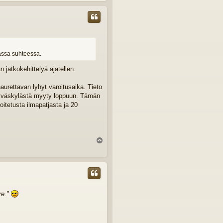
s
ivassa suhteessa.
 jatkokehittelyä ajatellen.
urettavan lyhyt varoitusaika. Tieto
i Jyväskylästä myyty loppuun. Tämän
itetusta ilmapatjasta ja 20
Y
l
ö
s
re."