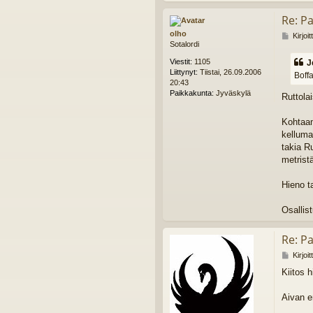
e
Re: Pa
s
t
olho
V
Kirjoi
i
Sotalordi
i
J
e
e
Viestit:
1105
J
s
s
Liittynyt:
Tiistai, 26.09.2006
Boffa
t
u
20:43
i
a
Paikkakunta:
Jyväskylä
Ruttola
S
u
Kohtaam
k
a
kelluma
t
takia R
o
metrist
n
Hieno t
Osallis
Re: Pa
V
Kirjoi
i
Kiitos 
e
s
t
Aivan er
i