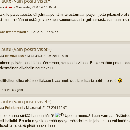
laute (vain positiiviset=)
ttaja
Azor
»
Maanantai, 21.07.2014 15:51
aikille palautteesta. Ohjelmaa pyrittiin järjestämään paljon, jotta jokaiselle olis
t, niin mikään ei estänyt vaikkapa saunomasta tai grillaamasta samaan aika
varo.fi/fantasybattle
| FaBa puuhamies
laute (vain positiiviset=)
ttaja
Mr-Headless
»
Maanantai, 21.07.2014 16:49
ahden päivän putki ikinä! Ohjelmaa, seuraa ja viinaa. Ei ole mitään parempaa 
iesmäinen alkoholin nautiskelu.
 elitistihomoilua eikä todellakaan kivaa, mukavaa ja reipasta goblinhenkeä
Juha Valkeajoki
laute (vain positiiviset=)
ttaja
Peltokorppi
»
Maanantai, 21.07.2014 19:07
it ois saanu siirtää hannun häitä!
Upeeta menoa! Tuun varmaa tästäeteen
mii bailuihi. En taia myöskää enää tyytyä mökkibileisiin joho ei tuu vähintä
levelille ja näitä pitää saada lisää!