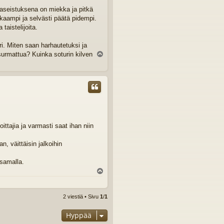
ka aseistuksena on miekka ja pitkä
kaampi ja selvästi päätä pidempi.
aistelijoita.
i. Miten saan harhautetuksi ja
 surmattua? Kuinka soturin kilven
Y
l
ö
s
ttajia ja varmasti saat ihan niin
, väittäisin jalkoihin
 samalla.
Y
l
ö
s
2 viestiä • Sivu
1
/
1
Hyppää