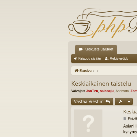
Keskustelualueet
Kirjaudu sisään
Rekisteröidy
Etusivu
Keskiaikainen taistelu
Valvojat:
JonTzu
,
saloneju
,
Aarimoto
,
Zam
Vastaa Viestiin
Keskia
V
Kirjoi
i
Asiani 
e
kysymyk
s
t