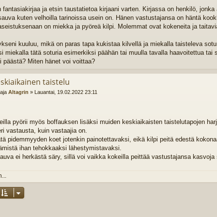
n fantasiakirjaa ja etsin taustatietoa kirjaani varten. Kirjassa on henkilö, jon
sauva kuten velhoilla tarinoissa usein on. Hänen vastustajansa on häntä kook
seistuksenaan on miekka ja pyöreä kilpi. Molemmat ovat kokeneita ja taitavia t
seni kuuluu, mikä on paras tapa kukistaa kilvellä ja miekalla taisteleva sotur
si miekalla tätä soturia esimerkiksi päähän tai muulla tavalla haavoitettua tai
si päästä? Miten hänet voi voittaa?
skiaikainen taistelu
ttaja
Altagrin
»
Lauantai, 19.02.2022 23:11
illa pyörii myös boffauksen lisäksi muiden keskiaikaisten taistelutapojen harjoi
ri vastausta, kuin vastaajia on.
tä pidemmyyden koet jotenkin painotettavaksi, eikä kilpi peitä edestä kokonaan
mistä ihan tehokkaaksi lähestymistavaksi.
sauva ei herkästä säry, sillä voi vaikka kokeilla peittää vastustajansa kasvoja
...