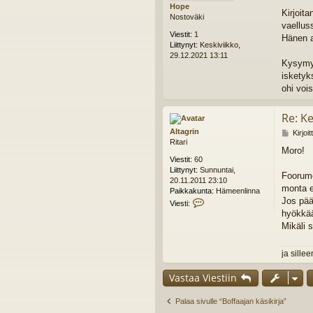
Hope
i
Kirjoita
Nostoväki
vaellus
Viestit:
1
Hänen a
Liittynyt:
Keskiviikko,
29.12.2021 13:11
Kysymyk
isketyk
ohi voi
Re: Ke
Altagrin
V
Kirjoi
Ritari
i
Moro!
e
Viestit:
60
s
Liittynyt:
Sunnuntai,
t
Foorume
20.11.2011 23:10
i
monta e
Paikkakunta:
Hämeenlinna
Jos pää
V
Viesti:
i
hyökkää
e
Mikäli 
s
t
i
ja silleen
A
l
Vastaa Viestiin
t
a
Palaa sivulle “Boffaajan käsikirja”
g