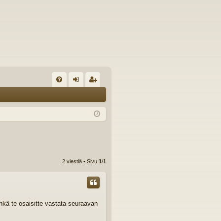
U
irj
ek
K
au
ist
K
du
er
si
öi
sä
dy
2 viestiä • Sivu
1
/
1
än
Ehkä te osaisitte vastata seuraavan