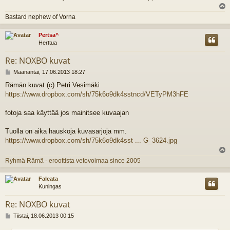
l
Bastard nephew of Vorna
s
Pertsa^
Herttua
Re: NOXBO kuvat
V
Maanantai, 17.06.2013 18:27
i
Rämän kuvat (c) Petri Vesimäki
e
https://www.dropbox.com/sh/75k6o9dk4sstncd/VETyPM3hFE
s
t
i
fotoja saa käyttää jos mainitsee kuvaajan
Tuolla on aika hauskoja kuvasarjoja mm.
https://www.dropbox.com/sh/75k6o9dk4sst ... G_3624.jpg
l
Ryhmä Rämä - eroottista vetovoimaa since 2005
s
Falcata
Kuningas
Re: NOXBO kuvat
V
Tiistai, 18.06.2013 00:15
i