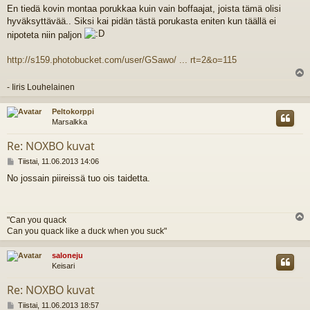
i
En tiedä kovin montaa porukkaa kuin vain boffaajat, joista tämä olisi
e
hyväksyttävää.. Siksi kai pidän tästä porukasta eniten kun täällä ei
s
t
nipoteta niin paljon
i
http://s159.photobucket.com/user/GSawo/ ... rt=2&o=115
l
- Iiris Louhelainen
s
Peltokorppi
Marsalkka
Re: NOXBO kuvat
V
Tiistai, 11.06.2013 14:06
i
No jossain piireissä tuo ois taidetta.
e
s
t
i
"Can you quack
l
Can you quack like a duck when you suck"
s
saloneju
Keisari
Re: NOXBO kuvat
V
Tiistai, 11.06.2013 18:57