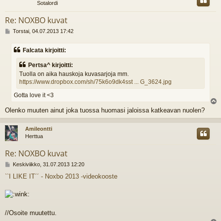
Sotalordi
Re: NOXBO kuvat
V
Torstai, 04.07.2013 17:42
i
e
Falcata kirjoitti:
s
t
Pertsa^ kirjoitti:
i
Tuolla on aika hauskoja kuvasarjoja mm.
https://www.dropbox.com/sh/75k6o9dk4sst ... G_3624.jpg
Gotta love it <3
l
Olenko muuten ainut joka tuossa huomasi jaloissa katkeavan nuolen?
s
Amileontti
Herttua
Re: NOXBO kuvat
V
Keskiviikko, 31.07.2013 12:20
i
``I LIKE IT´´ - Noxbo 2013 -videokooste
e
s
t
i
//Osoite muutettu.