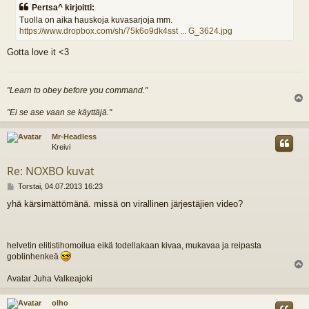
e
Pertsa^ kirjoitti:
s
Tuolla on aika hauskoja kuvasarjoja mm.
t
https://www.dropbox.com/sh/75k6o9dk4sst ... G_3624.jpg
i
Gotta love it <3
"Learn to obey before you command."
l
"Ei se ase vaan se käyttäjä."
s
Mr-Headless
Kreivi
Re: NOXBO kuvat
V
Torstai, 04.07.2013 16:23
i
yhä kärsimättömänä. missä on virallinen järjestäjien video?
e
s
t
i
helvetin elitistihomoilua eikä todellakaan kivaa, mukavaa ja reipasta
goblinhenkeä
l
Avatar Juha Valkeajoki
s
olho