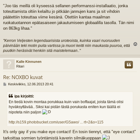
i
"Joo täs meillä oli kyseessä sellanen performanssi-installaatio, jonka
e
toteuttamista oltiin kelailtu jo pitkään jannujen kans ja sit vihdoin
s
t
päätettiin toteuttaa viime kesänä. Otettiin kantaa maailman
i
ruokatuotannon epätasaiseen jakautumiseen globaalilla tasolla. Tän nimi
on 863kg lihaa."
"Kerron Veljesten legendaarisista uroteoista, kuinka vaari nuoruuden
päivinään teki motin puita vartissa ja muori keitti niin maukasta puuroa, että
l
puutkin heräsivät henkiin sitä maistelemaan.."
s
Kalle Kinnunen
Ritari
Re: NOXBO kuvat
V
Keskiviikko, 12.06.2013 20:41
i
e
ipa kirjoitti:
s
En tiedä kovin montaa porukkaa kuin vain boffaajat, joista tämä olisi
t
hyväksyttävää.. Siksi kai pidän tästä porukasta eniten kun täällä ei
i
nipoteta niin paljon
http://s159.photobucket.com/user/GSawo/ ... rt=2&o=115
It's only gay if you make eye contact! En tosin tiennyt, että "eye contact"
tarkoittaa sormien työntämistä kaverin silmäkuoppaan