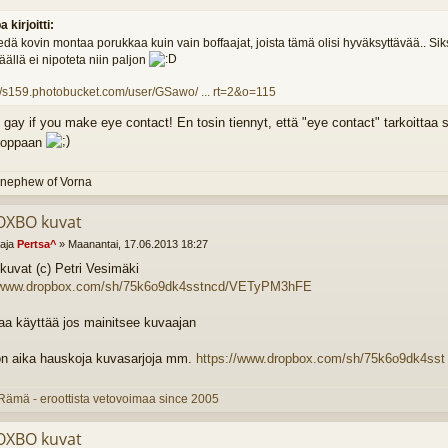
a kirjoitti:
edä kovin montaa porukkaa kuin vain boffaajat, joista tämä olisi hyväksyttävää.. Sik
äällä ei nipoteta niin paljon
://s159.photobucket.com/user/GSawo/ ... rt=2&o=115
ly gay if you make eye contact! En tosin tiennyt, että "eye contact" tarkoittaa
uoppaan
 nephew of Vorna
OXBO kuvat
ttaja
Pertsa^
»
Maanantai, 17.06.2013 18:27
uvat (c) Petri Vesimäki
//www.dropbox.com/sh/75k6o9dk4sstncd/VETyPM3hFE
saa käyttää jos mainitsee kuvaajan
on aika hauskoja kuvasarjoja mm.
https://www.dropbox.com/sh/75k6o9dk4sst 
ämä - eroottista vetovoimaa since 2005
OXBO kuvat