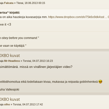
ttaja
Falcata
»
Tiistai, 18.06.2013 00:15
ertsa^ kirjoitti:
la on aika hauskoja kuvasarjoja mm.
https://www.dropbox.com/sh/75k6o9dk4sst ...
ve it <3
to obey before you command."
se vaan se käyttäjä."
OXBO kuvat
ttaja
Mr-Headless
»
Torstai, 04.07.2013 16:23
simättömänä. missä on virallinen järjestäjien video?
 elitistihomoilua eikä todellakaan kivaa, mukavaa ja reipasta goblinhenkeä
Juha Valkeajoki
OXBO kuvat
ttaja
olho
»
Torstai, 04.07.2013 17:42