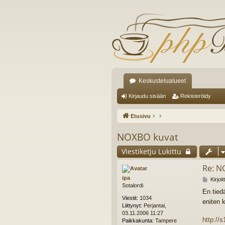
Keskustelualueet
Kirjaudu sisään
Rekisteröidy
Etusivu
NOXBO kuvat
Viestiketju Lukittu
Re: N
ipa
V
Kirjoi
Sotalordi
i
En tied
e
Viestit:
1034
eniten k
s
Liittynyt:
Perjantai,
t
03.11.2006 11:27
i
http://
Paikkakunta:
Tampere