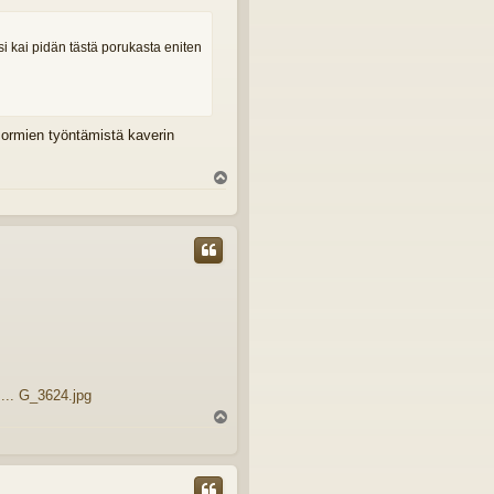
si kai pidän tästä porukasta eniten
 sormien työntämistä kaverin
Y
l
ö
s
... G_3624.jpg
Y
l
ö
s