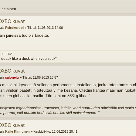
Louhelainen
OXBO kuvat
ttaja
Peltokorppi
»
Tiistai, 11.06.2013 14:06
in piireissä tuo ois taidetta.
u quack
 quack like a duck when you suck"
OXBO kuvat
ttaja
saloneju
»
Tiistai, 11.06.2013 18:57
 meillä oli kyseessä sellanen performanssi-installaatio, jonka toteuttamista olt
 sit vihdoin päätettiin toteuttaa viime kesänä. Otettiin kantaa maailman ruok
miseen globaalilla tasolla. Tän nimi on 863kg lihaa."
Veljesten legendaarisista uroteoista, kuinka vaari nuoruuden päivinään teki motin pui
 puuroa, että puutkin heräsivät henkiin sitä maistelemaan.."
OXBO kuvat
ttaja
Kalle Kinnunen
»
Keskiviikko, 12.06.2013 20:41