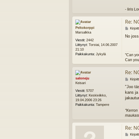
- Iiris 
Re: N
Peltokorppi
V
Kirjoi
Marsalkka
i
No jossa
e
Viestit:
2442
s
Liittynyt:
Torstai, 14.06.2007
t
21:10
i
Paikkakunta:
Jykylä
"Can yo
Can you
Re: N
saloneju
V
Kirjoi
Keisari
i
"Joo täs
e
Viestit:
5707
kans ja
s
Liittynyt:
Keskiviikko,
t
jakautu
19.04.2006 23:26
i
Paikkakunta:
Tampere
"Kerron 
maukasta
Re: N
V
Kirjoi
i