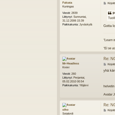
Falcata
V
Kirjoi
Kuningas
i
e
Viestit:
2839
P
s
Liittynyt:
Sunnuntai,
Tuol
t
31.12.2006 15:39
i
Paikkakunta:
Jyväskylä
Gotta lo
"Learn 
"Ei se a
Re: N
Mr-Headless
V
Kirjoi
Kreivi
i
yhä kär
e
Viestit:
260
s
Liittynyt:
Perjantai,
t
05.02.2010 00:54
i
Paikkakunta:
Ylöjärvi
helvetin
Avatar 
Re: N
olho
V
Kirjoi
Sotalordi
i