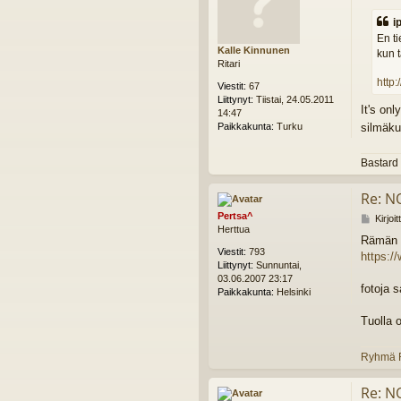
e
ip
s
En ti
t
Kalle Kinnunen
kun t
i
Ritari
http
Viestit:
67
Liittynyt:
Tiistai, 24.05.2011
It's on
14:47
Paikkakunta:
Turku
silmäk
Bastard
Re: N
Pertsa^
V
Kirjoi
Herttua
i
Rämän k
e
Viestit:
793
https:
s
Liittynyt:
Sunnuntai,
t
03.06.2007 23:17
i
fotoja 
Paikkakunta:
Helsinki
Tuolla 
Ryhmä R
Re: N