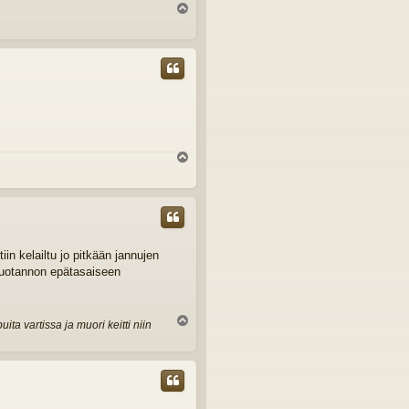
Y
l
ö
s
Y
l
ö
s
iin kelailtu jo pitkään jannujen
atuotannon epätasaiseen
Y
ta vartissa ja muori keitti niin
l
ö
s