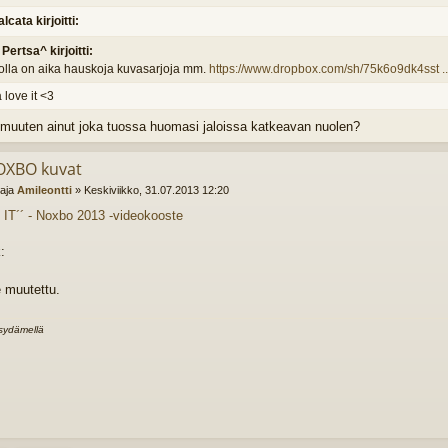
alcata kirjoitti:
Pertsa^ kirjoitti:
olla on aika hauskoja kuvasarjoja mm.
https://www.dropbox.com/sh/75k6o9dk4sst .
 love it <3
muuten ainut joka tuossa huomasi jaloissa katkeavan nuolen?
OXBO kuvat
ttaja
Amileontti
»
Keskiviikko, 31.07.2013 12:20
E IT´´ - Noxbo 2013 -videokooste
e muutettu.
sydämellä