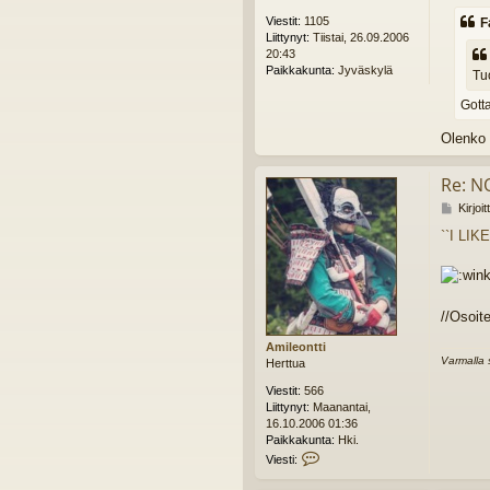
e
Viestit:
1105
F
s
Liittynyt:
Tiistai, 26.09.2006
t
20:43
i
Paikkakunta:
Jyväskylä
Tu
Gotta
Olenko 
Re: N
V
Kirjoi
i
``I LIK
e
s
t
i
//Osoit
Amileontti
Varmalla 
Herttua
Viestit:
566
Liittynyt:
Maanantai,
16.10.2006 01:36
Paikkakunta:
Hki.
V
Viesti:
i
e