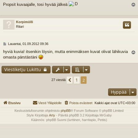
i
Propsit kuvaajalle, tosi hyvää jälkeä
e
l
s
t
i
s
Korpimölli
Ritari
V
Lauantai, 01.09.2012 09:36
i
hyviä kuvia! itsenikin löysin, mutta enimmäksen kuvat olivat lähikuvia
e
omasta pärstästäni
l
s
t
i
s
Viestiketju Lukittu
1
Edellinen
2
27 viestiä
Hyppää
Etusivu
Viesti Ylläpidolle
Poista evästeet
Kaikki ajat ovat
UTC+03:00
Keskustelufoorumin ohjelmisto
phpBB
® Forum Software © phpBB Limited
Style Kirjoittaja
Arty
- Päivitä phpBB 3.2 Kirjoittaja MrGaby
Käännös: phpBB Suomi (lurttinen, harritapio, Pettis)