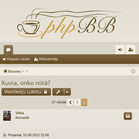
es
irj
ek
Kirjaudu sisään
Rekisteröidy
ku
au
ist
Etusivu
st
du
er
Kuvia, onko niitä?
el
si
öi
Viestiketju Lukittu
ua
sä
dy
1
Edellinen
2
27 viestiä
lu
än
Vitha
ee
Kersantti
t
V
Perjantai, 31.08.2012 22:06