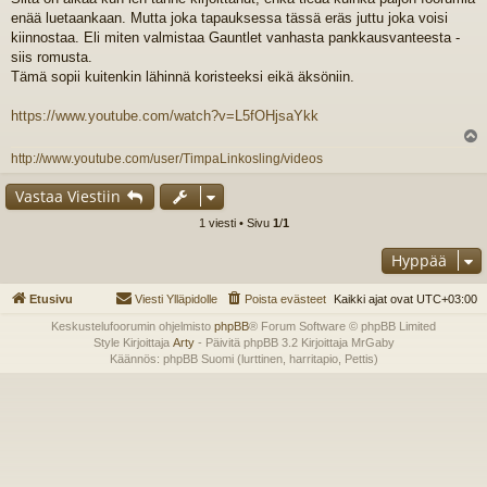
e
enää luetaankaan. Mutta joka tapauksessa tässä eräs juttu joka voisi
s
t
kiinnostaa. Eli miten valmistaa Gauntlet vanhasta pankkausvanteesta -
i
siis romusta.
Tämä sopii kuitenkin lähinnä koristeeksi eikä äksöniin.
https://www.youtube.com/watch?v=L5fOHjsaYkk
l
http://www.youtube.com/user/TimpaLinkosling/videos
s
Vastaa Viestiin
1 viesti • Sivu
1
/
1
Hyppää
Etusivu
Viesti Ylläpidolle
Poista evästeet
Kaikki ajat ovat
UTC+03:00
Keskustelufoorumin ohjelmisto
phpBB
® Forum Software © phpBB Limited
Style Kirjoittaja
Arty
- Päivitä phpBB 3.2 Kirjoittaja MrGaby
Käännös: phpBB Suomi (lurttinen, harritapio, Pettis)