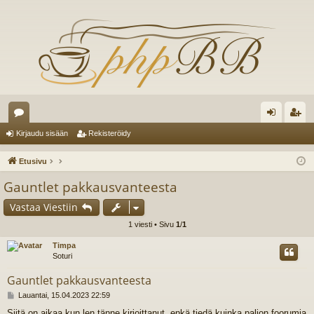
es
irj
ek
Kirjaudu sisään
Rekisteröidy
ku
au
ist
Etusivu
st
du
er
Gauntlet pakkausvanteesta
el
si
öi
Vastaa Viestiin
ua
sä
dy
1 viesti • Sivu
1
/
1
lu
än
Timpa
Soturi
ee
Gauntlet pakkausvanteesta
t
V
Lauantai, 15.04.2023 22:59
i
Siitä on aikaa kun len tänne kirjoittanut, enkä tiedä kuinka paljon foorumia