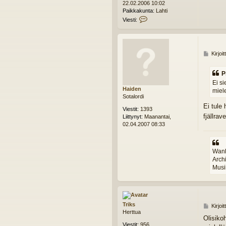
22.02.2006 10:02
i
Paikkakunta:
Lahti
V
Viesti:
i
e
s
t
V
Kirjoi
i
i
P
e
i
P
s
m
Ei s
t
e
Haiden
miele
i
y
Sotalordi
d
Ei tule 
e
Viestit:
1393
fjällrav
n
Liittynyt:
Maanantai,
R
02.04.2007 08:33
i
t
a
Wanh
r
Arch
i
Musii
Triks
V
Kirjoi
Herttua
i
Olisiko
e
Viestit:
956