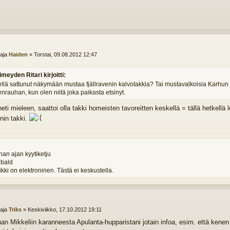
ttaja
Haiden
»
Torstai, 09.08.2012 12:47
imeyden Ritari kirjoitti:
iellä sattunut näkymään mustaa fjällravenin kalvotakkia? Tai mustavalkoisia Karhun 
nrauhan, kun olen niitä joka paikasta etsinyt.
heti mieleen, saattoi olla takki homeisten tavoreitten keskellä = tällä hetkell
enin takki.
an ajan kyytiketju
ibald
kki on elektroninen. Tästä ei keskustella.
ttaja
Triks
»
Keskiviikko, 17.10.2012 19:11
han Mikkeliin karanneesta Apulanta-hupparistani jotain infoa, esim. että kenen