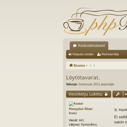
Keskustelualueet
Kirjaudu sisään
Rekisteröidy
Etusivu
Löytötavarat.
Valvoja:
Sotahuuto 2012 järjestäjät
Viestiketju Lukittu
Pimeyden Ritari
V
Kirjoi
Kreivi
i
Ei siel
e
Viestit:
441
saisin 
s
Liittynyt:
Keskiviikko,
t