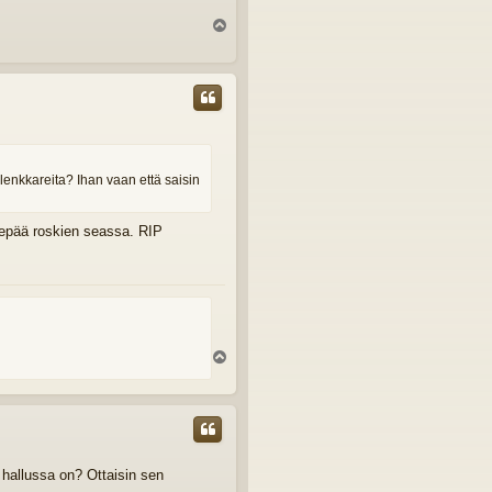
Y
l
ö
s
lenkkareita? Ihan vaan että saisin
ä lepää roskien seassa. RIP
Y
l
ö
s
 hallussa on? Ottaisin sen