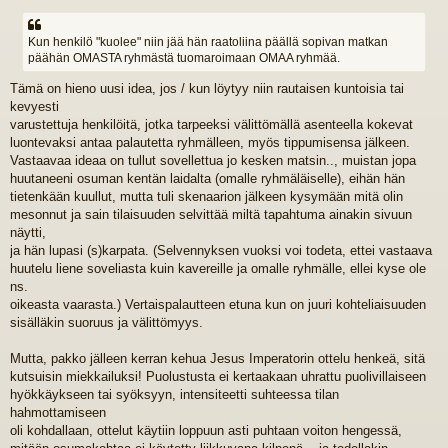
i
e
s
Kun henkilö "kuolee" niin jää hän raatoliina päällä sopivan matkan
t
päähän OMASTA ryhmästä tuomaroimaan OMAA ryhmää.
i
Tämä on hieno uusi idea, jos / kun löytyy niin rautaisen kuntoisia tai
kevyesti
varustettuja henkilöitä, jotka tarpeeksi välittömällä asenteella kokevat
luontevaksi antaa palautetta ryhmälleen, myös tippumisensa jälkeen.
Vastaavaa ideaa on tullut sovellettua jo kesken matsin.., muistan jopa
huutaneeni osuman kentän laidalta (omalle ryhmäläiselle), eihän hän
tietenkään kuullut, mutta tuli skenaarion jälkeen kysymään mitä olin
mesonnut ja sain tilaisuuden selvittää miltä tapahtuma ainakin sivuun
näytti,
ja hän lupasi (s)karpata. (Selvennyksen vuoksi voi todeta, ettei vastaava
huutelu liene soveliasta kuin kavereille ja omalle ryhmälle, ellei kyse ole
ns.
oikeasta vaarasta.) Vertaispalautteen etuna kun on juuri kohteliaisuuden
sisälläkin suoruus ja välittömyys.
Mutta, pakko jälleen kerran kehua Jesus Imperatorin ottelu henkeä, sitä
kutsuisin miekkailuksi! Puolustusta ei kertaakaan uhrattu puolivillaiseen
hyökkäykseen tai syöksyyn, intensiteetti suhteessa tilan
hahmottamiseen
oli kohdallaan, ottelut käytiin loppuun asti puhtaan voiton hengessä,