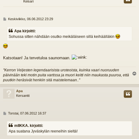
Keisari
V
Keskiviikko, 06.06.2012 23:29
i
e
Apa kirjoitti:
s
Sohussa sitten nähdään osutko meikäläiseen sillä keihäälläkin
t
i
Katsotaan! Ja tervetuloa saunomaan.
"Kerron Veljesten legendaarisista uroteoista, kuinka vaari nuoruuden
päivinään teki motin puita vartissa ja muori keitti niin maukasta puuroa, että
l
puutkin heräsivät henkiin sitä maistelemaan.."
s
Apa
Kersantti
V
Torstai, 07.06.2012 16:37
i
e
mIIKKA. kirjoitti:
s
Apa suatana Jyväskylän reeneihin sieltä!
t
i