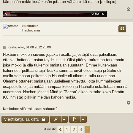
kämppään mikkelissä kesän jotta on vähän pitkä matka [/offtopic]
l
s
Susikukko
Hauhocanus
V
Keskiviikko, 01.08.2012 23:00
i
Noxbon mökkien siivous jupakan osalta järjestäjät ovat pahoillaan,
e
etteivät hoitaneet asiaa täydellisesti. Olisi pitänyt tarkastaa tarkemmin
s
t
joka mökki ja olla tiukempi omistajan suuntaan. Emme kuitenkaan
i
halunneet ”polttaa siltoja” koska summat eivät olleet isoja ja Sohu oli
ovella samassa paikassa ja Hauholle oli aikomus tulla uudestaan.
Olemme ottaneet omistajaan uudelleen yhteyttä, jotta kummallekaan
osapuolelle ei jää mitään hampaankoloon ja Hauholle uskalletaan mennä
uudestaan. Noxbon järjesti Minä ja ”Pertsa” älkää laittako koko Rämän
(60 ihmistä) piikkiin meidän kahden mokia.
l
Koskahan sitä ehtis taas sohuun?
s
Viestiketju Lukittu
1
2
3
Edellinen
4
81 viestiä