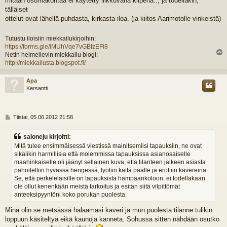
mitään osumakohtaa ei käytetty liikkuvana kilpenä.., ja todellakin,
tälläiset
ottelut ovat lähellä puhdasta, kirkasta iloa. (ja kiitos Aarimotolle vinkeistä)
Tutustu iloisiin miekkailukirjoihin:
https://forms.gle/iMUhVqe7vGBfzEFi8
Netin helmeilevin miekkailu blogi:
l
http://miekkailusta.blogspot.fi/
s
Apa
Kersantti
V
Tiistai, 05.06.2012 21:58
i
e
saloneju kirjoitti:
s
Mitä tulee ensimmäisessä viestissä mainitsemiisi tapauksiin, ne ovat
t
sikälikin harmillisia että molemmissa tapauksissa asianosaiselle
i
maahinkaiselle oli jäänyt sellainen kuva, että tilanteen jälkeen asiasta
pahoiteltiin hyvässä hengessä, lyötiin kättä päälle ja erottiin kavereina.
Se, että perkeleläisille on tapauksista hampaankoloon, ei todellakaan
ole ollut kenenkään meistä tarkoitus ja esitän siitä vilpittömät
anteeksipyyntöni koko porukan puolesta.
Minä olin se metsässä halaamasi kaveri ja mun puolesta tilanne tulikin
loppuun käsiteltyä eikä kaunoja kanneta. Sohussa sitten nähdään osutko