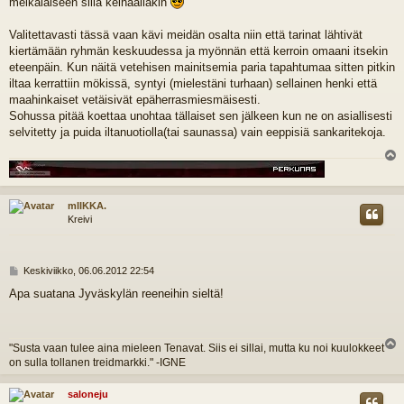
meikäläiseen sillä keihäälläkin
Valitettavasti tässä vaan kävi meidän osalta niin että tarinat lähtivät
kiertämään ryhmän keskuudessa ja myönnän että kerroin omaani itsekin
eteenpäin. Kun näitä vetehisen mainitsemia paria tapahtumaa sitten pitkin
iltaa kerrattiin mökissä, syntyi (mielestäni turhaan) sellainen henki että
maahinkaiset vetäisivät epäherrasmiesmäisesti.
Sohussa pitää koettaa unohtaa tällaiset sen jälkeen kun ne on asiallisesti
selvitetty ja puida iltanuotiolla(tai saunassa) vain eeppisiä sankaritekoja.
l
s
mIIKKA.
Kreivi
V
Keskiviikko, 06.06.2012 22:54
i
Apa suatana Jyväskylän reeneihin sieltä!
e
s
t
i
"Susta vaan tulee aina mieleen Tenavat. Siis ei sillai, mutta ku noi kuulokkeet
l
on sulla tollanen treidmarkki." -IGNE
s
saloneju