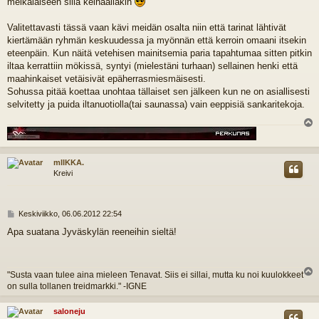
meikäläiseen sillä keihäälläkin
Valitettavasti tässä vaan kävi meidän osalta niin että tarinat lähtivät
kiertämään ryhmän keskuudessa ja myönnän että kerroin omaani itsekin
eteenpäin. Kun näitä vetehisen mainitsemia paria tapahtumaa sitten pitkin
iltaa kerrattiin mökissä, syntyi (mielestäni turhaan) sellainen henki että
maahinkaiset vetäisivät epäherrasmiesmäisesti.
Sohussa pitää koettaa unohtaa tällaiset sen jälkeen kun ne on asiallisesti
selvitetty ja puida iltanuotiolla(tai saunassa) vain eeppisiä sankaritekoja.
l
s
mIIKKA.
Kreivi
V
Keskiviikko, 06.06.2012 22:54
i
Apa suatana Jyväskylän reeneihin sieltä!
e
s
t
i
"Susta vaan tulee aina mieleen Tenavat. Siis ei sillai, mutta ku noi kuulokkeet
l
on sulla tollanen treidmarkki." -IGNE
s
saloneju