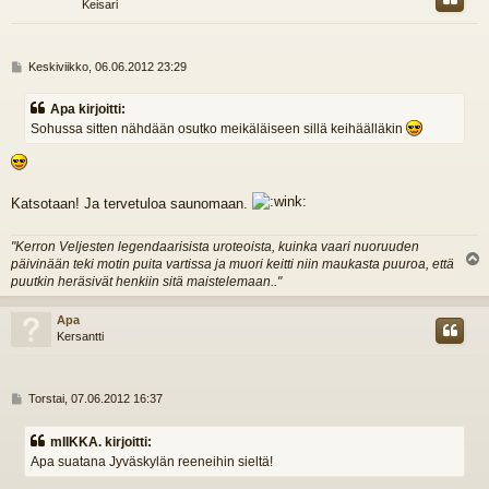
Keisari
V
Keskiviikko, 06.06.2012 23:29
i
e
Apa kirjoitti:
s
Sohussa sitten nähdään osutko meikäläiseen sillä keihäälläkin
t
i
Katsotaan! Ja tervetuloa saunomaan.
"Kerron Veljesten legendaarisista uroteoista, kuinka vaari nuoruuden
päivinään teki motin puita vartissa ja muori keitti niin maukasta puuroa, että
l
puutkin heräsivät henkiin sitä maistelemaan.."
s
Apa
Kersantti
V
Torstai, 07.06.2012 16:37
i
e
mIIKKA. kirjoitti:
s
Apa suatana Jyväskylän reeneihin sieltä!
t
i