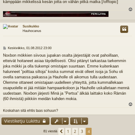
kämppään mikkelissä kesän jotta on vähän pitkä matka [/offtopic]
l
s
Susikukko
Hauhocanus
V
Keskiviikko, 01.08.2012 23:00
i
Noxbon mökkien siivous jupakan osalta järjestäjät ovat pahoillaan,
e
etteivät hoitaneet asiaa täydellisesti. Olisi pitänyt tarkastaa tarkemmin
s
t
joka mökki ja olla tiukempi omistajan suuntaan. Emme kuitenkaan
i
halunneet ”polttaa siltoja” koska summat eivät olleet isoja ja Sohu oli
ovella samassa paikassa ja Hauholle oli aikomus tulla uudestaan.
Olemme ottaneet omistajaan uudelleen yhteyttä, jotta kummallekaan
osapuolelle ei jää mitään hampaankoloon ja Hauholle uskalletaan mennä
uudestaan. Noxbon järjesti Minä ja ”Pertsa” älkää laittako koko Rämän
(60 ihmistä) piikkiin meidän kahden mokia.
l
Koskahan sitä ehtis taas sohuun?
s
Viestiketju Lukittu
1
2
3
Edellinen
4
81 viestiä