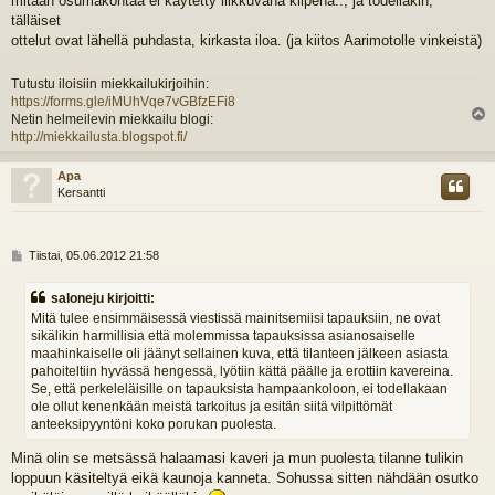
mitään osumakohtaa ei käytetty liikkuvana kilpenä.., ja todellakin,
tälläiset
ottelut ovat lähellä puhdasta, kirkasta iloa. (ja kiitos Aarimotolle vinkeistä)
Tutustu iloisiin miekkailukirjoihin:
https://forms.gle/iMUhVqe7vGBfzEFi8
Netin helmeilevin miekkailu blogi:
l
http://miekkailusta.blogspot.fi/
s
Apa
Kersantti
V
Tiistai, 05.06.2012 21:58
i
e
saloneju kirjoitti:
s
Mitä tulee ensimmäisessä viestissä mainitsemiisi tapauksiin, ne ovat
t
sikälikin harmillisia että molemmissa tapauksissa asianosaiselle
i
maahinkaiselle oli jäänyt sellainen kuva, että tilanteen jälkeen asiasta
pahoiteltiin hyvässä hengessä, lyötiin kättä päälle ja erottiin kavereina.
Se, että perkeleläisille on tapauksista hampaankoloon, ei todellakaan
ole ollut kenenkään meistä tarkoitus ja esitän siitä vilpittömät
anteeksipyyntöni koko porukan puolesta.
Minä olin se metsässä halaamasi kaveri ja mun puolesta tilanne tulikin
loppuun käsiteltyä eikä kaunoja kanneta. Sohussa sitten nähdään osutko