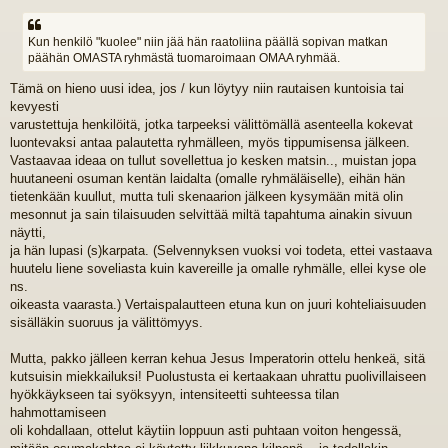
i
e
s
Kun henkilö "kuolee" niin jää hän raatoliina päällä sopivan matkan
t
päähän OMASTA ryhmästä tuomaroimaan OMAA ryhmää.
i
Tämä on hieno uusi idea, jos / kun löytyy niin rautaisen kuntoisia tai
kevyesti
varustettuja henkilöitä, jotka tarpeeksi välittömällä asenteella kokevat
luontevaksi antaa palautetta ryhmälleen, myös tippumisensa jälkeen.
Vastaavaa ideaa on tullut sovellettua jo kesken matsin.., muistan jopa
huutaneeni osuman kentän laidalta (omalle ryhmäläiselle), eihän hän
tietenkään kuullut, mutta tuli skenaarion jälkeen kysymään mitä olin
mesonnut ja sain tilaisuuden selvittää miltä tapahtuma ainakin sivuun
näytti,
ja hän lupasi (s)karpata. (Selvennyksen vuoksi voi todeta, ettei vastaava
huutelu liene soveliasta kuin kavereille ja omalle ryhmälle, ellei kyse ole
ns.
oikeasta vaarasta.) Vertaispalautteen etuna kun on juuri kohteliaisuuden
sisälläkin suoruus ja välittömyys.
Mutta, pakko jälleen kerran kehua Jesus Imperatorin ottelu henkeä, sitä
kutsuisin miekkailuksi! Puolustusta ei kertaakaan uhrattu puolivillaiseen
hyökkäykseen tai syöksyyn, intensiteetti suhteessa tilan
hahmottamiseen
oli kohdallaan, ottelut käytiin loppuun asti puhtaan voiton hengessä,