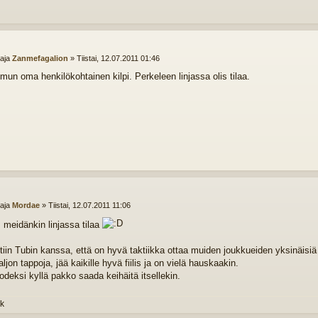
ttaja
Zanmefagalion
»
Tiistai, 12.07.2011 01:46
mun oma henkilökohtainen kilpi. Perkeleen linjassa olis tilaa.
ttaja
Mordae
»
Tiistai, 12.07.2011 11:06
s meidänkin linjassa tilaa
iin Tubin kanssa, että on hyvä taktiikka ottaa muiden joukkueiden yksinäisiä 
ljon tappoja, jää kaikille hyvä fiilis ja on vielä hauskaakin.
odeksi kyllä pakko saada keihäitä itsellekin.
k