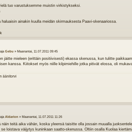
ielä tuo varustuksemme muistin virkistykseksi.
a haluaisin ainakin kuulla meidän skirmauksesta Paavi-skenaariossa.
k
ttaja
Gebu
»
Maanantai, 11.07.2011 09:45
en jäitte mieleen (erittäin positiivisesti) ekassa skenussa, kun tulitte paikk
isen kanssa. Kiitokset myös niille kilpimiehille jotka pitivät elossa, oli muk
n äänitorvi
ttaja
Aldarion
»
Maanantai, 11.07.2011 11:26
ä näin teitä aika vähän, koska yleensä taisitte olla jossain muualla juoksentel
 se loistava väijytys kuninkaan saatto-skenussa. Oltiin osalla Kuolaa kiertä