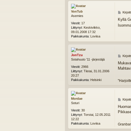
VonTub
V
Kirjoi
Asemies
i
Kyllä G
e
Viestit:
17
Isommal
s
Liittynyt:
Keskiviikko,
t
09.01.2008 17:32
i
Paikkakunta:
Loviisa
JonTzu
V
Kirjoi
Sotahuuto '11 -järjestäjä
i
Mukavan
e
Viestit:
2966
Mahtav
s
Liittynyt:
Tiistai, 31.01.2006
t
20:27
i
Paikkakunta:
Helsinki
"Harjoit
Mordae
V
Kirjoi
Soturi
i
Huomasin
e
Viestit:
30
Pikkase
s
Liittynyt:
Torstai, 12.05.2011
t
12:22
i
Paikkakunta:
Loviisa
Granbar