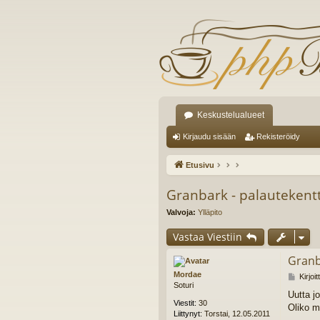
Keskustelualueet
Kirjaudu sisään
Rekisteröidy
Etusivu
Granbark - palautekent
Valvoja:
Ylläpito
Vastaa Viestiin
Granb
Mordae
V
Kirjoi
Soturi
i
Uutta j
e
Viestit:
30
Oliko m
s
Liittynyt:
Torstai, 12.05.2011
t