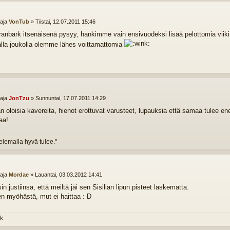
ttaja
VonTub
»
Tiistai, 12.07.2011 15:46
ranbark itsenäisenä pysyy, hankimme vain ensivuodeksi lisää pelottomia viikin
la joukolla olemme lähes voittamattomia
ttaja
JonTzu
»
Sunnuntai, 17.07.2011 14:29
 oloisia kavereita, hienot erottuvat varusteet, lupauksia että samaa tulee
aa!
telemalla hyvä tulee."
ttaja
Mordae
»
Lauantai, 03.03.2012 14:41
 justiinsa, että meiltä jäi sen Sisilian lipun pisteet laskematta.
n myöhästä, mut ei haittaa : D
k