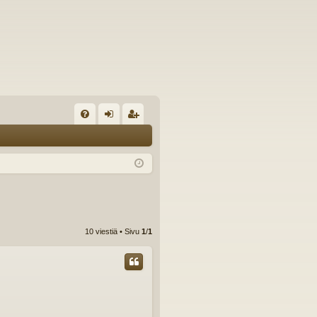
U
irj
ek
K
au
ist
K
du
er
si
öi
sä
dy
10 viestiä • Sivu
1
/
1
än