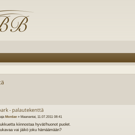
tä
ark - palautekenttä
ttaja
Mordae
»
Maanantai, 11.07.2011 08:41
oukkuetta kiinnostaa hyvät/huonot puolet.
ukavaa vai jäikö joku härnäämään?