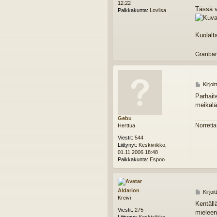
12:22
i
Tässä v
Paikkakunta:
Loviisa
Kuolalt
Granbar
V
Kirjoi
i
Parhait
e
meikälä
s
t
Gebu
i
Norretia
Herttua
Viestit:
544
Liittynyt:
Keskiviikko,
01.11.2006 18:48
Paikkakunta:
Espoo
Aldarion
V
Kirjoi
Kreivi
i
Kentäll
e
Viestit:
275
mieleen
s
Liittynyt:
Keskiviikko,