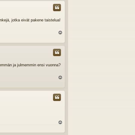
s
kejä, jotka eivät pakene taistelua!
Y
l
ö
s
 enemmän ja julmemmin ensi vuonna?
Y
l
ö
s
Y
l
ö