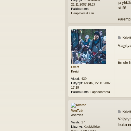
t
ja yhtäk
21.11.2007 16:27
i
siitä!
Paikkakunta:
Haapavesi/Oulu
Parempi
V
Kirjoi
i
Väijytys
e
s
t
i
En ole fi
Evert
Kreivi
Viestit:
439
Liittynyt:
Torstai, 22.11.2007
17:19
Paikkakunta:
Lappeenranta
VonTub
V
Kirjoi
Asemies
i
Väijyty
e
Viestit:
17
leuka e
s
Liittynyt:
Keskiviikko,
t