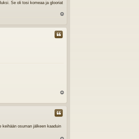
luksi. Se oli tosi komeaa ja glooriat
Y
l
ö
s
Y
l
ö
s
tse keihään osuman jälkeen kaaduin
Y