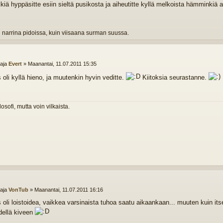
kiä hyppäsitte esiin sieltä pusikosta ja aiheutitte kyllä melkoista hämminkiä a
 narrina pidoissa, kuin viisaana surman suussa.
ttaja
Evert
»
Maanantai, 11.07.2011 15:35
 oli kyllä hieno, ja muutenkin hyvin veditte.
Kiitoksia seurastanne.
losofi, mutta voin vilkaista.
ttaja
VonTub
»
Maanantai, 11.07.2011 16:16
s oli loistoidea, vaikkea varsinaista tuhoa saatu aikaankaan... muuten kuin i
dellä kiveen