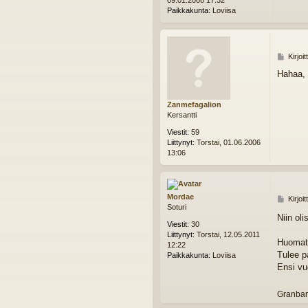
09.01.2008 17:32
i
Paikkakunta:
Loviisa
V
Kirjoi
i
Hahaa, 
e
s
t
Zanmefagalion
i
Kersantti
Viestit:
59
Liittynyt:
Torstai, 01.06.2006
13:06
Mordae
V
Kirjoi
Soturi
i
Niin oli
e
Viestit:
30
s
Liittynyt:
Torstai, 12.05.2011
t
Huomatt
12:22
i
Tulee pa
Paikkakunta:
Loviisa
Ensi vu
Granbar