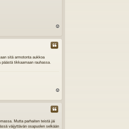
Y
l
ö
s
aamaan sitä armotonta aukkoa
ava päästä tikkaamaan rauhassa.
Y
l
ö
s
emassa. Mutta parhaiten teistä jäi
mässä väijyttävän osapuolen selkään