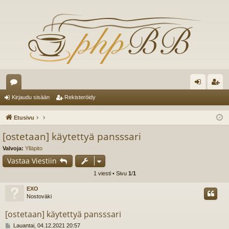
es
irj
ek
Kirjaudu sisään
Rekisteröidy
ku
au
ist
Etusivu
st
du
er
[ostetaan] käytettyä pansssari
el
si
öi
Valvoja:
Ylläpito
ua
sä
dy
Vastaa Viestiin
1 viesti • Sivu
1
/
1
lu
än
EXO
ee
Nostoväki
t
[ostetaan] käytettyä pansssari
V
Lauantai, 04.12.2021 20:57