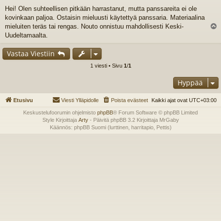
i
Hei! Olen suhteellisen pitkään harrastanut, mutta panssareita ei ole
e
kovinkaan paljoa. Ostaisin mieluusti käytettyä panssaria. Materiaalina
s
t
mieluiten teräs tai rengas. Nouto onnistuu mahdollisesti Keski-
i
l
Uudeltamaalta.
s
Vastaa Viestiin
1 viesti • Sivu
1
/
1
Hyppää
Etusivu
Viesti Ylläpidolle
Poista evästeet
Kaikki ajat ovat
UTC+03:00
Keskustelufoorumin ohjelmisto
phpBB
® Forum Software © phpBB Limited
Style Kirjoittaja
Arty
- Päivitä phpBB 3.2 Kirjoittaja MrGaby
Käännös: phpBB Suomi (lurttinen, harritapio, Pettis)