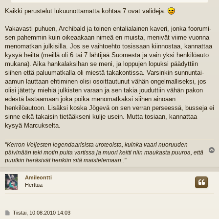
Kaikki perustelut lukuunottamatta kohtaa 7 ovat valideja.
Vakavasti puhuen, Archibald ja toinen entalialainen kaveri, jonka foorumi-
sen pahemmin kuin oikeaakaan nimeä en muista, menivät viime vuonna
menomatkan julkisilla. Jos se vaihtoehto tosissaan kiinnostaa, kannattaa
kysyä heiltä (meillä oli 6 tai 7 lähtijää Suomesta ja vain yksi henkilöauto
mukana). Aika hankalaksihan se meni, ja loppujen lopuksi päädyttiin
siihen että paluumatkalla oli miestä takakontissa. Varsinkin sunnuntai-
aamun lauttaan ehtiminen olisi osoittautunut vähän ongelmalliseksi, jos
olisi jätetty miehiä julkisten varaan ja sen takia jouduttiin vähän pakon
edestä lastaamaan joka poika menomatkaksi siihen ainoaan
henkilöautoon. Lisäksi koska Jögevä on sen verran perseessä, busseja ei
sinne eikä takaisin tietääkseni kulje usein. Mutta tosiaan, kannattaa
kysyä Marcukselta.
"Kerron Veljesten legendaarisista uroteoista, kuinka vaari nuoruuden
päivinään teki motin puita vartissa ja muori keitti niin maukasta puuroa, että
l
puutkin heräsivät henkiin sitä maistelemaan.."
s
Amileontti
Herttua
V
Tiistai, 10.08.2010 14:03