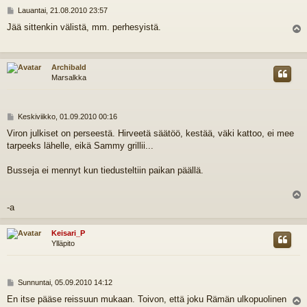
V
Lauantai, 21.08.2010 23:57
i
Jää sittenkin välistä, mm. perhesyistä.
e
l
s
t
i
s
Archibald
Marsalkka
V
Keskiviikko, 01.09.2010 00:16
i
Viron julkiset on perseestä. Hirveetä säätöö, kestää, väki kattoo, ei mee
e
tarpeeks lähelle, eikä Sammy grillii...
s
t
i
Busseja ei mennyt kun tiedusteltiin paikan päällä.
l
-a
s
Keisari_P
Ylläpito
V
Sunnuntai, 05.09.2010 14:12
i
En itse pääse reissuun mukaan. Toivon, että joku Rämän ulkopuolinen
e