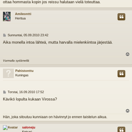
ottaa hommasta kopin jos reissu halutaan vielä toteuttaa.
l
s
t
i
s
Amileontti
Herttua
V
Sunnuntai, 05.09.2010 23:42
i
Aika monella intoa lähteä, mutta harvalla mielenkiintoa järjestää.
e
s
t
i
l
Varmalla sydämellä
s
Pahistonttu
Kuningas
V
Torstai, 16.09.2010 17:52
i
Kävikö lopulta kukaan Virossa?
e
s
t
i
l
Hän, joka sitoutuu kunniaan on hävinnyt jo ennen taistelun alkua.
s
saloneju
Keisari