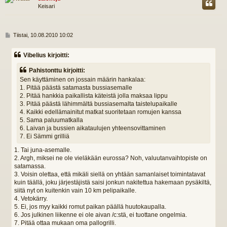
Keisari
V
Tiistai, 10.08.2010 10:02
i
e
Vibelius kirjoitti:
s
t
Pahistonttu kirjoitti:
i
Sen käyttäminen on jossain määrin hankalaa:
1. Pitää päästä satamasta bussiasemalle
2. Pitää hankkia paikallista käteistä jolla maksaa lippu
3. Pitää päästä lähimmältä bussiasemalta taistelupaikalle
4. Kaikki edellämainitut matkat suoritetaan romujen kanssa
5. Sama paluumatkalla
6. Laivan ja bussien aikataulujen yhteensovittaminen
7. Ei Sämmi grilliä
1. Tai juna-asemalle.
2. Argh, miksei ne ole vieläkään eurossa? Noh, valuutanvaihtopiste on
satamassa.
3. Voisin olettaa, että mikäli siellä on yhtään samanlaiset toimintatavat
kuin täällä, joku järjestäjistä saisi jonkun nakitettua hakemaan pysäkiltä,
siitä nyt on kuitenkin vain 10 km pelipaikalle.
4. Vetokärry.
5. Ei, jos myy kaikki romut paikan päällä huutokaupalla.
6. Jos julkinen liikenne ei ole aivan /c:stä, ei tuottane ongelmia.
7. Pitää ottaa mukaan oma pallogrilli.