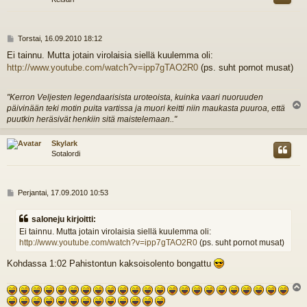
V
Torstai, 16.09.2010 18:12
i
Ei tainnu. Mutta jotain virolaisia siellä kuulemma oli:
e
http://www.youtube.com/watch?v=ipp7gTAO2R0
(ps. suht pornot musat)
s
t
i
"Kerron Veljesten legendaarisista uroteoista, kuinka vaari nuoruuden
päivinään teki motin puita vartissa ja muori keitti niin maukasta puuroa, että
l
puutkin heräsivät henkiin sitä maistelemaan.."
s
Skylark
Sotalordi
V
Perjantai, 17.09.2010 10:53
i
e
saloneju kirjoitti:
s
Ei tainnu. Mutta jotain virolaisia siellä kuulemma oli:
t
http://www.youtube.com/watch?v=ipp7gTAO2R0
(ps. suht pornot musat)
i
Kohdassa 1:02 Pahistontun kaksoisolento bongattu
l