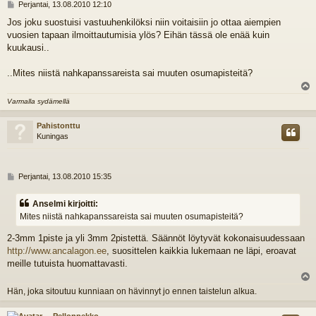
V
Perjantai, 13.08.2010 12:10
i
Jos joku suostuisi vastuuhenkilöksi niin voitaisiin jo ottaa aiempien
e
vuosien tapaan ilmoittautumisia ylös? Eihän tässä ole enää kuin
s
t
kuukausi..
i
..Mites niistä nahkapanssareista sai muuten osumapisteitä?
l
Varmalla sydämellä
s
Pahistonttu
Kuningas
V
Perjantai, 13.08.2010 15:35
i
e
Anselmi kirjoitti:
s
Mites niistä nahkapanssareista sai muuten osumapisteitä?
t
i
2-3mm 1piste ja yli 3mm 2pistettä. Säännöt löytyvät kokonaisuudessaan
http://www.ancalagon.ee
, suosittelen kaikkia lukemaan ne läpi, eroavat
meille tutuista huomattavasti.
l
Hän, joka sitoutuu kunniaan on hävinnyt jo ennen taistelun alkua.
s