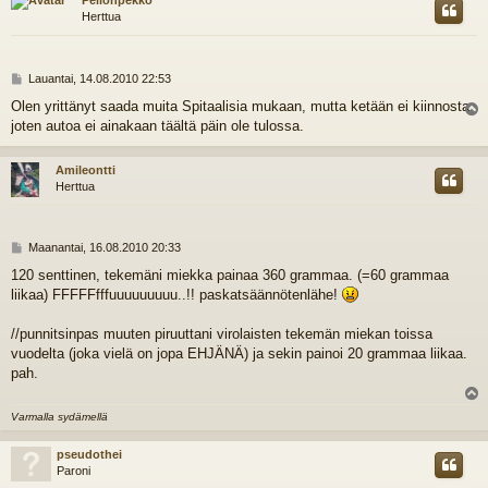
Pellonpekko
Herttua
V
Lauantai, 14.08.2010 22:53
i
Olen yrittänyt saada muita Spitaalisia mukaan, mutta ketään ei kiinnosta,
e
joten autoa ei ainakaan täältä päin ole tulossa.
l
s
t
i
s
Amileontti
Herttua
V
Maanantai, 16.08.2010 20:33
i
120 senttinen, tekemäni miekka painaa 360 grammaa. (=60 grammaa
e
liikaa) FFFFFfffuuuuuuuuu..!! paskatsäännötenlähe!
s
t
i
//punnitsinpas muuten piruuttani virolaisten tekemän miekan toissa
vuodelta (joka vielä on jopa EHJÄNÄ) ja sekin painoi 20 grammaa liikaa.
pah.
l
Varmalla sydämellä
s
pseudothei
Paroni