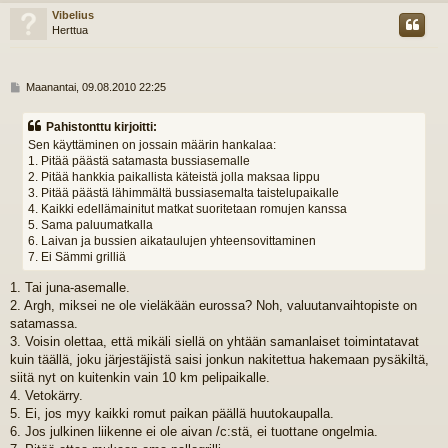
s
Vibelius
Herttua
V
Maanantai, 09.08.2010 22:25
i
e
Pahistonttu kirjoitti:
s
Sen käyttäminen on jossain määrin hankalaa:
t
1. Pitää päästä satamasta bussiasemalle
i
2. Pitää hankkia paikallista käteistä jolla maksaa lippu
3. Pitää päästä lähimmältä bussiasemalta taistelupaikalle
4. Kaikki edellämainitut matkat suoritetaan romujen kanssa
5. Sama paluumatkalla
6. Laivan ja bussien aikataulujen yhteensovittaminen
7. Ei Sämmi grilliä
1. Tai juna-asemalle.
2. Argh, miksei ne ole vieläkään eurossa? Noh, valuutanvaihtopiste on
satamassa.
3. Voisin olettaa, että mikäli siellä on yhtään samanlaiset toimintatavat
kuin täällä, joku järjestäjistä saisi jonkun nakitettua hakemaan pysäkiltä,
siitä nyt on kuitenkin vain 10 km pelipaikalle.
4. Vetokärry.
5. Ei, jos myy kaikki romut paikan päällä huutokaupalla.
6. Jos julkinen liikenne ei ole aivan /c:stä, ei tuottane ongelmia.