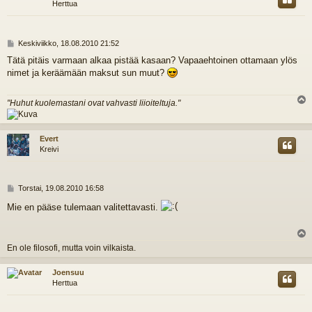
Herttua
V
Keskiviikko, 18.08.2010 21:52
i
Tätä pitäis varmaan alkaa pistää kasaan? Vapaaehtoinen ottamaan ylös
e
nimet ja keräämään maksut sun muut?
s
t
i
"Huhut kuolemastani ovat vahvasti liioiteltuja."
l
s
Evert
Kreivi
V
Torstai, 19.08.2010 16:58
i
Mie en pääse tulemaan valitettavasti.
e
s
t
i
l
En ole filosofi, mutta voin vilkaista.
s
Joensuu
Herttua