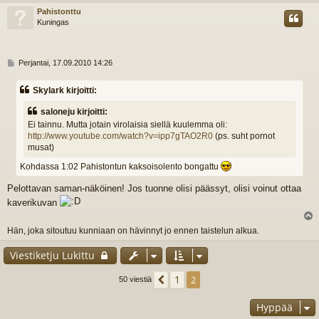
s
Pahistonttu
Kuningas
V
Perjantai, 17.09.2010 14:26
i
e
Skylark kirjoitti:
s
t
saloneju kirjoitti:
i
Ei tainnu. Mutta jotain virolaisia siellä kuulemma oli:
http://www.youtube.com/watch?v=ipp7gTAO2R0
(ps. suht pornot
musat)
Kohdassa 1:02 Pahistontun kaksoisolento bongattu
Pelottavan saman-näköinen! Jos tuonne olisi päässyt, olisi voinut ottaa
kaverikuvan
l
Hän, joka sitoutuu kunniaan on hävinnyt jo ennen taistelun alkua.
s
Viestiketju Lukittu
1
Edellinen
2
50 viestiä
Hyppää