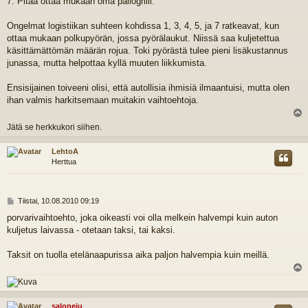
7. Pitää ottaa mukaan oma pallogrilli.
Ongelmat logistiikan suhteen kohdissa 1, 3, 4, 5, ja 7 ratkeavat, kun
ottaa mukaan polkupyörän, jossa pyörälaukut. Niissä saa kuljetettua
käsittämättömän määrän rojua. Toki pyörästä tulee pieni lisäkustannus
junassa, mutta helpottaa kyllä muuten liikkumista.
Ensisijainen toiveeni olisi, että autollisia ihmisiä ilmaantuisi, mutta olen
ihan valmis harkitsemaan muitakin vaihtoehtoja.
l
Jätä se herkkukori siihen.
s
LehtoA
Herttua
V
Tiistai, 10.08.2010 09:19
i
porvarivaihtoehto, joka oikeasti voi olla melkein halvempi kuin auton
e
kuljetus laivassa - otetaan taksi, tai kaksi.
s
t
i
Taksit on tuolla etelänaapurissa aika paljon halvempia kuin meillä.
l
s
saloneju