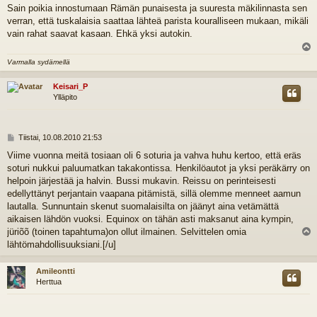
i
Sain poikia innostumaan Rämän punaisesta ja suuresta mäkilinnasta sen
e
verran, että tuskalaisia saattaa lähteä parista kouralliseen mukaan, mikäli
s
t
vain rahat saavat kasaan. Ehkä yksi autokin.
i
l
Varmalla sydämellä
s
Keisari_P
Ylläpito
V
Tiistai, 10.08.2010 21:53
i
Viime vuonna meitä tosiaan oli 6 soturia ja vahva huhu kertoo, että eräs
e
soturi nukkui paluumatkan takakontissa. Henkilöautot ja yksi peräkärry on
s
t
helpoin järjestää ja halvin. Bussi mukavin. Reissu on perinteisesti
i
edellyttänyt perjantain vaapana pitämistä, sillä olemme menneet aamun
lautalla. Sunnuntain skenut suomalaisilta on jäänyt aina vetämättä
aikaisen lähdön vuoksi. Equinox on tähän asti maksanut aina kympin,
jüriõõ (toinen tapahtuma)on ollut ilmainen. Selvittelen omia
l
lähtömahdollisuuksiani.[/u]
s
Amileontti
Herttua