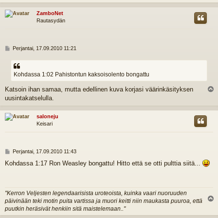
s
ZamboNet
Rautasydän
V
Perjantai, 17.09.2010 11:21
i
e
s
Kohdassa 1:02 Pahistontun kaksoisolento bongattu
t
i
Katsoin ihan samaa, mutta edellinen kuva korjasi väärinkäsityksen
l
uusintakatselulla.
s
saloneju
Keisari
V
Perjantai, 17.09.2010 11:43
i
Kohdassa 1:17 Ron Weasley bongattu! Hitto että se otti pulttia siitä...
e
s
t
i
"Kerron Veljesten legendaarisista uroteoista, kuinka vaari nuoruuden
päivinään teki motin puita vartissa ja muori keitti niin maukasta puuroa, että
l
puutkin heräsivät henkiin sitä maistelemaan.."