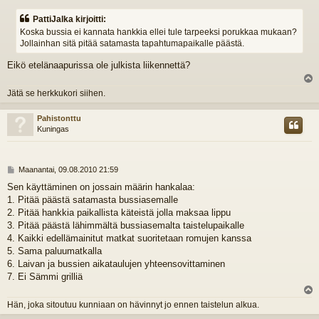
i
e
PattiJalka kirjoitti:
s
Koska bussia ei kannata hankkia ellei tule tarpeeksi porukkaa mukaan?
t
Jollainhan sitä pitää satamasta tapahtumapaikalle päästä.
i
Eikö etelänaapurissa ole julkista liikennettä?
l
Jätä se herkkukori siihen.
s
Pahistonttu
Kuningas
V
Maanantai, 09.08.2010 21:59
i
Sen käyttäminen on jossain määrin hankalaa:
e
1. Pitää päästä satamasta bussiasemalle
s
t
2. Pitää hankkia paikallista käteistä jolla maksaa lippu
i
3. Pitää päästä lähimmältä bussiasemalta taistelupaikalle
4. Kaikki edellämainitut matkat suoritetaan romujen kanssa
5. Sama paluumatkalla
6. Laivan ja bussien aikataulujen yhteensovittaminen
7. Ei Sämmi grilliä
l
Hän, joka sitoutuu kunniaan on hävinnyt jo ennen taistelun alkua.