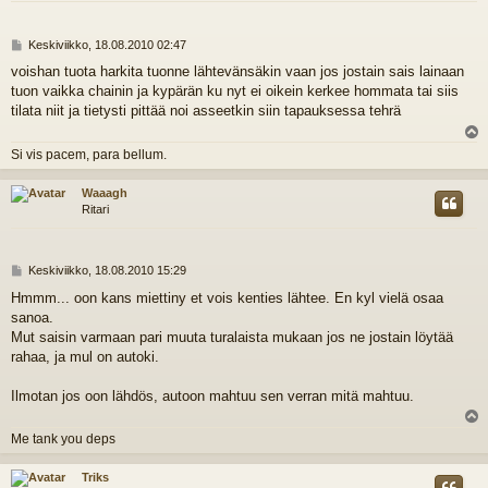
V
Keskiviikko, 18.08.2010 02:47
i
voishan tuota harkita tuonne lähtevänsäkin vaan jos jostain sais lainaan
e
tuon vaikka chainin ja kypärän ku nyt ei oikein kerkee hommata tai siis
s
t
tilata niit ja tietysti pittää noi asseetkin siin tapauksessa tehrä
i
l
Si vis pacem, para bellum.
s
Waaagh
Ritari
V
Keskiviikko, 18.08.2010 15:29
i
Hmmm... oon kans miettiny et vois kenties lähtee. En kyl vielä osaa
e
sanoa.
s
t
Mut saisin varmaan pari muuta turalaista mukaan jos ne jostain löytää
i
rahaa, ja mul on autoki.
Ilmotan jos oon lähdös, autoon mahtuu sen verran mitä mahtuu.
l
Me tank you deps
s
Triks