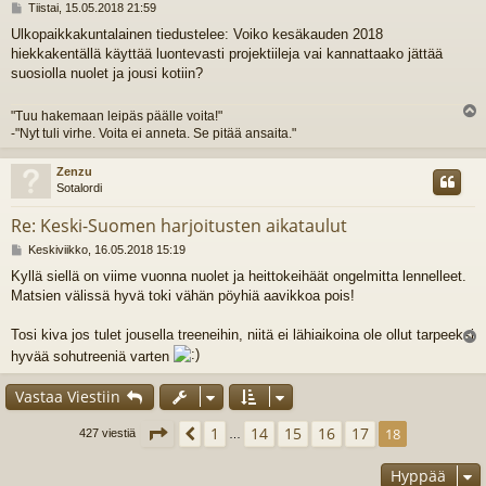
V
Tiistai, 15.05.2018 21:59
i
Ulkopaikkakuntalainen tiedustelee: Voiko kesäkauden 2018
e
hiekkakentällä käyttää luontevasti projektiileja vai kannattaako jättää
s
t
suosiolla nuolet ja jousi kotiin?
i
"Tuu hakemaan leipäs päälle voita!"
l
-"Nyt tuli virhe. Voita ei anneta. Se pitää ansaita."
s
Zenzu
Sotalordi
Re: Keski-Suomen harjoitusten aikataulut
V
Keskiviikko, 16.05.2018 15:19
i
Kyllä siellä on viime vuonna nuolet ja heittokeihäät ongelmitta lennelleet.
e
Matsien välissä hyvä toki vähän pöyhiä aavikkoa pois!
s
t
i
Tosi kiva jos tulet jousella treeneihin, niitä ei lähiaikoina ole ollut tarpeeksi
l
hyvää sohutreeniä varten
s
Vastaa Viestiin
Sivu
18
/
18
1
14
15
16
17
Edellinen
18
427 viestiä
…
Hyppää