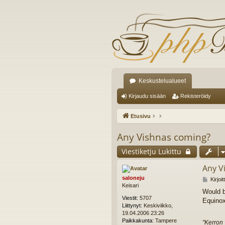
Keskustelualueet
Kirjaudu sisään
Rekisteröidy
Etusivu
Any Vishnas coming?
Viestiketju Lukittu
Any V
saloneju
V
Kirjoi
Keisari
i
Would b
e
Viestit:
5707
Equinox
s
Liittynyt:
Keskiviikko,
t
19.04.2006 23:26
i
Paikkakunta:
Tampere
"Kerron 