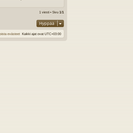
l
ö
s
1 viesti • Sivu
1
/
1
Hyppää
oista evästeet
Kaikki ajat ovat
UTC+03:00