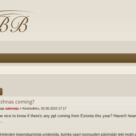
ishnas coming?
ttaja
saloneju
»
Keskiviikko, 02.06.2010 17:17
e nice to know if there's any ppl coming from Estonia this year? Haven't hear
..
Veljesten legendaarisista uroteoista, kuinka vaari nuoruuden päivinään teki motin pui