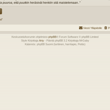
 puuroa, että puutkin heräsivät henkiin sitä maistelemaan.."
al”
Viesti Ylläpidolle
P
Keskustelufoorumin ohjelmisto
phpBB
® Forum Software © phpBB Limited
Style Kirjoittaja
Arty
- Päivitä phpBB 3.2 Kirjoittaja MrGaby
Käännös: phpBB Suomi (lurttinen, harritapio, Pettis)