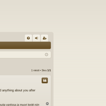
U
irj
ek
K
au
ist
K
du
er
si
öi
1 viesti • Sivu
1
/
1
sä
dy
än
d anything about you after
Y
ta vartissa ja muori keitti niin