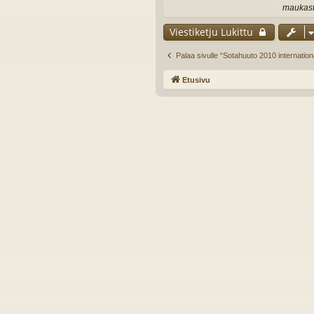
maukasta
Viestiketju Lukittu
Palaa sivulle “Sotahuuto 2010 internation
Etusivu