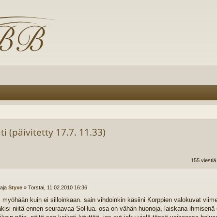
ti (päivitetty 17.7. 11.33)
155 viesti
ttaja
Styxe
»
Torstai, 11.02.2010 16:36
 myöhään kuin ei silloinkaan. sain vihdoinkin käsiini Korppien valokuvat viime
äkisi niitä ennen seuraavaa SoHua. osa on vähän huonoja, laiskana ihmisenä 