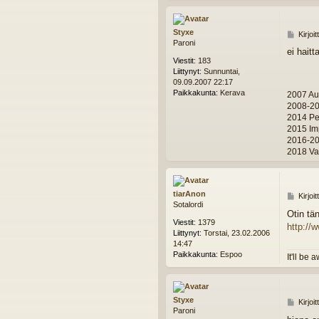
Styxe
V
Kirjoi
Paroni
i
ei haitt
e
Viestit:
183
s
Liittynyt:
Sunnuntai,
t
09.09.2007 22:17
i
Paikkakunta:
Kerava
2007 Au
2008-20
2014 Pe
2015 Im
2016-20
2018 Val
tiarAnon
V
Kirjoi
Sotalordi
i
Otin tä
e
Viestit:
1379
http://
s
Liittynyt:
Torstai, 23.02.2006
t
14:47
i
Paikkakunta:
Espoo
It'll be
Styxe
V
Kirjoi
Paroni
i