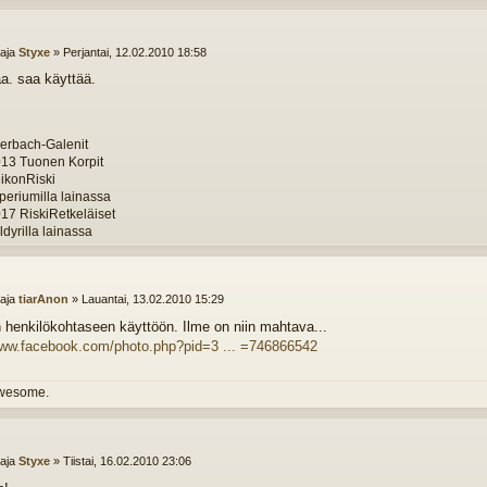
ttaja
Styxe
»
Perjantai, 12.02.2010 18:58
aa. saa käyttää.
erbach-Galenit
13 Tuonen Korpit
ikonRiski
periumilla lainassa
17 RiskiRetkeläiset
dyrilla lainassa
ttaja
tiarAnon
»
Lauantai, 13.02.2010 15:29
n henkilökohtaseen käyttöön. Ilme on niin mahtava...
www.facebook.com/photo.php?pid=3 ... =746866542
 awesome.
ttaja
Styxe
»
Tiistai, 16.02.2010 23:06