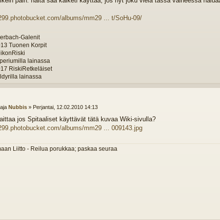
oikein päin. näitä saa kaiketi käyttää, jos nyt joku vielä tässä vaiheessa halu
s299.photobucket.com/albums/mm29 ... t/SoHu-09/
erbach-Galenit
13 Tuonen Korpit
ikonRiski
periumilla lainassa
17 RiskiRetkeläiset
dyrilla lainassa
ttaja
Nubbis
»
Perjantai, 12.02.2010 14:13
aittaa jos Spitaaliset käyttävät tätä kuvaa Wiki-sivulla?
s299.photobucket.com/albums/mm29 ... 009143.jpg
an Liitto - Reilua porukkaa; paskaa seuraa