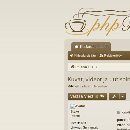
Keskustelualueet
Kirjaudu sisään
Rekisteröidy
Etusivu
Kuvat, videot ja uutisoin
Valvojat:
Ylläpito
,
Järjestäjät
Vastaa Viestiin
Styxe
V
Kirjoi
Paroni
i
parempi
e
Viestit:
183
etten n
s
Liittynyt:
Sunnuntai,
t