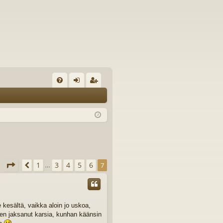
U
irj
ek
K
au
ist
K
du
er
si
öi
sä
dy
Sivu
7
/
7
1
3
4
5
6
Edellinen
7
ä
…
än
 kesältä, vaikka aloin jo uskoa,
en jaksanut karsia, kunhan käänsin