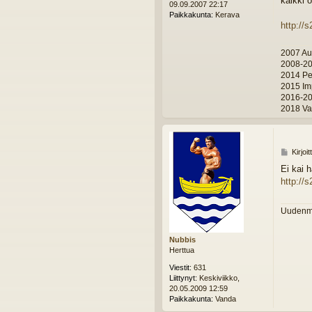
kaikki 
09.09.2007 22:17
i
Paikkakunta:
Kerava
http://
2007 Au
2008-20
2014 Pe
2015 Im
2016-20
2018 Val
V
Kirjoi
i
Ei kai h
e
http://
s
t
i
Uudenma
Nubbis
Herttua
Viestit:
631
Liittynyt:
Keskiviikko,
20.05.2009 12:59
Paikkakunta:
Vanda