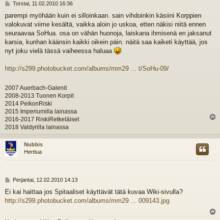
V
Torstai, 11.02.2010 16:36
i
parempi myöhään kuin ei silloinkaan. sain vihdoinkin käsiini Korppien
e
valokuvat viime kesältä, vaikka aloin jo uskoa, etten näkisi niitä ennen
s
t
seuraavaa SoHua. osa on vähän huonoja, laiskana ihmisenä en jaksanut
i
karsia, kunhan käänsin kaikki oikein päin. näitä saa kaiketi käyttää, jos
nyt joku vielä tässä vaiheessa haluaa
http://s299.photobucket.com/albums/mm29 ... t/SoHu-09/
2007 Auerbach-Galenit
2008-2013 Tuonen Korpit
2014 PeikonRiski
2015 Imperiumilla lainassa
2016-2017 RiskiRetkeläiset
l
2018 Valdyrilla lainassa
s
Nubbis
Herttua
V
Perjantai, 12.02.2010 14:13
i
Ei kai haittaa jos Spitaaliset käyttävät tätä kuvaa Wiki-sivulla?
e
http://s299.photobucket.com/albums/mm29 ... 009143.jpg
s
t
i
l