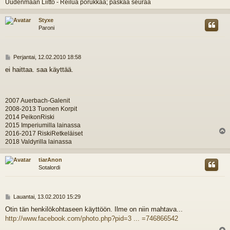
Uudenmaan Liitto - Reilua porukkaa; paskaa seuraa
s
Styxe
Paroni
V
Perjantai, 12.02.2010 18:58
i
ei haittaa. saa käyttää.
e
s
t
i
2007 Auerbach-Galenit
2008-2013 Tuonen Korpit
2014 PeikonRiski
2015 Imperiumilla lainassa
2016-2017 RiskiRetkeläiset
l
2018 Valdyrilla lainassa
s
tiarAnon
Sotalordi
V
Lauantai, 13.02.2010 15:29
i
Otin tän henkilökohtaseen käyttöön. Ilme on niin mahtava...
e
http://www.facebook.com/photo.php?pid=3 ... =746866542
s
t