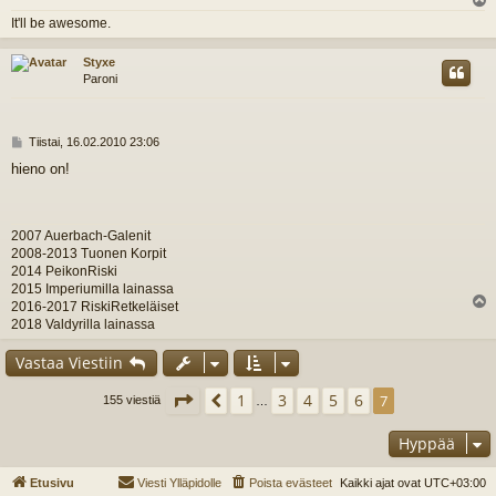
i
l
It'll be awesome.
s
Styxe
Paroni
V
Tiistai, 16.02.2010 23:06
i
hieno on!
e
s
t
i
2007 Auerbach-Galenit
2008-2013 Tuonen Korpit
2014 PeikonRiski
2015 Imperiumilla lainassa
2016-2017 RiskiRetkeläiset
l
2018 Valdyrilla lainassa
s
Vastaa Viestiin
Sivu
7
/
7
1
3
4
5
6
Edellinen
7
155 viestiä
…
Hyppää
Etusivu
Viesti Ylläpidolle
Poista evästeet
Kaikki ajat ovat
UTC+03:00