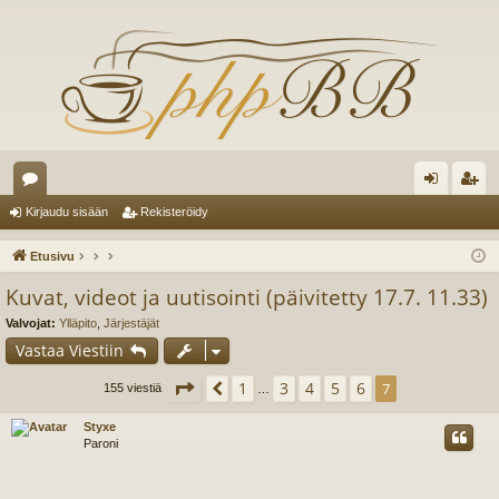
es
irj
ek
Kirjaudu sisään
Rekisteröidy
ku
au
ist
Etusivu
st
du
er
Kuvat, videot ja uutisointi (päivitetty 17.7. 11.33)
el
si
öi
Valvojat:
Ylläpito
,
Järjestäjät
ua
sä
dy
Vastaa Viestiin
lu
än
Sivu
7
/
7
1
3
4
5
6
Edellinen
7
155 viestiä
…
ee
Styxe
Paroni
t