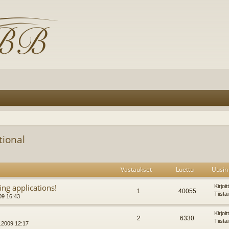
tional
Vastaukset
Luettu
Uusin 
ng applications!
Kirjoi
1
40055
Tiista
09 16:43
Kirjoi
2
6330
Tiista
.2009 12:17