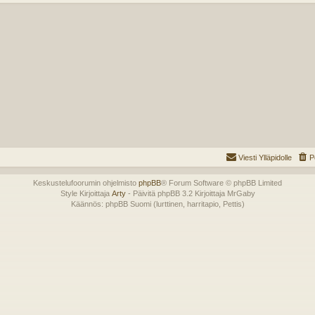
Viesti Ylläpidolle
P
Keskustelufoorumin ohjelmisto
phpBB
® Forum Software © phpBB Limited
Style Kirjoittaja
Arty
- Päivitä phpBB 3.2 Kirjoittaja MrGaby
Käännös: phpBB Suomi (lurttinen, harritapio, Pettis)