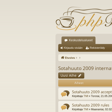
Keskustelualueet
Kirjaudu sisään
Rekisteröidy
Etusivu
Sotahuuto 2009 interna
Uusi Aihe
Aiheet
Sotahuuto 2009 accepti
Kirjoittaja
TMl
» Torstai, 21.05.20
Sotahuuto 2009 rules
Kirjoittaja
TMl
» Maanantai, 02.02