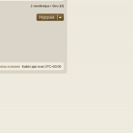
2 viestiketjua • Sivu
1
/
1
Hyppää
oista evästeet
Kaikki ajat ovat
UTC+03:00