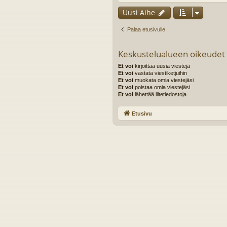
Uusi Aihe
Palaa etusivulle
Keskustelualueen oikeudet
Et voi
kirjoittaa uusia viestejä
Et voi
vastata viestiketjuihin
Et voi
muokata omia viestejäsi
Et voi
poistaa omia viestejäsi
Et voi
lähettää liitetiedostoja
Etusivu