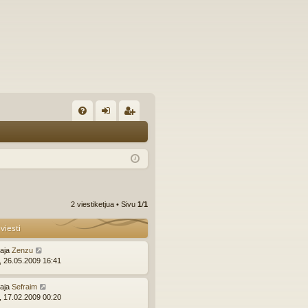
U
irj
ek
K
au
ist
K
du
er
si
öi
2 viestiketjua • Sivu
1
/
1
sä
dy
viesti
än
ttaja
Zenzu
i, 26.05.2009 16:41
ttaja
Sefraim
i, 17.02.2009 00:20