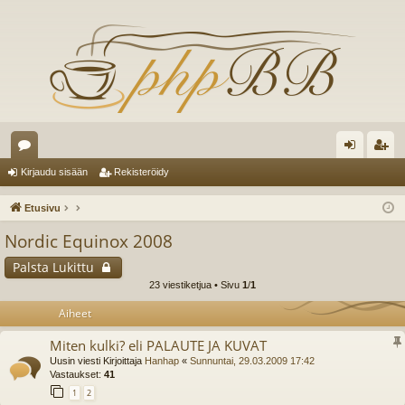
es
irj
ek
Kirjaudu sisään
Rekisteröidy
ku
au
ist
Etusivu
st
du
er
Nordic Equinox 2008
el
si
öi
Palsta Lukittu
ua
sä
dy
23 viestiketjua • Sivu
1
/
1
lu
än
Aiheet
ee
Miten kulki? eli PALAUTE JA KUVAT
Uusin viesti Kirjoittaja
Hanhap
«
Sunnuntai, 29.03.2009 17:42
t
Vastaukset:
41
1
2