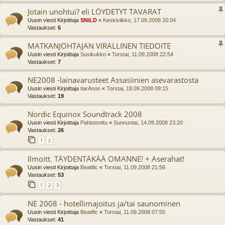
Jotain unohtui? eli LÖYDETYT TAVARAT
Uusin viesti Kirjoittaja
SNiLD
«
Keskiviikko, 17.09.2008 20:04
Vastaukset:
5
MATKANJOHTAJAN VIRALLINEN TIEDOITE
Uusin viesti Kirjoittaja
Susikukko
«
Torstai, 11.09.2008 22:54
Vastaukset:
7
NE2008 -lainavarusteet Assasiinien asevarastosta
Uusin viesti Kirjoittaja
tiarAnon
«
Torstai, 18.09.2008 09:15
Vastaukset:
19
Nordic Equinox Soundtrack 2008
Uusin viesti Kirjoittaja
Pahistonttu
«
Sunnuntai, 14.09.2008 23:20
Vastaukset:
26
1
2
Ilmoitt. TÄYDENTÄKÄÄ OMANNE! + Aserahat!
Uusin viesti Kirjoittaja
Beatific
«
Torstai, 11.09.2008 21:56
Vastaukset:
53
1
2
3
NE 2008 - hotellimajoitus ja/tai saunominen
Uusin viesti Kirjoittaja
Beatific
«
Torstai, 11.09.2008 07:55
Vastaukset:
41