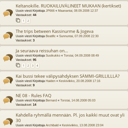
Keltanokille. RUOKAILUVÄLINEET MUKAAN (kertikset)
Uusin viesti Kirjoittaja
JP666
«
Maanantai, 08.09.2008 12:37
Vastaukset:
44
1
2
The trips between Kassinurme & Jogeva
Uusin viesti Kirjoittaja
Beatific
«
Sunnuntai, 07.09.2008 22:30
Vastaukset:
3
Ja seuraava reissuhan on...
Uusin viesti Kirjoittaja
Susikukko
«
Torstai, 04.09.2008 08:49
Vastaukset:
95
1
2
3
4
Kai bussi tekee välipysähdyksen SÄMMI-GRILLILLLÄ?
Uusin viesti Kirjoittaja
Haiden
«
Keskiviikko, 20.08.2008 17:16
Vastaukset:
9
NE 08 - Rules FAQ
Uusin viesti Kirjoittaja
Bernard
«
Torstai, 14.08.2008 05:03
Vastaukset:
14
Kahdella ryhmällä mennään. Pl. jos kaikki muut ovat yli
30
Uusin viesti Kirjoittaja
Archibald
«
Keskiviikko, 13.08.2008 23:04