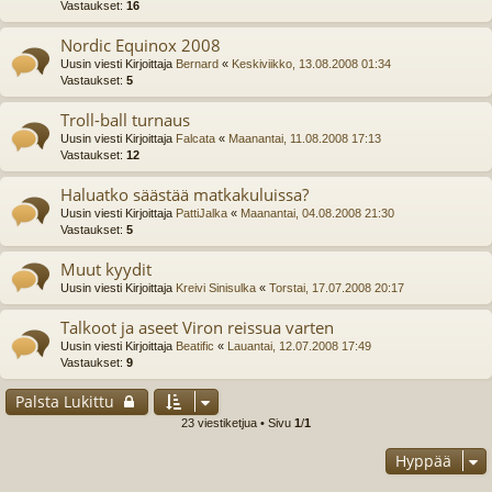
Vastaukset:
16
Nordic Equinox 2008
Uusin viesti Kirjoittaja
Bernard
«
Keskiviikko, 13.08.2008 01:34
Vastaukset:
5
Troll-ball turnaus
Uusin viesti Kirjoittaja
Falcata
«
Maanantai, 11.08.2008 17:13
Vastaukset:
12
Haluatko säästää matkakuluissa?
Uusin viesti Kirjoittaja
PattiJalka
«
Maanantai, 04.08.2008 21:30
Vastaukset:
5
Muut kyydit
Uusin viesti Kirjoittaja
Kreivi Sinisulka
«
Torstai, 17.07.2008 20:17
Talkoot ja aseet Viron reissua varten
Uusin viesti Kirjoittaja
Beatific
«
Lauantai, 12.07.2008 17:49
Vastaukset:
9
Palsta Lukittu
23 viestiketjua • Sivu
1
/
1
Hyppää