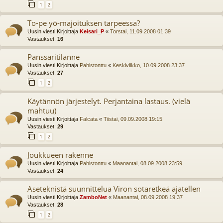
1
2
To-pe yö-majoituksen tarpeessa?
Uusin viesti Kirjoittaja
Keisari_P
«
Torstai, 11.09.2008 01:39
Vastaukset:
16
Panssaritilanne
Uusin viesti Kirjoittaja
Pahistonttu
«
Keskiviikko, 10.09.2008 23:37
Vastaukset:
27
1
2
Käytännön järjestelyt. Perjantaina lastaus. (vielä
mahtuu)
Uusin viesti Kirjoittaja
Falcata
«
Tiistai, 09.09.2008 19:15
Vastaukset:
29
1
2
Joukkueen rakenne
Uusin viesti Kirjoittaja
Pahistonttu
«
Maanantai, 08.09.2008 23:59
Vastaukset:
24
Aseteknistä suunnittelua Viron sotaretkeä ajatellen
Uusin viesti Kirjoittaja
ZamboNet
«
Maanantai, 08.09.2008 19:37
Vastaukset:
28
1
2