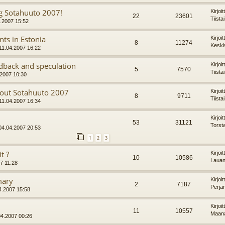
ng Sotahuuto 2007!
Kirjoi
22
23601
Tiista
.2007 15:52
nts in Estonia
Kirjoi
8
11274
Keski
 11.04.2007 16:22
edback and speculation
Kirjoi
5
7570
Tiista
7.2007 10:30
bout Sotahuuto 2007
Kirjoi
8
9711
Tiista
 11.04.2007 16:34
Kirjoi
53
31121
Torst
04.04.2007 20:53
1
2
3
t ?
Kirjoi
10
10586
Lauan
07 11:28
mary
Kirjoi
2
7187
Perja
4.2007 15:58
Kirjoi
11
10557
Maana
04.2007 00:26