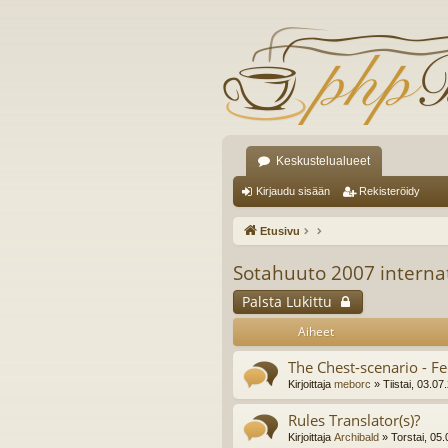
Keskustelualueet
Kirjaudu sisään
Rekisteröidy
Etusivu
Sotahuuto 2007 interna
Palsta Lukittu
Aiheet
The Chest-scenario - F
Kirjoittaja
meborc
» Tiistai, 03.0
Rules Translator(s)?
Kirjoittaja
Archibald
» Torstai, 05