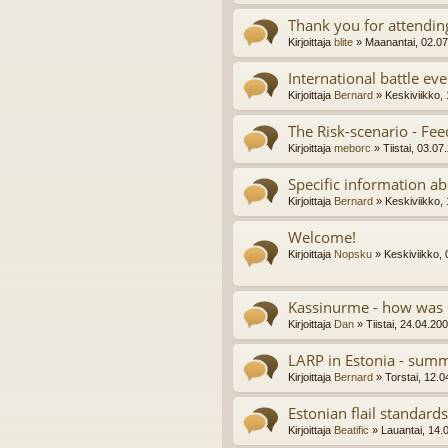
Thank you for attendi
Kirjoittaja
blite
» Maanantai, 02.07
International battle eve
Kirjoittaja
Bernard
» Keskiviikko,
The Risk-scenario - Fe
Kirjoittaja
meborc
» Tiistai, 03.0
Specific information a
Kirjoittaja
Bernard
» Keskiviikko,
Welcome!
Kirjoittaja
Nopsku
» Keskiviikko, 
Kassinurme - how was i
Kirjoittaja
Dan
» Tiistai, 24.04.20
LARP in Estonia - sum
Kirjoittaja
Bernard
» Torstai, 12.0
Estonian flail standards
Kirjoittaja
Beatific
» Lauantai, 14.