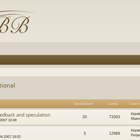
tional
Vastaukset
Luettu
Uusin 
eedback and speculation
Kirjoi
20
73303
Maana
7.2007 10:48
Kirjoi
5
12989
Perja
.04.2007 19:02