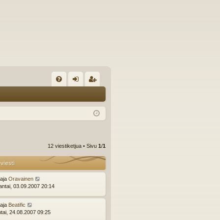
U
irj
ek
K
au
ist
K
du
er
si
öi
12 viestiketjua • Sivu
1
/
1
sä
dy
viesti
än
ttaja
Oravainen
ntai, 03.09.2007 20:14
ttaja
Beatific
ntai, 24.08.2007 09:25