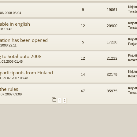
Kirjoi
9
19061
Torst
.06.2008 05:04
able in english
Kirjoi
12
20900
Torst
08 19:43
ration has been opened
Kirjoi
5
17220
Perja
.2008 22:11
ng to Sotahuuto 2008
Kirjoi
12
21222
Keski
1.03.2008 01:45
participants from Finland
Kirjoi
14
32179
Keski
, 29.07.2007 08:48
the rules
Kirjoi
47
85975
Torst
.07.2007 09:09
1
2