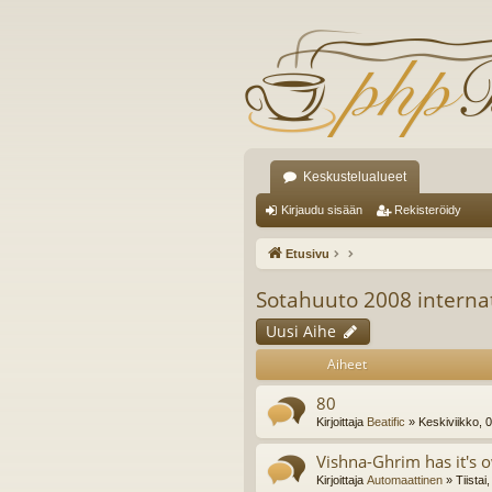
Keskustelualueet
Kirjaudu sisään
Rekisteröidy
Etusivu
Sotahuuto 2008 interna
Uusi Aihe
Aiheet
80
Kirjoittaja
Beatific
» Keskiviikko, 
Vishna-Ghrim has it's 
Kirjoittaja
Automaattinen
» Tiistai