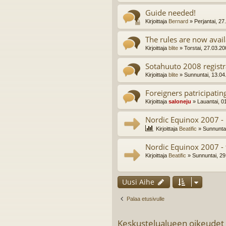
Guide needed!
Kirjoittaja
Bernard
» Perjantai, 27
The rules are now avail
Kirjoittaja
blite
» Torstai, 27.03.20
Sotahuuto 2008 regist
Kirjoittaja
blite
» Sunnuntai, 13.04
Foreigners patricipati
Kirjoittaja
saloneju
» Lauantai, 0
Nordic Equinox 2007 - 
Kirjoittaja
Beatific
» Sunnuntai
Nordic Equinox 2007 - 
Kirjoittaja
Beatific
» Sunnuntai, 29
Uusi Aihe
Palaa etusivulle
Keskustelualueen oikeudet