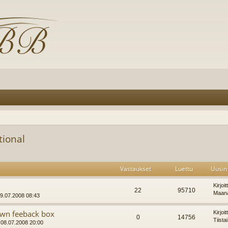
tional
Vastaukset
Luettu
Uusin 
Kirjoi
22
95710
Maana
09.07.2008 08:43
own feeback box
Kirjoi
0
14756
Tiista
, 08.07.2008 20:00