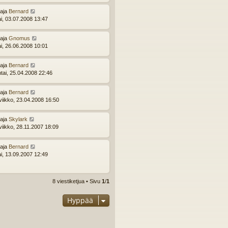
ttaja
Bernard
ai, 03.07.2008 13:47
ttaja
Gnomus
ai, 26.06.2008 10:01
ttaja
Bernard
ntai, 25.04.2008 22:46
ttaja
Bernard
viikko, 23.04.2008 16:50
ttaja
Skylark
viikko, 28.11.2007 18:09
ttaja
Bernard
ai, 13.09.2007 12:49
8 viestiketjua • Sivu
1
/
1
Hyppää