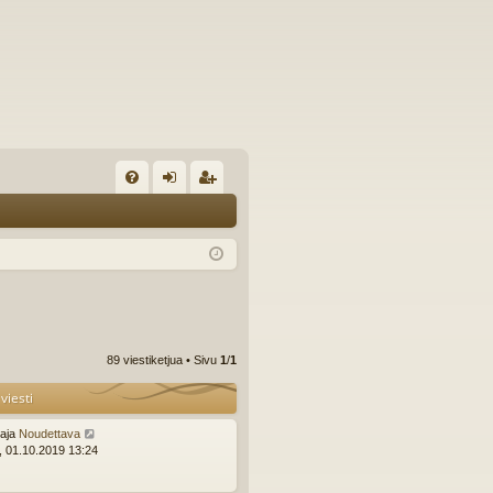
U
irj
ek
K
au
ist
K
du
er
si
öi
sä
dy
89 viestiketjua • Sivu
1
/
1
än
viesti
ttaja
Noudettava
i, 01.10.2019 13:24