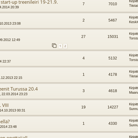
tart-up treenileiri 19-21.9.
Kirjoi
7
7010
Tiista
04.2014 20:39
Kirjoi
2
5467
Keski
10.2013 23:08
Kirjoi
27
15031
Torst
09.2012 12:49
1
2
Kirjoi
4
5132
Torst
14 22:37
Kirjoi
1
4178
Tiista
6.12.2013 22:15
eenit Turussa 20.4
Kirjoi
3
4618
Maana
, 22.03.2014 23:23
 VIII
Kirjoi
19
14227
Sunnu
14.10.2013 00:31
ellä?
Kirjoi
1
4330
Sunnu
.2014 23:48
en opettajia!!
Kirjoi