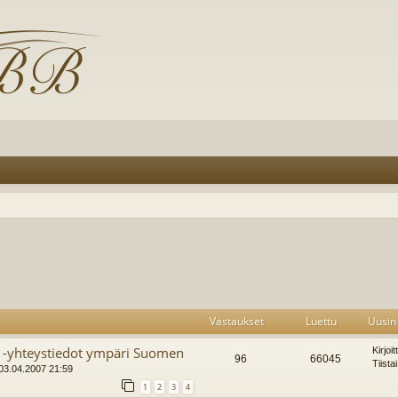
Vastaukset
Luettu
Uusin 
ja -yhteystiedot ympäri Suomen
Kirjoi
96
66045
Tiista
, 03.04.2007 21:59
1
2
3
4