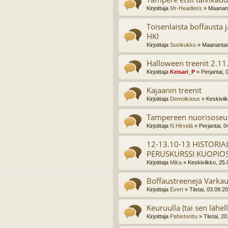
Kirjoittaja
Mr-Headless
» Maanant
Toisenlaista boffausta 
HKI
Kirjoittaja
Susikukko
» Maanantai,
Halloween treenit 2.1
Kirjoittaja
Keisari_P
» Perjantai, 
Kajaanin treenit
Kirjoittaja
Demolicious
» Keskivii
Tampereen nuorisoseur
Kirjoittaja
N.Hirvelä
» Perjantai, 
12-13.10-13 HISTORIA
PERUSKURSSI KUOPIO
Kirjoittaja
Mika
» Keskiviikko, 25
Boffaustreenejä Varkau
Kirjoittaja
Evert
» Tiistai, 03.09.2
Keuruulla (tai sen lähel
Kirjoittaja
Pahistonttu
» Tiistai, 2