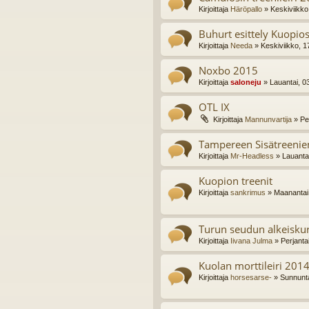
Kirjoittaja
Häröpallo
» Keskiviikko
Buhurt esittely Kuopio
Kirjoittaja
Needa
» Keskiviikko, 1
Noxbo 2015
Kirjoittaja
saloneju
» Lauantai, 0
OTL IX
Kirjoittaja
Mannunvartija
» Per
Tampereen Sisätreenien
Kirjoittaja
Mr-Headless
» Lauantai
Kuopion treenit
Kirjoittaja
sankrimus
» Maanantai,
Turun seudun alkeiskur
Kirjoittaja
Iivana Julma
» Perjanta
Kuolan morttileiri 2014
Kirjoittaja
horsesarse-
» Sunnunta