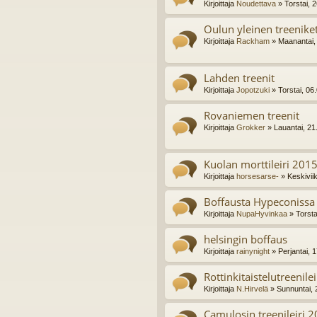
Kirjoittaja
Noudettava
» Torstai, 
Oulun yleinen treenike
Kirjoittaja
Rackham
» Maanantai,
Lahden treenit
Kirjoittaja
Jopotzuki
» Torstai, 06
Rovaniemen treenit
Kirjoittaja
Grokker
» Lauantai, 21
Kuolan morttileiri 201
Kirjoittaja
horsesarse-
» Keskivii
Boffausta Hypeconissa 
Kirjoittaja
NupaHyvinkaa
» Torsta
helsingin boffaus
Kirjoittaja
rainynight
» Perjantai, 
Rottinkitaistelutreenilei
Kirjoittaja
N.Hirvelä
» Sunnuntai, 
Camulosin treenileiri 