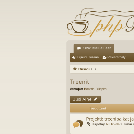
Keskustelualueet
Kirjaudu sisään
Rekisteröidy
Etusivu
Treenit
Valvojat:
Beatific
,
Ylläpito
Uusi Aihe
Tiedotteet
Projekti: treenipaikat 
Kirjoittaja
N.Hirvelä
» Tiistai