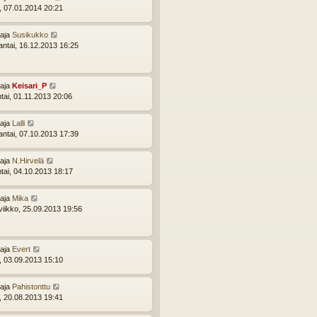
i, 07.01.2014 20:21
ttaja
Susikukko
ntai, 16.12.2013 16:25
ttaja
Keisari_P
ntai, 01.11.2013 20:06
ttaja
Lalli
ntai, 07.10.2013 17:39
ttaja
N.Hirvelä
ntai, 04.10.2013 18:17
ttaja
Mika
viikko, 25.09.2013 19:56
ttaja
Evert
i, 03.09.2013 15:10
ttaja
Pahistonttu
i, 20.08.2013 19:41