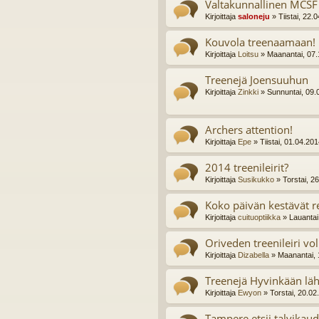
Valtakunnallinen MCSF s
Kirjoittaja
saloneju
» Tiistai, 22.
Kouvola treenaamaan!
Kirjoittaja
Loitsu
» Maanantai, 07.
Treenejä Joensuuhun
Kirjoittaja
Zinkki
» Sunnuntai, 09.
Archers attention!
Kirjoittaja
Epe
» Tiistai, 01.04.20
2014 treenileirit?
Kirjoittaja
Susikukko
» Torstai, 2
Koko päivän kestävät r
Kirjoittaja
cuituoptiikka
» Lauantai
Oriveden treenileiri vol.
Kirjoittaja
Dizabella
» Maanantai, 
Treenejä Hyvinkään läh
Kirjoittaja
Ewyon
» Torstai, 20.02
Tampere etsii talvikaud