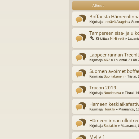
Aiheet
Boffausta Hämeenlinn
Kirjoittaja
Lentävä Altagrin
» Sunnu
Tampereen sisä- ja ulko
Kirjoittaja
N.Hirvelä
» Lauanta
Lappeenrannan Treenit
Kirjoittaja
AR2
» Lauantai, 31.08.
Suomen avoimet boffau
Kirjoittaja
Suontakanen
» Tiistai,
Tracon 2019
Kirjoittaja
Noudettava
» Tiistai, 1
Hämeen keskiaikafestiv
Kirjoittaja
Henkilö
» Maanantai, 1
Hämeenlinnan ulkotree
Kirjoittaja
Suolaisin
» Maanantai, 
Mylly 1