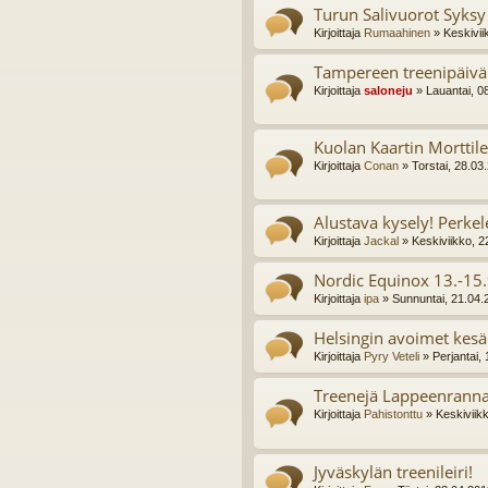
Turun Salivuorot Syksy
Kirjoittaja
Rumaahinen
» Keskivii
Tampereen treenipäivä
Kirjoittaja
saloneju
» Lauantai, 0
Kuolan Kaartin Morttile
Kirjoittaja
Conan
» Torstai, 28.03
Alustava kysely! Perkel
Kirjoittaja
Jackal
» Keskiviikko, 2
Nordic Equinox 13.-15.
Kirjoittaja
ipa
» Sunnuntai, 21.04.
Helsingin avoimet kesä
Kirjoittaja
Pyry Veteli
» Perjantai,
Treenejä Lappeenranna
Kirjoittaja
Pahistonttu
» Keskiviik
Jyväskylän treenileiri!