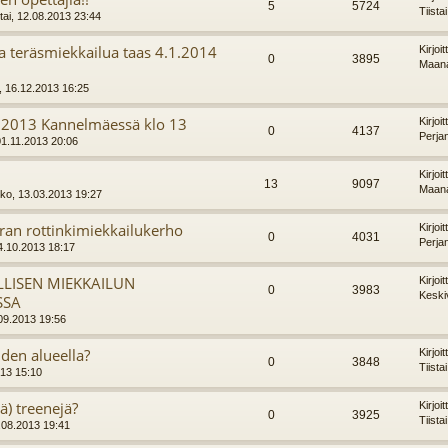
5
5724
Tiista
ai, 12.08.2013 23:44
ja teräsmiekkailua taas 4.1.2014
Kirjoi
0
3895
Maana
 16.12.2013 16:25
1.2013 Kannelmäessä klo 13
Kirjoi
0
4137
Perja
01.11.2013 20:06
Kirjoi
13
9097
Maana
kko, 13.03.2013 19:27
an rottinkimiekkailukerho
Kirjoi
0
4031
Perja
04.10.2013 18:17
LLISEN MIEKKAILUN
Kirjoi
0
3983
Keski
SSA
.09.2013 19:56
den alueella?
Kirjoi
0
3848
Tiista
013 15:10
lä) treenejä?
Kirjoi
0
3925
Tiista
0.08.2013 19:41