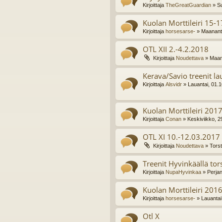
Kirjoittaja
TheGreatGuardian
» Su
Kuolan Morttileiri 15-
Kirjoittaja
horsesarse-
» Maananta
OTL XII 2.-4.2.2018
Kirjoittaja
Noudettava
» Maana
Kerava/Savio treenit la
Kirjoittaja
Alsvidr
» Lauantai, 01.
Kuolan Morttileiri 201
Kirjoittaja
Conan
» Keskiviikko, 2
OTL XI 10.-12.03.2017
Kirjoittaja
Noudettava
» Torst
Treenit Hyvinkäällä tors
Kirjoittaja
NupaHyvinkaa
» Perjan
Kuolan Morttileiri 201
Kirjoittaja
horsesarse-
» Lauantai
Otl X