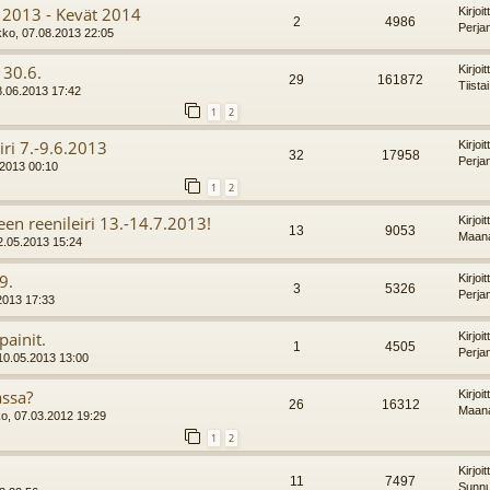
 2013 - Kevät 2014
Kirjoi
2
4986
Perja
kko, 07.08.2013 22:05
 30.6.
Kirjoi
29
161872
Tiista
8.06.2013 17:42
1
2
iri 7.-9.6.2013
Kirjoi
32
17958
Perja
.2013 00:10
1
2
een reenileiri 13.-14.7.2013!
Kirjoi
13
9053
Maana
2.05.2013 15:24
9.
Kirjoi
3
5326
Perja
2013 17:33
painit.
Kirjoi
1
4505
Perja
 10.05.2013 13:00
ssa?
Kirjoi
26
16312
Maana
ko, 07.03.2012 19:29
1
2
Kirjoi
11
7497
Sunnu