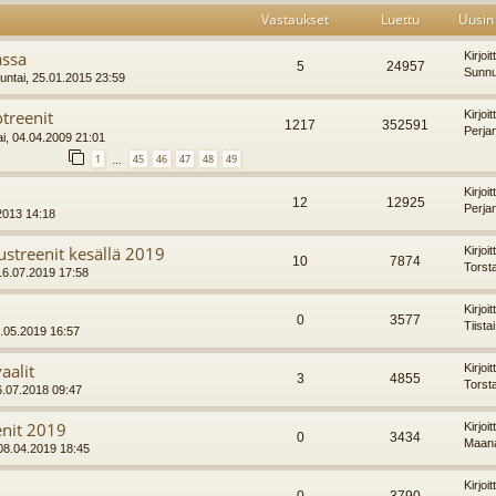
Vastaukset
Luettu
Uusin 
assa
Kirjoi
5
24957
Sunnu
ntai, 25.01.2015 23:59
treenit
Kirjoi
1217
352591
Perja
i, 04.04.2009 21:01
1
45
46
47
48
49
…
Kirjoi
12
12925
Perja
2013 14:18
streenit kesällä 2019
Kirjoi
10
7874
Torst
 16.07.2019 17:58
Kirjoi
0
3577
Tiista
4.05.2019 16:57
aalit
Kirjoi
3
4855
Torst
6.07.2018 09:47
nit 2019
Kirjoi
0
3434
Maana
08.04.2019 18:45
Kirjoi