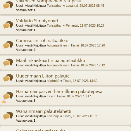
Valkoisen Komppanian rättipesu
Uusin viesti Kirjoittaja
Tyrisalthan
«
Lauantai, 29.07.2023 08:45
Vastaukset:
1
Valdyrin Simatynnyri
Uusin viesti Kirjoittaja
Tyrisalthan
«
Perjantai, 21.07.2023 10:27
Vastaukset:
1
Camusosin röhinälaatikko
Uusin viesti Kirjoittaja
Automaattinen
«
Tiistai, 18.07.2023 17:20
Vastaukset:
2
Maahinkaiskaartin palautelaatikko
Uusin viesti Kirjoittaja
Automaattinen
«
Tiistai, 18.07.2023 17:12
Uudenmaan Liiton palaute
Uusin viesti Kirjoittaja
höplimö2
«
Tiistai, 18.07.2023 13:39
Harhamainparven harmillinen palautepesä
Uusin viesti Kirjoittaja
Ince
«
Tiistai, 18.07.2023 13:17
Vastaukset:
3
Wanainmaan palautelähetti
Uusin viesti Kirjoittaja
Taisteilija
«
Tiistai, 18.07.2023 11:52
Vastaukset:
1
Galenien palautelaatikko