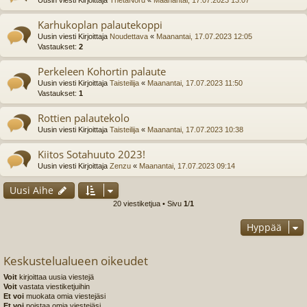
Karhukoplan palautekoppi
Uusin viesti Kirjoittaja
Noudettava
«
Maanantai, 17.07.2023 12:05
Vastaukset:
2
Perkeleen Kohortin palaute
Uusin viesti Kirjoittaja
Taisteilija
«
Maanantai, 17.07.2023 11:50
Vastaukset:
1
Rottien palautekolo
Uusin viesti Kirjoittaja
Taisteilija
«
Maanantai, 17.07.2023 10:38
Kiitos Sotahuuto 2023!
Uusin viesti Kirjoittaja
Zenzu
«
Maanantai, 17.07.2023 09:14
Uusi Aihe
20 viestiketjua • Sivu
1
/
1
Hyppää
Keskustelualueen oikeudet
Voit
kirjoittaa uusia viestejä
Voit
vastata viestiketjuihin
Et voi
muokata omia viestejäsi
Et voi
poistaa omia viestejäsi