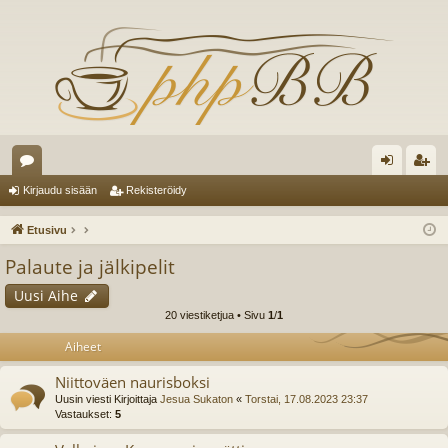
es
irj
ek
Kirjaudu sisään
Rekisteröidy
ku
au
ist
Etusivu
st
du
er
Palaute ja jälkipelit
el
si
öi
Uusi Aihe
ua
sä
dy
20 viestiketjua • Sivu
1
/
1
lu
än
Aiheet
ee
Niittoväen naurisboksi
Uusin viesti Kirjoittaja
Jesua Sukaton
«
Torstai, 17.08.2023 23:37
t
Vastaukset:
5