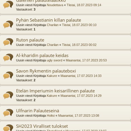
Uusin viesti Kirjoittaja
Noudettava
«
Tiistai, 18.07.2023 09:14
Vastaukset:
3
Pyhän Sebastianin killan palaute
Uusin viesti Kirjoittaja
Charilan
«
Tiistai, 18.07.2023 00:10
Vastaukset:
1
Ruton palaute
Uusin viesti Kirjoittaja
Charilan
«
Tiistai, 18.07.2023 00:02
Al-kharidin palaute keidas
Uusin viesti Kirjoittaja
ugly sword
«
Maanantai, 17.07.2023 20:53
Savon Rykmentin palauteboxi
Uusin viesti Kirjoittaja
Kakure
«
Maanantai, 17.07.2023 14:33
Vastaukset:
2
Etelän Imperiumin keisarillinen palaute
Uusin viesti Kirjoittaja
Kakure
«
Maanantai, 17.07.2023 14:29
Vastaukset:
2
Ulfnarin Palauteseinä
Uusin viesti Kirjoittaja
Holtsi
«
Maanantai, 17.07.2023 13:08
SH2023 Viralliset tulokset
Uusin viesti Kirjoittaja
ThetaNord
«
Maanantai, 17.07.2023 13:07