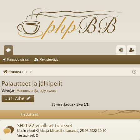
es
irj
ek
Kirjaudu sisään
Rekisteröidy
ku
au
ist
Etusivu
st
du
er
Palautteet ja jälkipelit
el
si
öi
Valvojat:
Mannunvartija
,
ugly sword
ua
sä
dy
Uusi Aihe
23 viestiketjua • Sivu
1
/
1
lu
än
Tiedotteet
ee
SH2022 viralliset tulokset
t
Uusin viesti Kirjoittaja
Minardil
«
Lauantai, 25.06.2022 10:10
Vastaukset:
2