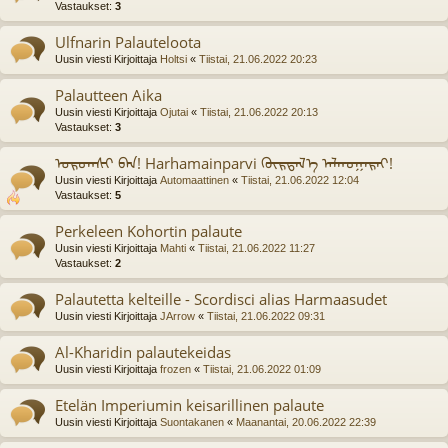
Vastaukset:
3
Ulfnarin Palauteloota
Uusin viesti Kirjoittaja
Holtsi
«
Tiistai, 21.06.2022 20:23
Palautteen Aika
Uusin viesti Kirjoittaja
Ojutai
«
Tiistai, 21.06.2022 20:13
Vastaukset:
3
ᠤᠷᠤᠭᠰᠢ ᠪᠠᠨ! Harhamainparvi ᠬᠦᠷᠲᠡᠯ᠎ᠡ ᠠᠯᠬᠤᠭᠠᠷᠠᠢ!
Uusin viesti Kirjoittaja
Automaattinen
«
Tiistai, 21.06.2022 12:04
Vastaukset:
5
Perkeleen Kohortin palaute
Uusin viesti Kirjoittaja
Mahti
«
Tiistai, 21.06.2022 11:27
Vastaukset:
2
Palautetta kelteille - Scordisci alias Harmaasudet
Uusin viesti Kirjoittaja
JArrow
«
Tiistai, 21.06.2022 09:31
Al-Kharidin palautekeidas
Uusin viesti Kirjoittaja
frozen
«
Tiistai, 21.06.2022 01:09
Etelän Imperiumin keisarillinen palaute
Uusin viesti Kirjoittaja
Suontakanen
«
Maanantai, 20.06.2022 22:39