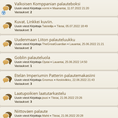
Valkoisen Komppanian palauteboksi
Uusin viesti Kirjoittaja
vormi
«
Maanantai, 11.07.2022 21:20
Vastaukset:
2
Kuvat. Linkkei kuviin.
Uusin viesti Kirjoittaja
Taisteilija
«
Tiistai, 05.07.2022 18:49
Vastaukset:
3
Uudenmaan Liiton palauteluukku
Uusin viesti Kirjoittaja
TheGreatGuardian
«
Lauantai, 25.06.2022 21:21
Vastaukset:
2
Goblin palauteluola
Uusin viesti Kirjoittaja
Ojutai
«
Lauantai, 25.06.2022 14:50
Vastaukset:
1
Etelän Imperiumin Patterin palautemakasiini
Uusin viesti Kirjoittaja
Gnomus
«
Keskiviikko, 22.06.2022 21:43
Vastaukset:
3
Laatupoikien laatutarkastelu
Uusin viesti Kirjoittaja
jousi
«
Tiistai, 21.06.2022 23:26
Vastaukset:
3
Niittoväen palaute
Uusin viesti Kirjoittaja
Mahti
«
Tiistai, 21.06.2022 20:28