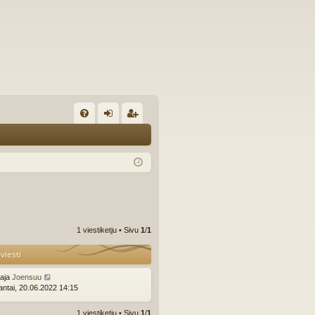
U
irj
ek
K
au
ist
K
du
er
si
öi
sä
dy
1 viestiketju • Sivu
1
/
1
än
viesti
ttaja
Joensuu
ntai, 20.06.2022 14:15
1 viestiketju • Sivu
1
/
1