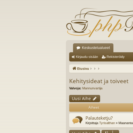
Keskustelualueet
Kirjaudu sisään
Rekisteröidy
Etusivu
Kehitysideat ja toiveet
Valvoja:
Mannunvartija
Uusi Aihe
Aiheet
Palauteketju?
Kirjoittaja
Tyrisalthan
» Maanantai