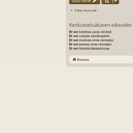
Uusi Aihe
Palaa etusivulle
Keskustelualueen oikeudet
Et voi
kirjoittaa uusia viestejä
Et voi
vastata viestiketjuihin
Et voi
muokata omia viestejäsi
Et voi
poistaa omia viestejäsi
Et voi
lähettää liitetiedostoja
Etusivu