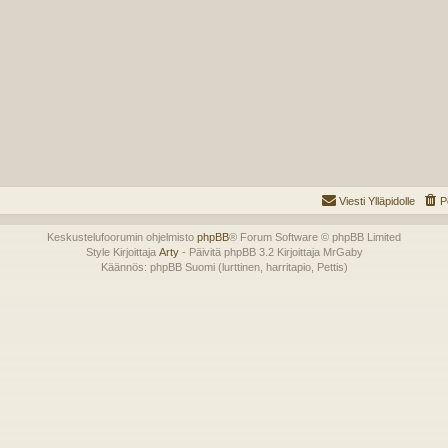
Viesti Ylläpidolle
P
Keskustelufoorumin ohjelmisto
phpBB
® Forum Software © phpBB Limited
Style Kirjoittaja
Arty
- Päivitä phpBB 3.2 Kirjoittaja MrGaby
Käännös: phpBB Suomi (lurttinen, harritapio, Pettis)