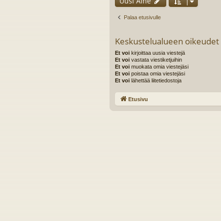
Uusi Aihe
Palaa etusivulle
Keskustelualueen oikeudet
Et voi
kirjoittaa uusia viestejä
Et voi
vastata viestiketjuihin
Et voi
muokata omia viestejäsi
Et voi
poistaa omia viestejäsi
Et voi
lähettää liitetiedostoja
Etusivu