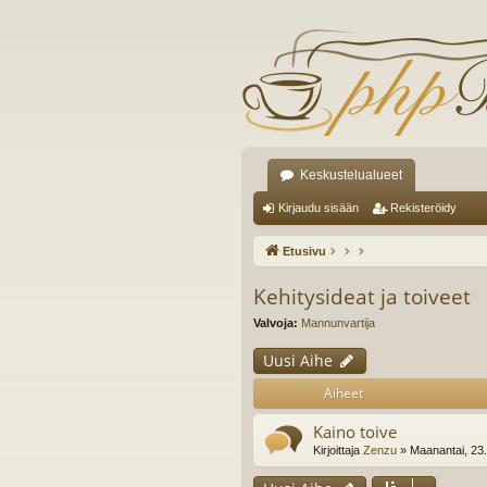
Keskustelualueet
Kirjaudu sisään
Rekisteröidy
Etusivu
Kehitysideat ja toiveet
Valvoja:
Mannunvartija
Uusi Aihe
Aiheet
Kaino toive
Kirjoittaja
Zenzu
» Maanantai, 23