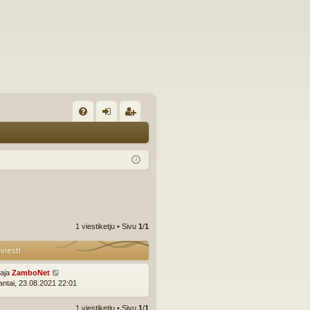
U
irj
ek
K
au
ist
K
du
er
si
öi
sä
dy
1 viestiketju • Sivu
1
/
1
än
viesti
ttaja
ZamboNet
ntai, 23.08.2021 22:01
1 viestiketju • Sivu
1
/
1