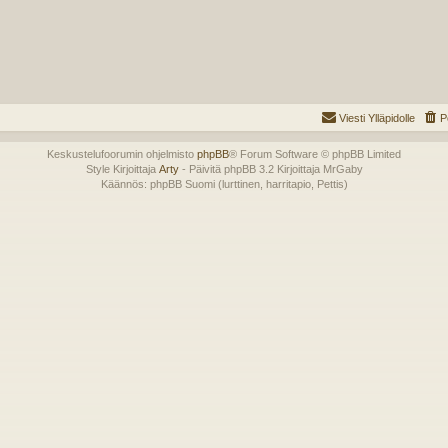
Viesti Ylläpidolle
P
Keskustelufoorumin ohjelmisto
phpBB
® Forum Software © phpBB Limited
Style Kirjoittaja
Arty
- Päivitä phpBB 3.2 Kirjoittaja MrGaby
Käännös: phpBB Suomi (lurttinen, harritapio, Pettis)