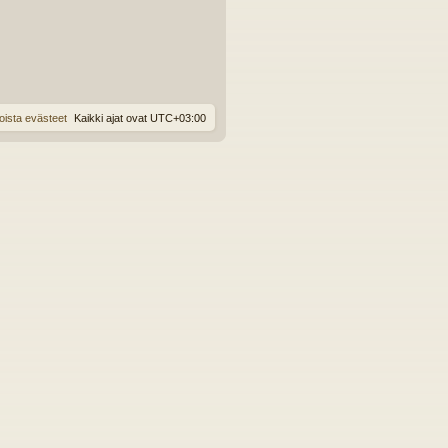
oista evästeet
Kaikki ajat ovat
UTC+03:00