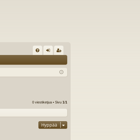
U
irj
ek
K
au
ist
K
du
er
si
öi
sä
dy
0 viestiketjua • Sivu
1
/
1
än
Hyppää