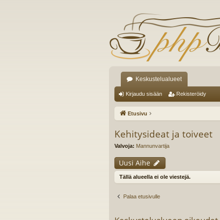
Keskustelualueet
Kirjaudu sisään
Rekisteröidy
Etusivu
Kehitysideat ja toiveet
Valvoja:
Mannunvartija
Uusi Aihe
Tällä alueella ei ole viestejä.
Palaa etusivulle