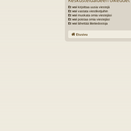
Keskustelualueen oikeudet
Et voi
kirjoittaa uusia viestejä
Et voi
vastata viestiketjuihin
Et voi
muokata omia viestejäsi
Et voi
poistaa omia viestejäsi
Et voi
lähettää liitetiedostoja
Etusivu