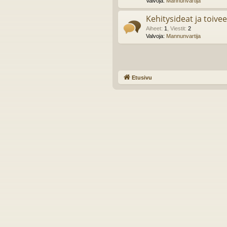
Valvoja:
Mannunvartija
Kehitysideat ja toivee
Aiheet
:
1
,
Viestit
:
2
Valvoja:
Mannunvartija
Etusivu