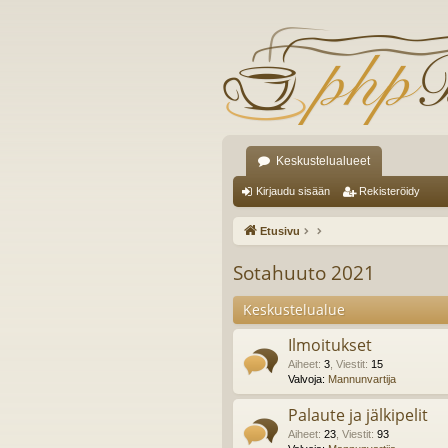
Keskustelualueet
Kirjaudu sisään
Rekisteröidy
Etusivu
Sotahuuto 2021
Keskustelualue
Ilmoitukset
Aiheet
:
3
,
Viestit
:
15
Valvoja:
Mannunvartija
Palaute ja jälkipelit
Aiheet
:
23
,
Viestit
:
93