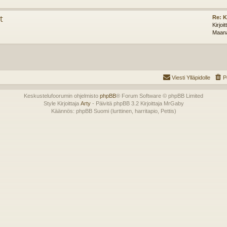
t
Re: K
Kirjoi
Maana
Viesti Ylläpidolle
P
Keskustelufoorumin ohjelmisto
phpBB
® Forum Software © phpBB Limited
Style Kirjoittaja
Arty
- Päivitä phpBB 3.2 Kirjoittaja MrGaby
Käännös: phpBB Suomi (lurttinen, harritapio, Pettis)