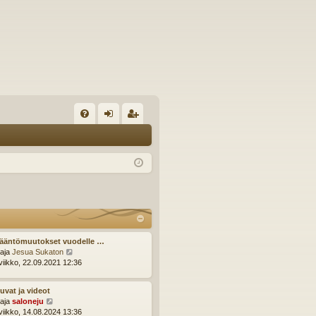
U
irj
ek
K
au
ist
K
du
er
si
öi
sä
dy
än
Sääntömuutokset vuodelle …
N
ttaja
Jesua Sukaton
ä
viikko, 22.09.2021 12:36
y
t
uvat ja videot
ä
N
ttaja
saloneju
u
ä
viikko, 14.08.2024 13:36
u