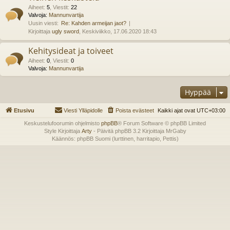
Aiheet
:
5
,
Viestit
:
22
Valvoja:
Mannunvartija
Uusin viesti:
Re: Kahden armeijan jaot?
Kirjoittaja
ugly sword
, Keskiviikko, 17.06.2020 18:43
Kehitysideat ja toiveet
Aiheet
:
0
,
Viestit
:
0
Valvoja:
Mannunvartija
Hyppää
Etusivu
Viesti Ylläpidolle
Poista evästeet
Kaikki ajat ovat
UTC+03:00
Keskustelufoorumin ohjelmisto
phpBB
® Forum Software © phpBB Limited
Style Kirjoittaja
Arty
- Päivitä phpBB 3.2 Kirjoittaja MrGaby
Käännös: phpBB Suomi (lurttinen, harritapio, Pettis)