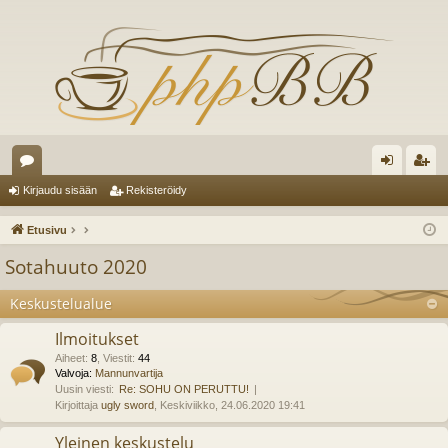
es
irj
ek
Kirjaudu sisään
Rekisteröidy
ku
au
ist
Etusivu
st
du
er
Sotahuuto 2020
el
si
öi
Keskustelualue
ua
sä
dy
Ilmoitukset
lu
än
Aiheet
:
8
,
Viestit
:
44
ee
Valvoja:
Mannunvartija
Uusin viesti:
Re: SOHU ON PERUTTU!
t
Kirjoittaja
ugly sword
, Keskiviikko, 24.06.2020 19:41
Yleinen keskustelu