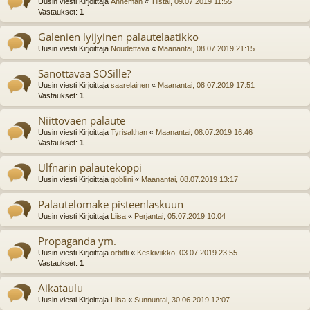
Uusin viesti Kirjoittaja
Ahneman
«
Tiistai, 09.07.2019 11:55
Vastaukset:
1
Galenien lyijyinen palautelaatikko
Uusin viesti Kirjoittaja
Noudettava
«
Maanantai, 08.07.2019 21:15
Sanottavaa SOSille?
Uusin viesti Kirjoittaja
saarelainen
«
Maanantai, 08.07.2019 17:51
Vastaukset:
1
Niittoväen palaute
Uusin viesti Kirjoittaja
Tyrisalthan
«
Maanantai, 08.07.2019 16:46
Vastaukset:
1
Ulfnarin palautekoppi
Uusin viesti Kirjoittaja
gobliini
«
Maanantai, 08.07.2019 13:17
Palautelomake pisteenlaskuun
Uusin viesti Kirjoittaja
Liisa
«
Perjantai, 05.07.2019 10:04
Propaganda ym.
Uusin viesti Kirjoittaja
orbitti
«
Keskiviikko, 03.07.2019 23:55
Vastaukset:
1
Aikataulu
Uusin viesti Kirjoittaja
Liisa
«
Sunnuntai, 30.06.2019 12:07