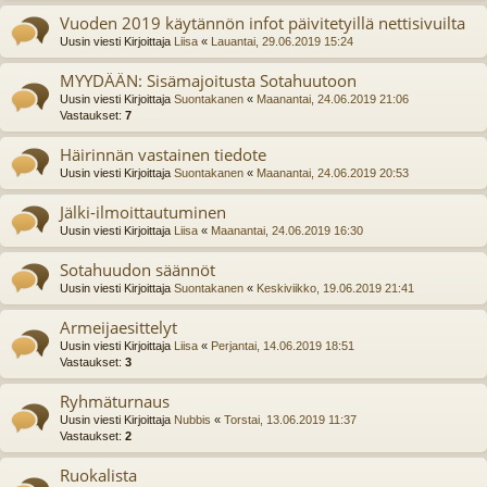
Vuoden 2019 käytännön infot päivitetyillä nettisivuilta
Uusin viesti Kirjoittaja
Liisa
«
Lauantai, 29.06.2019 15:24
MYYDÄÄN: Sisämajoitusta Sotahuutoon
Uusin viesti Kirjoittaja
Suontakanen
«
Maanantai, 24.06.2019 21:06
Vastaukset:
7
Häirinnän vastainen tiedote
Uusin viesti Kirjoittaja
Suontakanen
«
Maanantai, 24.06.2019 20:53
Jälki-ilmoittautuminen
Uusin viesti Kirjoittaja
Liisa
«
Maanantai, 24.06.2019 16:30
Sotahuudon säännöt
Uusin viesti Kirjoittaja
Suontakanen
«
Keskiviikko, 19.06.2019 21:41
Armeijaesittelyt
Uusin viesti Kirjoittaja
Liisa
«
Perjantai, 14.06.2019 18:51
Vastaukset:
3
Ryhmäturnaus
Uusin viesti Kirjoittaja
Nubbis
«
Torstai, 13.06.2019 11:37
Vastaukset:
2
Ruokalista