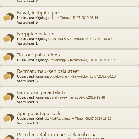
Vastaukset:
7
Kuvat, lehtijutut jne
Uusin viesti Kirjoittaja
Liisa
«
Torstai, 11.07.2019 08:14
Vastaukset:
5
Norppien palaute
Uusin viesti Kirjoittaja
Taisteilija
«
Keskiviikko, 10.07.2019 13:09
Vastaukset:
2
"Ruton" palauteloota.
Uusin viesti Kirjoittaja
Peltokorppi
«
Keskiviikko, 10.07.2019 00:52
Ryhmäturnauksen palautteet
Uusin viesti Kirjoittaja
onpelukone
«
Keskiviikko, 10.07.2019 00:10
Vastaukset:
6
Camulosin palautelätti
Uusin viesti Kirjoittaja
varakreivi
«
Tiistai, 09.07.2019 19:48
Vastaukset:
8
Ajan palauteportaali
Uusin viesti Kirjoittaja
Mlabfabathgar
«
Tiistai, 09.07.2019 18:10
Vastaukset:
3
Perkeleen Kohortin perspektiiviharhat