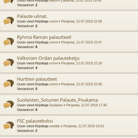
Uusin viesti Kirjoittaja
Mahti
«
Lauantai, 13.07.2019 19:45
Vastaukset:
2
Palaute-ulinat.
Uusin viesti Kirjoittaja
vormi
«
Perjantai, 12.07.2019 22:58
Vastaukset:
2
Ryhmä Rämän palautteet!
Uusin viesti Kirjoittaja
vormi
«
Perjantai, 12.07.2019 22:47
Vastaukset:
8
Valkoisen Ordan palauteketju
Uusin viesti Kirjoittaja
vormi
«
Perjantai, 12.07.2019 22:16
Vastaukset:
4
Hurttien palautteet
Uusin viesti Kirjoittaja
vormi
«
Perjantai, 12.07.2019 22:06
Vastaukset:
5
Suolaisten_Soturien Palaute_Poukama
Uusin viesti Kirjoittaja
Suolaisin
«
Perjantai, 12.07.2019 17:40
Vastaukset:
8
FSC palauteboksi
Uusin viesti Kirjoittaja
woottis
«
Perjantai, 12.07.2019 16:52
Vastaukset:
2