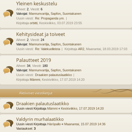
Yleinen keskustelu
Aiheet
:
2
,
Viestit
:
6
Valvojat:
Mannunvartija
,
Sapfon
,
Suontakanen
Uusin viesti:
Re: Propaganda ym.
Kirjoittaja
orbitti
, Keskiviikko, 03.07.2019 23:55
Kehitysideat ja toiveet
Aiheet
:
2
,
Viestit
:
24
Valvojat:
Mannunvartija
,
Sapfon
,
Suontakanen
Uusin viesti:
Re: Valekuolleista
Kirjoittaja
AR2
, Maanantai, 18.03.2019 17:03
Palautteet 2019
Aiheet
:
34
,
Viestit
:
180
Valvojat:
Mannunvartija
,
Sapfon
,
Suontakanen
Uusin viesti:
Draakien palautuslaatikko
Kirjoittaja
Mämmi
, Keskiviikko, 17.07.2019 14:20
Aktiiviset viestiketjut
Draakien palautuslaatikko
Uusin viesti Kirjoittaja
Mämmi
«
Keskiviikko, 17.07.2019 14:20
Valdyrin murhalaatikko
Uusin viesti Kirjoittaja
Häröpallo
«
Maanantai, 15.07.2019 14:36
Vastaukset:
3