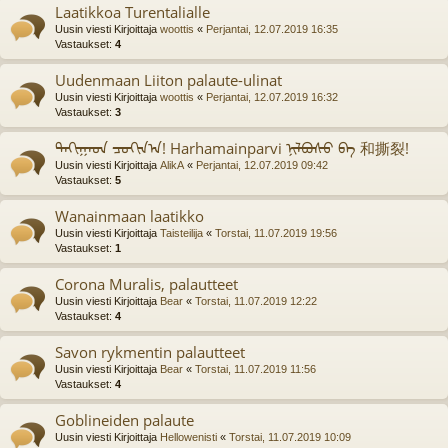
Laatikkoa Turentalialle
Uusin viesti Kirjoittaja
woottis
«
Perjantai, 12.07.2019 16:35
Vastaukset:
4
Uudenmaan Liiton palaute-ulinat
Uusin viesti Kirjoittaja
woottis
«
Perjantai, 12.07.2019 16:32
Vastaukset:
3
ᠳᠠᠬᠢᠭᠠᠳ ᠴᠣᠬᠢᠨ᠎ᠠ! Harhamainparvi ᠨᠢᠯᠪᠤᠰᠤ ᠪᠠ 和撕裂!
Uusin viesti Kirjoittaja
AlikA
«
Perjantai, 12.07.2019 09:42
Vastaukset:
5
Wanainmaan laatikko
Uusin viesti Kirjoittaja
Taisteilija
«
Torstai, 11.07.2019 19:56
Vastaukset:
1
Corona Muralis, palautteet
Uusin viesti Kirjoittaja
Bear
«
Torstai, 11.07.2019 12:22
Vastaukset:
4
Savon rykmentin palautteet
Uusin viesti Kirjoittaja
Bear
«
Torstai, 11.07.2019 11:56
Vastaukset:
4
Goblineiden palaute
Uusin viesti Kirjoittaja
Hellowenisti
«
Torstai, 11.07.2019 10:09