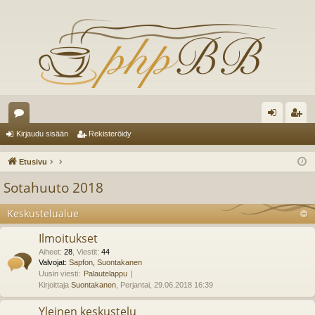
es
irj
ek
Kirjaudu sisään
Rekisteröidy
ku
au
ist
Etusivu
st
du
er
Sotahuuto 2018
el
si
öi
Keskustelualue
ua
sä
dy
Ilmoitukset
lu
än
Aiheet
:
28
,
Viestit
:
44
ee
Valvojat:
Sapfon
,
Suontakanen
Uusin viesti:
Palautelappu
t
Kirjoittaja
Suontakanen
, Perjantai, 29.06.2018 16:39
Yleinen keskustelu