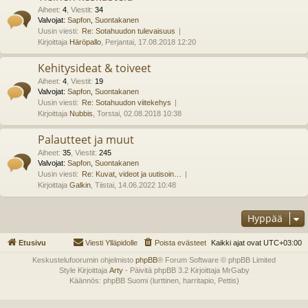
Aiheet
:
4
,
Viestit
:
34
Valvojat:
Sapfon
,
Suontakanen
Uusin viesti:
Re: Sotahuudon tulevaisuus
Kirjoittaja
Häröpallo
, Perjantai, 17.08.2018 12:20
Kehitysideat & toiveet
Aiheet
:
4
,
Viestit
:
19
Valvojat:
Sapfon
,
Suontakanen
Uusin viesti:
Re: Sotahuudon viitekehys
Kirjoittaja
Nubbis
, Torstai, 02.08.2018 10:38
Palautteet ja muut
Aiheet
:
35
,
Viestit
:
245
Valvojat:
Sapfon
,
Suontakanen
Uusin viesti:
Re: Kuvat, videot ja uutisoin…
Kirjoittaja
Galkin
, Tiistai, 14.06.2022 10:48
Hyppää
Etusivu
Viesti Ylläpidolle
Poista evästeet
Kaikki ajat ovat
UTC+03:00
Keskustelufoorumin ohjelmisto
phpBB
® Forum Software © phpBB Limited
Style Kirjoittaja
Arty
- Päivitä phpBB 3.2 Kirjoittaja MrGaby
Käännös: phpBB Suomi (lurttinen, harritapio, Pettis)