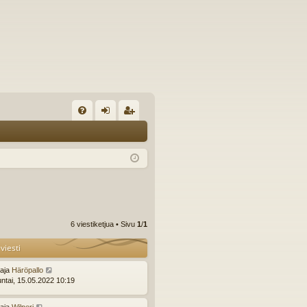
U
irj
ek
K
au
ist
K
du
er
si
öi
sä
dy
6 viestiketjua • Sivu
1
/
1
än
viesti
ttaja
Häröpallo
ntai, 15.05.2022 10:19