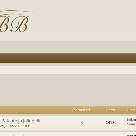
Vastaukset
Luettu
Uusin 
 Palaute ja Jälkipelit
Kirjoi
0
14180
Sunnu
ai, 15.05.2022 10:19