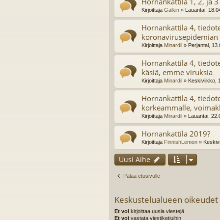
Hornankattila 1, 2, ja 3
Kirjoittaja
Galkin
» Lauantai, 18.0
Hornankattila 4, tiedot
koronavirusepidemian 
Kirjoittaja
Minardil
» Perjantai, 13
Hornankattila 4, tiedo
käsiä, emme viruksia
Kirjoittaja
Minardil
» Keskiviikko, 
Hornankattila 4, tiedo
korkeammalle, voima
Kirjoittaja
Minardil
» Lauantai, 22.
Hornankattila 2019?
Kirjoittaja
FinnishLemon
» Keskivi
Uusi Aihe
Palaa etusivulle
Keskustelualueen oikeudet
Et voi
kirjoittaa uusia viestejä
Et voi
vastata viestiketjuihin