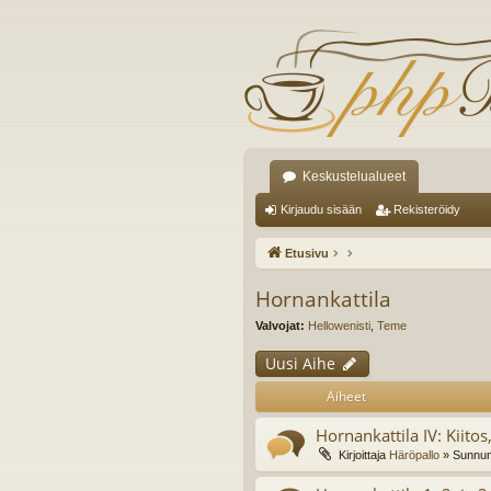
Keskustelualueet
Kirjaudu sisään
Rekisteröidy
Etusivu
Hornankattila
Valvojat:
Hellowenisti
,
Teme
Uusi Aihe
Aiheet
Hornankattila IV: Kiitos,
Kirjoittaja
Häröpallo
» Sunnunt