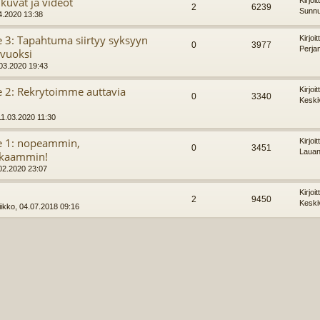
 kuvat ja videot
Kirjoi
2
6239
Sunnu
4.2020 13:38
e 3: Tapahtuma siirtyy syksyyn
Kirjoi
0
3977
Perja
vuoksi
.03.2020 19:43
te 2: Rekrytoimme auttavia
Kirjoi
0
3340
Keski
11.03.2020 11:30
te 1: nopeammin,
Kirjoi
0
3451
Lauan
kkaammin!
02.2020 23:07
Kirjoi
2
9450
Keski
ikko, 04.07.2018 09:16