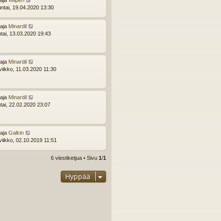
ttaja
Wilperi
ntai, 19.04.2020 13:30
ttaja
Minardil
ntai, 13.03.2020 19:43
ttaja
Minardil
viikko, 11.03.2020 11:30
ttaja
Minardil
tai, 22.02.2020 23:07
ttaja
Galkin
viikko, 02.10.2019 11:51
6 viestiketjua • Sivu
1
/
1
Hyppää