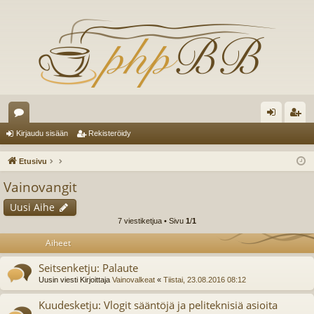
es
irj
ek
Kirjaudu sisään
Rekisteröidy
ku
au
ist
Etusivu
st
du
er
Vainovangit
el
si
öi
Uusi Aihe
ua
sä
dy
7 viestiketjua • Sivu
1
/
1
lu
än
Aiheet
ee
Seitsenketju: Palaute
Uusin viesti Kirjoittaja
Vainovalkeat
«
Tiistai, 23.08.2016 08:12
t
Kuudesketju: Vlogit sääntöjä ja peliteknisiä asioita