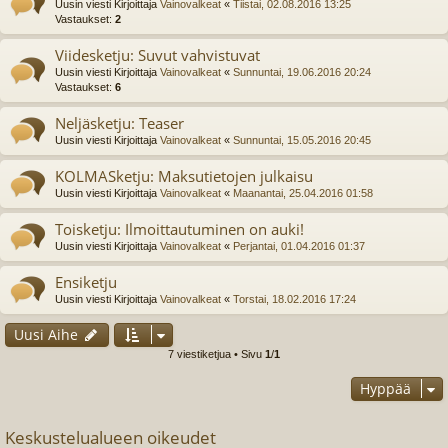
Uusin viesti Kirjoittaja
Vainovalkeat
«
Tiistai, 02.08.2016 13:25
Vastaukset:
2
Viidesketju: Suvut vahvistuvat
Uusin viesti Kirjoittaja
Vainovalkeat
«
Sunnuntai, 19.06.2016 20:24
Vastaukset:
6
Neljäsketju: Teaser
Uusin viesti Kirjoittaja
Vainovalkeat
«
Sunnuntai, 15.05.2016 20:45
KOLMASketju: Maksutietojen julkaisu
Uusin viesti Kirjoittaja
Vainovalkeat
«
Maanantai, 25.04.2016 01:58
Toisketju: Ilmoittautuminen on auki!
Uusin viesti Kirjoittaja
Vainovalkeat
«
Perjantai, 01.04.2016 01:37
Ensiketju
Uusin viesti Kirjoittaja
Vainovalkeat
«
Torstai, 18.02.2016 17:24
Uusi Aihe
7 viestiketjua • Sivu
1
/
1
Hyppää
Keskustelualueen oikeudet